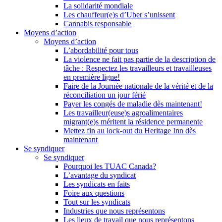
La solidarité mondiale
Les chauffeur(e)s d’Uber s’unissent
Cannabis responsable
Moyens d’action
Moyens d’action
L’abordabilité pour tous
La violence ne fait pas partie de la description de
tâche : Respectez les travailleurs et travailleuses
en première ligne!
Faire de la Journée nationale de la vérité et de la
réconciliation un jour férié
Payer les congés de maladie dès maintenant!
Les travailleur(euse)s agroalimentaires
migrant(e)s méritent la résidence permanente
Mettez fin au lock-out du Heritage Inn dès
maintenant
Se syndiquer
Se syndiquer
Pourquoi les TUAC Canada?
L’avantage du syndicat
Les syndicats en faits
Foire aux questions
Tout sur les syndicats
Industries que nous représentons
Les lieux de travail que nous représentons