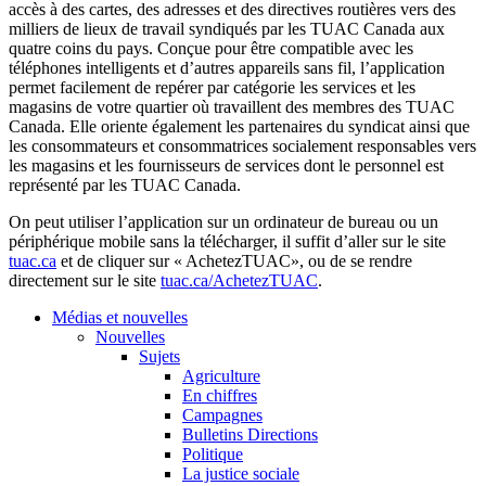
accès
à
des
cartes
, des
adresses
et des directives
routières
vers
des
milliers
de
lieux
de travail
syndiqués
par les
TUAC
Canada aux
quatre
coins du pays.
Conçue
pour
être
compatible
avec
les
téléphones
intelligents
et
d’autres
appareils
sans
fil
,
l’application
permet
facilement
de
repérer
par
catégorie
les services et les
magasins
de
votre
quartier
où
travaillent
des
membres
des
TUAC
Canada. Elle
oriente
également
les
partenaires
du
syndicat
ainsi
que
les
consommateurs
et
consommatrices
socialement
responsables
vers
les
magasins
et les
fournisseurs
de services
dont
le personnel
est
représenté
par les
TUAC
Canada.
On
peut
utiliser
l’application
sur
un
ordinateur
de bureau
ou
un
périphérique
mobile sans la
télécharger
,
il
suffit
d’aller
sur
le site
tuac.ca
et de
cliquer
sur
«
AchetezTUAC
»,
ou
de se
rendre
directement
sur
le site
tuac.ca/
AchetezTUAC
.
Médias et nouvelles
Nouvelles
Sujets
Agriculture
En chiffres
Campagnes
Bulletins Directions
Politique
La justice sociale