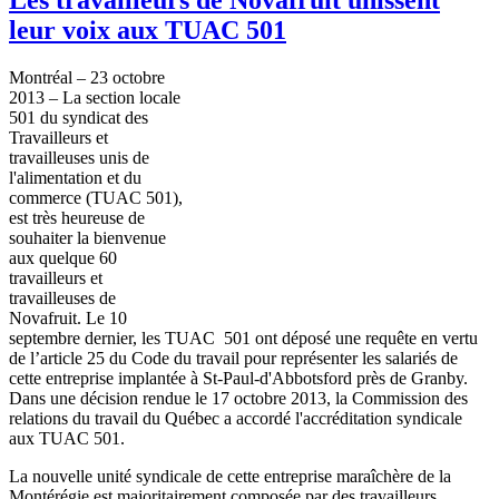
leur voix aux TUAC 501
Montréal
– 23
octobre
2013 – La section locale
501 du
syndicat
des
Travailleurs
et
travailleuses
unis
de
l'alimentation
et du
commerce (
TUAC
501),
est
très
heureuse
de
souhaiter
la
bienvenue
aux
quelque
60
travailleurs
et
travailleuses
de
Novafruit
. Le 10
septembre
dernier, les
TUAC
501
ont
déposé
une
requête
en
vertu
de
l’article
25 du Code du travail pour
représenter
les
salariés
de
cette
entreprise
implantée
à
St-Paul-d'Abbotsford
près
de
Granby
.
Dans
une
décision
rendue
le 17
octobre
2013, la Commission des
relations du travail du
Québec
a
accordé
l'accréditation
syndicale
aux
TUAC
501.
La nouvelle
unité
syndicale
de
cette
entreprise
maraîchère
de la
Montérégie
est
majoritairement
composée
par des
travailleurs