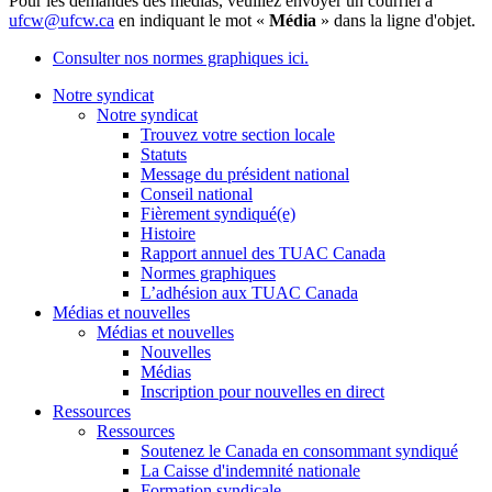
Pour les demandes des médias, veuillez envoyer un courriel à
ufcw@ufcw.ca
en indiquant le mot «
Média
» dans la ligne d'objet.
Consulter nos normes graphiques ici.
Notre syndicat
Notre syndicat
Trouvez votre section locale
Statuts
Message du président national
Conseil national
Fièrement syndiqué(e)
Histoire
Rapport annuel des TUAC Canada
Normes graphiques
L’adhésion aux TUAC Canada
Médias et nouvelles
Médias et nouvelles
Nouvelles
Médias
Inscription pour nouvelles en direct
Ressources
Ressources
Soutenez le Canada en consommant syndiqué
La Caisse d'indemnité nationale
Formation syndicale