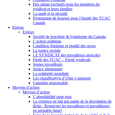
Des rabais exclusifs pour les membres du
syndicat et leurs families
La santé et la sécurité
Programme de bourses pour l’équité des TUAC
Canada
Enjeux
Enjeux
Société de leucémie & lymphome du Canada
L’action politique
Condition féminine et égalité des sexes
La justice sociale
LE SYNDICAT des travailleurs agricoles
Fierté des TUAC – Fierté syndicale
Jeunes travailleurs
Justice alimentaire
La solidarité mondiale
Les chauffeur(e)s d’Uber s’unissent
Cannabis responsable
Moyens d’action
Moyens d’action
L’abordabilité pour tous
La violence ne fait pas partie de la description de
tâche : Respectez les travailleurs et travailleuses
en première ligne!