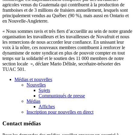
agricoles
venus
du Guatemala qui
contribuent
à
la production de
framboises
et de 3 millions de
fraisiers
annuellement
,
lesquels
sont
principalement
vendus
au
Québec
(90 %),
mais
aussi
en Ontario et
en
Nouvelle-Angleterre
.
«
Nous
sommes
ravis
et
très
fiers
d’accueillir
au
sein
de
notre
grande
organisation
les
travailleurs
et les
travailleuses
de
Novafruit
et
nous
les
remercions
de
nous
accorder
leur
confiance
. En
unissant
leur
voix
à
la
nôtre
,
ces
nouveaux
membres
contribuent
à
renforcer
le
dynamisme
de
notre
syndicat
en plus de
pouvoir
compter
en tout
temps
sur
la
solidarité
et le
soutien
des 11 000
membres
de
notre
section locale »,
déclare
Mario
Délisle
,
secrétaire-trésorier
des
TUAC
501.
Médias et nouvelles
Nouvelles
Sujets
Communiqués de presse
Médias
Affiches
Inscription pour nouvelles en direct
Contact médias