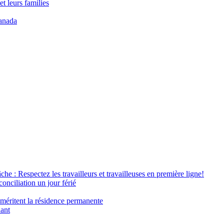
t leurs families
anada
âche : Respectez les travailleurs et travailleuses en première ligne!
conciliation un jour férié
 méritent la résidence permanente
nant