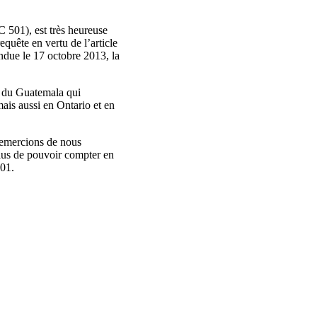
C
501),
est
très
heureuse
requête
en
vertu
de
l’article
ndue
le 17
octobre
2013, la
du Guatemala qui
mais
aussi
en Ontario et en
emercions
de
nous
lus de
pouvoir
compter
en
01.