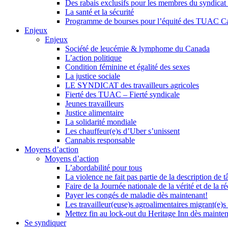
Des rabais exclusifs pour les membres du syndicat e
La santé et la sécurité
Programme de bourses pour l’équité des TUAC C
Enjeux
Enjeux
Société de leucémie & lymphome du Canada
L’action politique
Condition féminine et égalité des sexes
La justice sociale
LE SYNDICAT des travailleurs agricoles
Fierté des TUAC – Fierté syndicale
Jeunes travailleurs
Justice alimentaire
La solidarité mondiale
Les chauffeur(e)s d’Uber s’unissent
Cannabis responsable
Moyens d’action
Moyens d’action
L’abordabilité pour tous
La violence ne fait pas partie de la description de t
Faire de la Journée nationale de la vérité et de la ré
Payer les congés de maladie dès maintenant!
Les travailleur(euse)s agroalimentaires migrant(e)s
Mettez fin au lock-out du Heritage Inn dès mainte
Se syndiquer