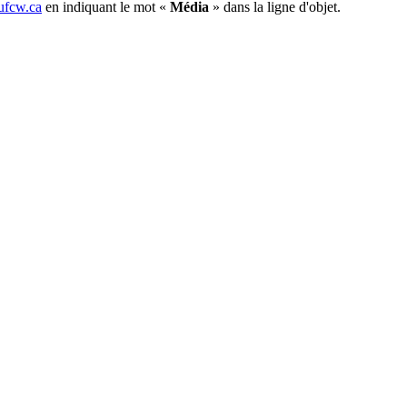
fcw.ca
en indiquant le mot «
Média
» dans la ligne d'objet.