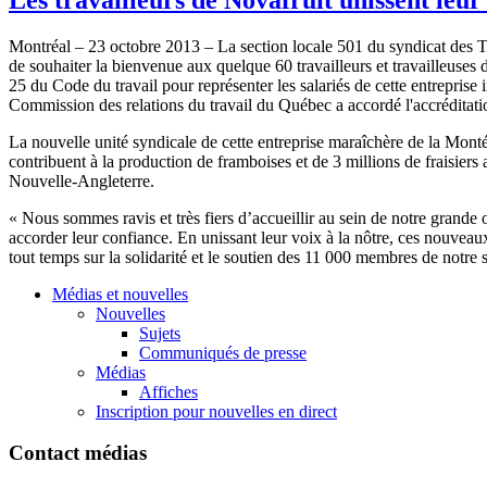
Montréal
– 23
octobre
2013 – La section locale 501 du
syndicat
des
T
de
souhaiter
la
bienvenue
aux
quelque
60
travailleurs
et
travailleuses
25 du Code du travail pour
représenter
les
salariés
de
cette
entreprise
Commission des relations du travail du
Québec
a
accordé
l'accréditat
La nouvelle
unité
syndicale
de
cette
entreprise
maraîchère
de la
Monté
contribuent
à
la production de
framboises
et de 3 millions de
fraisiers
Nouvelle-Angleterre
.
«
Nous
sommes
ravis
et
très
fiers
d’accueillir
au
sein
de
notre
grande
accorder
leur
confiance
. En
unissant
leur
voix
à
la
nôtre
,
ces
nouveau
tout temps
sur
la
solidarité
et le
soutien
des 11 000
membres
de
notre
s
Médias et nouvelles
Nouvelles
Sujets
Communiqués de presse
Médias
Affiches
Inscription pour nouvelles en direct
Contact médias