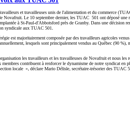
ravailleurs
et
travailleuses
unis
de
l'alimentation
et du commerce (
TUA
de
Novafruit
. Le 10
septembre
dernier, les
TUAC
501
ont
déposé
une
implantée
à
St-Paul-d'Abbotsford
près
de
Granby
.
Dans
une
décision
re
ion
syndicale
aux
TUAC
501.
régie
est
majoritairement
composée
par des
travailleurs
agricoles
venus
annuellement
,
lesquels
sont
principalement
vendus
au
Québec
(90 %),
organisation
les
travailleurs
et les
travailleuses
de
Novafruit
et
nous
les
r
x
membres
contribuent
à
renforcer
le
dynamisme
de
notre
syndicat
en p
ection locale »,
déclare
Mario
Délisle
,
secrétaire-trésorier
des
TUAC
5