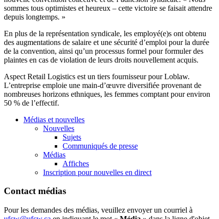
sommes
tous
optimistes
et
heureux
–
cette
victoire
se
faisait
attendre
depuis
longtemps
. »
En plus de la
représentation
syndicale
, les
employé
(e)s
ont
obtenu
des augmentations de
salaire
et
une
sécurité
d’emploi
pour la
durée
de la convention,
ainsi
qu’un
processus
formel
pour
formuler
des
plaintes
en
cas
de violation de
leurs
droits
nouvellement
acquis
.
Aspect Retail Logistics
est
un tiers
fournisseur
pour
Loblaw
.
L’entreprise
emploie
une
main-d’œuvre
diversifiée
provenant
de
nombreuses
horizons
ethniques
, les femmes
comptant
pour environ
50 % de
l’effectif
.
Médias et nouvelles
Nouvelles
Sujets
Communiqués de presse
Médias
Affiches
Inscription pour nouvelles en direct
Contact médias
Pour les demandes des médias, veuillez envoyer un courriel à
ufcw@ufcw.ca
en indiquant le mot «
Média
» dans la ligne d'objet.