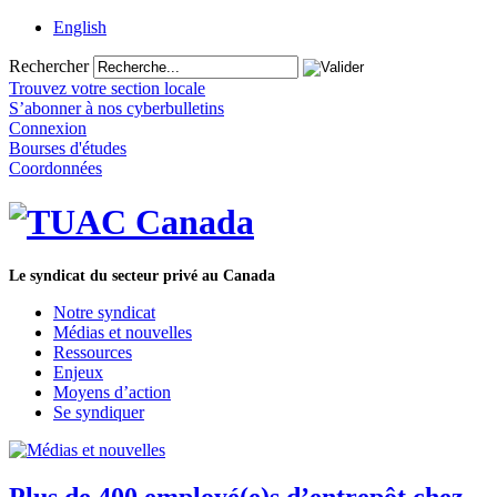
English
Rechercher
Trouvez votre section locale
S’abonner à nos cyberbulletins
Connexion
Bourses d'études
Coordonnées
Le syndicat du secteur privé au Canada
Notre syndicat
Médias et nouvelles
Ressources
Enjeux
Moyens d’action
Se syndiquer
Plus de 400 employé(e)s d’entrepôt chez