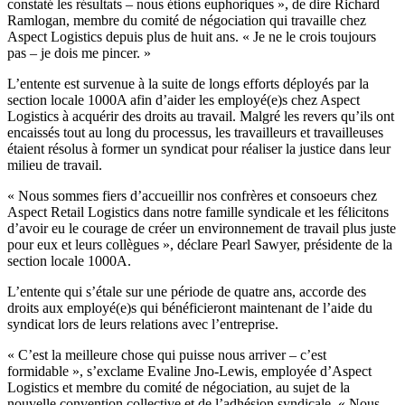
constaté
les
résultats
–
nous
étions
euphoriques
», de dire Richard
Ramlogan
,
membre
du
comité
de
négociation
qui
travaille
chez
Aspect Logistics
depuis
plus de
huit
ans
. « Je ne le
crois
toujours
pas – je
dois
me pincer. »
L’entente
est
survenue
à
la suite de longs efforts
déployés
par la
section locale
1000A
afin
d’aider
les
employé
(e)s
chez
Aspect
Logistics
à
acquérir
des
droits
au travail.
Malgré
les
revers
qu’ils
ont
encaissés
tout au long du
processus
, les
travailleurs
et
travailleuses
étaient
résolus
à
former un
syndicat
pour
réaliser
la justice
dans
leur
milieu de travail.
«
Nous
sommes
fiers
d’accueillir
nos
confrères
et
consoeurs
chez
Aspect Retail Logistics
dans
notre
famille
syndicale
et les
félicitons
d’avoir
eu
le courage de
créer
un
environnement
de travail plus
juste
pour
eux
et
leurs
collègues
»,
déclare
Pearl Sawyer,
présidente
de la
section locale
1000A
.
L’entente
qui
s’étale
sur
une
période
de
quatre
ans
,
accorde
des
droits
aux
employé
(e)s qui
bénéficieront
maintenant
de
l’aide
du
syndicat
lors
de
leurs
relations
avec
l’entreprise
.
«
C’est
la
meilleure
chose qui
puisse
nous
arriver –
c’est
formidable »,
s’exclame
Evaline
Jno-Lewis
,
employée
d’Aspect
Logistics et
membre
du
comité
de
négociation
, au
sujet
de la
nouvelle convention collective et de
l’adhésion
syndicale
. «
Nous