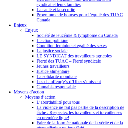
syndicat et leurs families
La santé et la sécurité
Programme de bourses pour l’équité des TUAC
Canada
Enjeux
Enjeux
Société de leucémie & lymphome du Canada
L’action politique
Condition féminine et égalité des sexes
La justice sociale
LE SYNDICAT des travailleurs agricoles
Fierté des TUAC – Fierté syndicale
Jeunes travailleurs
Justice alimentaire
La solidarité mondiale
Les chauffeur(e)s d’Uber s’unissent
Cannabis responsable
Moyens d’action
Moyens d’action
L’abordabilité pour tous
La violence ne fait pas partie de la description de
tâche : Respectez les travailleurs et travailleuses
en première ligne!
Faire de la Journée nationale de la vérité et de la
réconciliation un jour férié