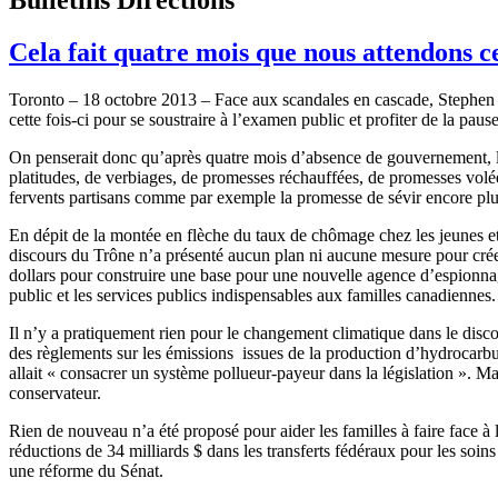
Cela fait quatre mois que nous attendons 
Toronto – 18
octobre
2013 – Face aux
scandales
en cascade, Stephen 
cette
fois-ci
pour se
soustraire
à
l’examen
public et
profiter
de la paus
On
penserait
donc
qu’après
quatre
mois
d’absence
de
gouvernement
,
platitudes, de
verbiages
, de
promesses
réchauffées
, de
promesses
volé
fervents
partisans
comme
par
exemple
la
promesse
de
sévir
encore pl
En
dépit
de la
montée
en
flèche
du
taux
de
chômage
chez
les
jeunes
e
discours
du
Trône
n’a
présenté
aucun
plan
ni
aucune
mesure
pour
cré
dollars pour
construire
une
base pour
une
nouvelle
agence
d’espionna
public et les services publics
indispensables
aux
familles
canadiennes
Il
n’y
a
pratiquement
rien
pour le
changement
climatique
dans
le
disc
des
règlements
sur
les
émissions
issues de la production
d’hydrocarbu
allait
«
consacrer
un
système
pollueur-payeur
dans
la
législation
».
Ma
conservateur
.
Rien
de nouveau
n’a
été
proposé
pour
aider
les
familles
à
faire face
à
réductions
de 34 milliards $
dans
les
transferts
fédéraux
pour les
soins
une
réforme
du
Sénat
.