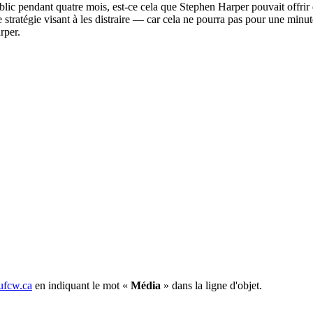
blic pendant
quatre
mois
,
est-ce
cela
que
Stephen Harper
pouvait
offrir
e
stratégie
visant
à
les
distraire
— car
cela
ne
pourra
pas pour
une
minu
rper.
fcw.ca
en indiquant le mot «
Média
» dans la ligne d'objet.