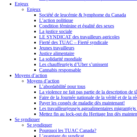
Enjeux
Enjeux
Société de leucémie & lymphome du Canada
L’action politique
Condition féminine et égalité des sexes
La justice sociale
LE SYNDICAT des travailleurs agricoles
Fierté des TUAC – Fierté syndicale
Jeunes travailleurs
Justice alimentaire
La solidarité mondiale
Les chauffeur(e)s d’Uber s’unissent
Cannabis responsable
Moyens d’action
Moyens d’action
L’abordabilité pour tous
La violence ne fait pas partie de la description de t
Faire de la Journée nationale de la vérité et de la ré
Payer les congés de maladie dès maintenant!
Les travailleur(euse)s agroalimentaires migrant(e)s
Mettez fin au lock-out du Heritage Inn dès mainte
Se syndiquer
Se syndiquer
Pourquoi les TUAC Canada?
L’avantage du syndicat