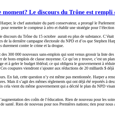
ce moment? Le discours du Trône est rempl
Harper, le chef
autoritaire
du
parti
conservateur
, a
prorogé
le
Parlement
e pour
remettre
le
compteur
à
zéro
et
établir
une
stratégie
pour
l’élection
 le
discours
du
Trône
du 15
octobre
aurait
eu
plus de substance.
C’était
es
de la
dernière
campagne
électorale
du
NPD
et
d’os
que
Stephen Har
us
durement
contre
le crime et la drogue.
t des 300 000 nouveaux
sans-emplois
qui
sont
venus
grossir
la
liste
des
er
de
bons
emplois
de
classe
moyenne
.
Ce
qu’on
y
trouve
,
c’est
un pla
ge
et
à
geler
le budget
fédéral
;
ce
qui
obligera
le
gouvernement
à
réduir
.
Ces
coupures
viendront
s’ajouter
aux
réductions
de 20 milliards $
déjà
ours
. En fait,
cette
question
n’y
est
même
pas
mentionnée
. Harper a
ren
res
.
Mais
il
s’agit
des
mêmes
règlements
qui
ont
déjà
été
reportés
à
deu
is
cela
vient
du
même
gouvernement
qui a
décrié
le plan du
NPD
visan
l’augmentation
des
coûts
de
l’éducation
.
Rien
de nouveau pour les
soin
de
santé
.
Rien
de nouveau pour nos
Premières
nations;
rien
pour
nous