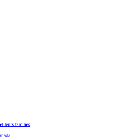
t leurs families
anada