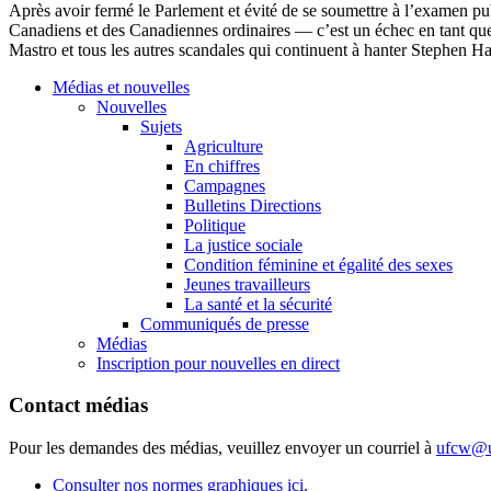
Après
avoir
fermé
le
Parlement
et
évité
de se
soumettre
à
l’examen
pu
Canadiens
et des
Canadiennes
ordinaires
—
c’est
un
échec
en
tant
qu
Mastro
et
tous
les
autres
scandales
qui
continuent
à
hanter
Stephen Ha
Médias et nouvelles
Nouvelles
Sujets
Agriculture
En chiffres
Campagnes
Bulletins Directions
Politique
La justice sociale
Condition féminine et égalité des sexes
Jeunes travailleurs
La santé et la sécurité
Communiqués de presse
Médias
Inscription pour nouvelles en direct
Contact médias
Pour les demandes des médias, veuillez envoyer un courriel à
ufcw@u
Consulter nos normes graphiques ici.