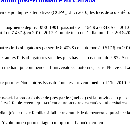
en
de
politiques
alternatives (
CCPA
),
d’ici
2016, les
frais
de
scolarité
po
a a
augmenté
depuis
1990–1991, passant de 1 464 $
à
6 348 $ en 2012
tif
de 7 437 $ en 2016–2017.
Compte
tenu
de
l’inflation
,
d’ici
2016-20
autres
frais
obligatoires
passer de 8 403 $
cet
automne
à
9 517 $ en 201
et
autres
frais
obligatoires
sont
les plus bas :
ils
passeront
de 2 872 $
ce
nu
médian
qui
commencent
l’université
cet
automne
,
Terre-Neuve-et-La
le
pour les
étudiant
(e)s
issus
de
familles
à
revenu
médian
.
D’ici
2016–2
euve-et-Labrador
(
suivie
de
près
par le
Québec
)
est
la province la plus
a
illes
à
faible
revenu
qui
veulent
entreprendre
des
études
universitaires
.
diant
(e)s
issus
de
familles
à
faible
revenu
. Elle
demeurera
la province l
l’évolution
en
pourcentage
par rapport
à
l’année
dernière
: