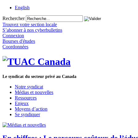
English
Rechercher
Trouvez votre section locale
S’abonner à nos cyberbulletins
Connexion
Bourses d'études
Coordonnées
Le syndicat du secteur privé au Canada
Notre syndicat
Médias et nouvelles
Ressources
Enjeux
Moyens d’action
Se syndiquer
En chiffres : Le parcours coûteux de l’éd