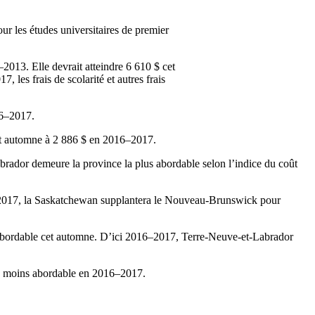
ur les
études
universitaires
de premier
–2013. Elle
devrait
atteindre
6 610 $
cet
17, les
frais
de
scolarité
et
autres
frais
6–2017.
t
automne
à
2 886 $ en 2016–2017.
brador
demeure
la province la plus
abordable
selon
l’indice
du
coût
017, la Saskatchewan
supplantera
le Nouveau-Brunswick pour
bordable
cet
automne
.
D’ici
2016–2017,
Terre-Neuve-et-Labrador
a
moins
abordable
en 2016–2017.