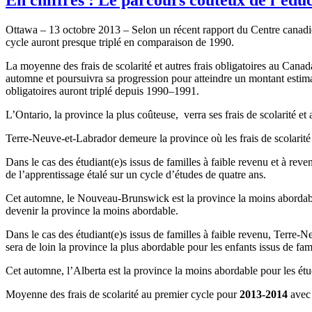
Ottawa – 13
octobre
2013 –
Selon
un
récent
rapport du Centre
canadi
cycle
auront
presque
triplé
en
comparaison
de 1990.
La
moyenne
des
frais
de
scolarité
et
autres
frais
obligatoires
au Canad
automne
et
poursuivra
sa
progression pour
atteindre
un
montant
estima
obligatoires
auront
triplé
depuis
1990–1991.
L’Ontario
, la province la plus
coûteuse
,
verra
ses
frais
de
scolarité
et
Terre-Neuve-et-Labrador
demeure
la province
où
les
frais
de
scolarité
Dans
le
cas
des
étudiant
(e)s
issus
de
familles
à
faible
revenu
et
à
reve
de
l’apprentissage
étalé
sur
un cycle
d’études
de
quatre
ans
.
Cet
automne
, le Nouveau-Brunswick
est
la province la
moins
abordab
devenir
la province la
moins
abordable
.
Dans
le
cas
des
étudiant
(e)s
issus
de
familles
à
faible
revenu
,
Terre-N
sera de loin la province la plus
abordable
pour les
enfants
issus
de
fam
Cet
automne
,
l’Alberta
est
la province la
moins
abordable
pour les
étu
Moyenne
des
frais
de
scolarité
au premier cycle pour
2013-2014
avec