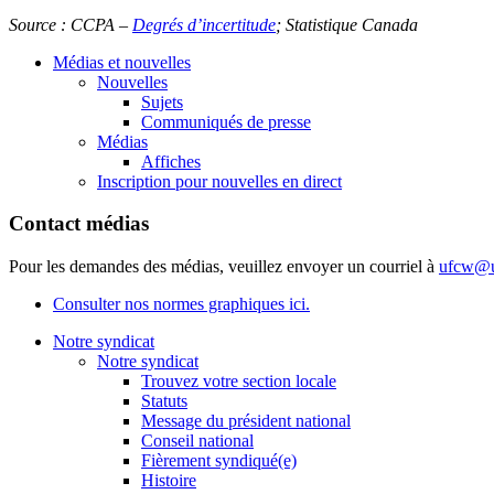
Source :
CCPA
–
Degrés
d’incertitude
;
Statistique
Canada
Médias et nouvelles
Nouvelles
Sujets
Communiqués de presse
Médias
Affiches
Inscription pour nouvelles en direct
Contact médias
Pour les demandes des médias, veuillez envoyer un courriel à
ufcw@u
Consulter nos normes graphiques ici.
Notre syndicat
Notre syndicat
Trouvez votre section locale
Statuts
Message du président national
Conseil national
Fièrement syndiqué(e)
Histoire