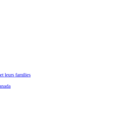
t leurs families
anada