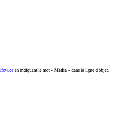
fcw.ca
en indiquant le mot «
Média
» dans la ligne d'objet.