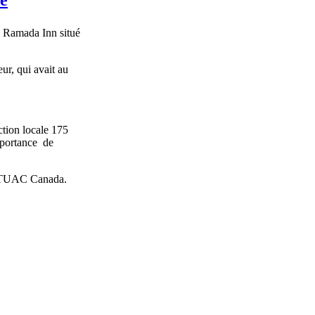
Ramada Inn
situé
eur
, qui
avait
au
ction locale 175
mportance
de
TUAC
Canada.