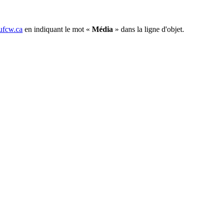
fcw.ca
en indiquant le mot «
Média
» dans la ligne d'objet.