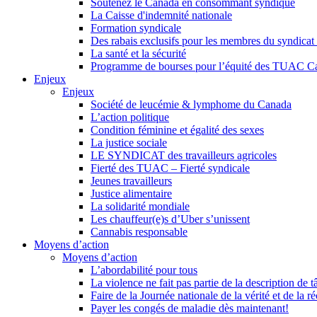
Soutenez le Canada en consommant syndiqué
La Caisse d'indemnité nationale
Formation syndicale
Des rabais exclusifs pour les membres du syndicat e
La santé et la sécurité
Programme de bourses pour l’équité des TUAC C
Enjeux
Enjeux
Société de leucémie & lymphome du Canada
L’action politique
Condition féminine et égalité des sexes
La justice sociale
LE SYNDICAT des travailleurs agricoles
Fierté des TUAC – Fierté syndicale
Jeunes travailleurs
Justice alimentaire
La solidarité mondiale
Les chauffeur(e)s d’Uber s’unissent
Cannabis responsable
Moyens d’action
Moyens d’action
L’abordabilité pour tous
La violence ne fait pas partie de la description de t
Faire de la Journée nationale de la vérité et de la ré
Payer les congés de maladie dès maintenant!