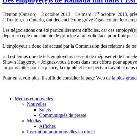
er
Trenton (Ontario) – 3
octobre
2013 – Le
mardi
1
octobre
2013,
prè
à
Trenton, en Ontario,
ont
déclenché
une
grève
légale
contre
leur
emp
Les
négociations
ont
été
particulièrement
difficiles
, car
ces
employé
(e
départ
accepté
une
entente de
principe
a fait
volte
face pour
finir
par 
L’employeur
a
donc
été
accusé
par la Commission des relations de tra
« Il
est
temps
que
de
tels
employeurs
cessent
de
mépriser
et de
harcele
Shawn
Haggerty
. «
Joignez-vous
à
nous
dans
nos efforts pour
appuye
toujours
lutter
pour la justice, la
dignité
et le respect au travail et
dans
Pour en savoir plus,
il
suffit
de consulter la page Web de
la plus
grand
Médias et nouvelles
Nouvelles
Sujets
Communiqués de presse
Médias
Affiches
Inscription pour nouvelles en direct