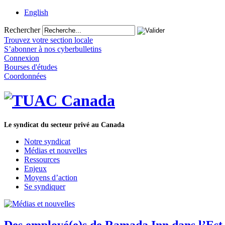
English
Rechercher
Trouvez votre section locale
S’abonner à nos cyberbulletins
Connexion
Bourses d'études
Coordonnées
Le syndicat du secteur privé au Canada
Notre syndicat
Médias et nouvelles
Ressources
Enjeux
Moyens d’action
Se syndiquer
Des employé(e)s de Ramada Inn dans l’Est d