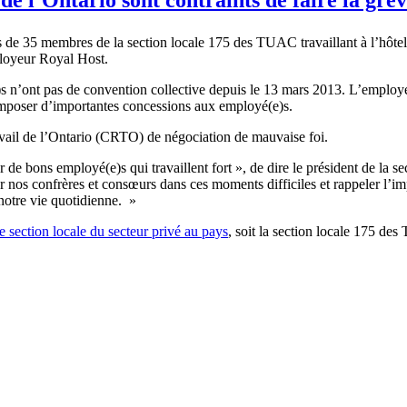
s
de 35
membres
de la section locale 175 des
TUAC
travaillant
à
l’hôtel
loyeur
Royal Host.
)s
n’ont
pas de convention collective
depuis
le 13 mars 2013.
L’employ
imposer
d’importantes
concessions aux
employé
(e)s.
vail de
l’Ontario
(
CRTO
) de
négociation
de
mauvaise
foi
.
r
de
bons
employé
(e)s qui
travaillent
fort », de dire le
président
de la se
r
nos
confrères
et
consœurs
dans
ces
moments
difficiles
et
rappeler
l’i
notre
vie
quotidienne
. »
e
section locale du
secteur
privé
au pays
,
soit
la section locale 175 des