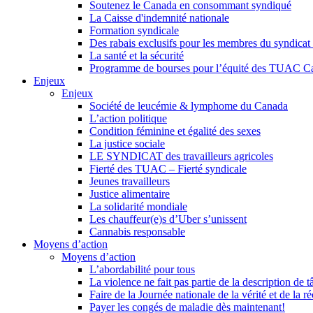
Soutenez le Canada en consommant syndiqué
La Caisse d'indemnité nationale
Formation syndicale
Des rabais exclusifs pour les membres du syndicat e
La santé et la sécurité
Programme de bourses pour l’équité des TUAC C
Enjeux
Enjeux
Société de leucémie & lymphome du Canada
L’action politique
Condition féminine et égalité des sexes
La justice sociale
LE SYNDICAT des travailleurs agricoles
Fierté des TUAC – Fierté syndicale
Jeunes travailleurs
Justice alimentaire
La solidarité mondiale
Les chauffeur(e)s d’Uber s’unissent
Cannabis responsable
Moyens d’action
Moyens d’action
L’abordabilité pour tous
La violence ne fait pas partie de la description de t
Faire de la Journée nationale de la vérité et de la ré
Payer les congés de maladie dès maintenant!