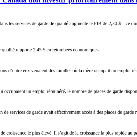
dans
les services de
garde
de
qualité
augmente
le
PIB
de 2,30 $ –
ce
qu
e
qualité
rapporte
2,45 $ en
retombées
économiques
.
lions
d’entre
eux
venaient
des
familles
où
la
mère
occupait
un
emploi
ré
ui
occupaient
un
emploi
rémunéré
, le
nombre
de places de
garde
dispon
in
de services de
garde
avait
effectivement
accès
à
des places de
garde
de
croissance
le plus
élevé
. Il
s’agit
de la
croissance
la plus
rapide
au p