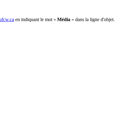
fcw.ca
en indiquant le mot «
Média
» dans la ligne d'objet.