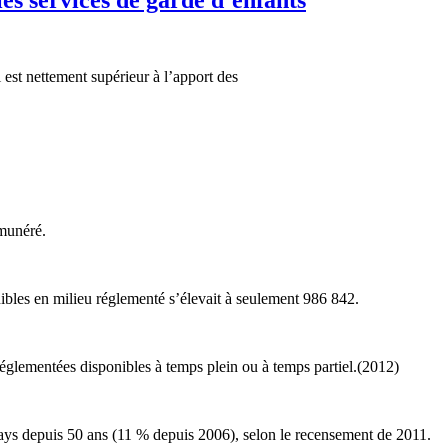
i
est
nettement
supérieur
à
l’apport
des
munéré
.
ibles
en milieu
réglementé
s’élevait
à
seulement
986 842.
réglementées
disponibles
à
temps
plein
ou
à
temps
partiel
.(2012)
ays
depuis
50
ans
(11 %
depuis
2006),
selon
le
recensement
de 2011.