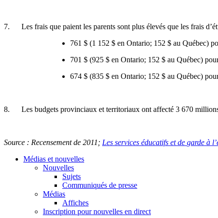
7. Les
frais
que
paient
les parents
sont
plus
élevés
que
les
frais
d’é
761 $ (1 152 $ en Ontario; 152 $ au
Québec
) p
701 $ (925 $ en Ontario; 152 $ au
Québec
) pou
674 $ (835 $ en Ontario; 152 $ au
Québec
) pou
8. Les budgets
provinciaux
et
territoriaux
ont
affecté
3 670 million
Source :
Recensement
de 2011;
Les services
éducatifs
et de
garde
à
l
Médias et nouvelles
Nouvelles
Sujets
Communiqués de presse
Médias
Affiches
Inscription pour nouvelles en direct