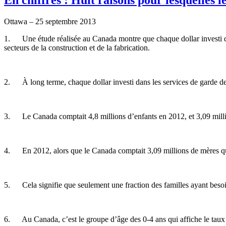
Ottawa – 25
septembre
2013
1.
Une
étude
réalisée
au Canada
montre
que
chaque
dollar
investi
secteurs
de la construction et de la fabrication.
2.
À
long
terme
,
chaque
dollar
investi
dans
les services de
garde
d
3. Le Canada
comptait
4,8 millions
d’enfants
en 2012, et 3,09 mil
4. En 2012,
alors
que
le Canada
comptait
3,09 millions de
mères
q
5.
Cela
signifie
que
seulement
une
fraction des
familles
ayant
beso
6. Au Canada,
c’est
le
groupe
d’âge
des 0-4
ans
qui
affiche
le
taux