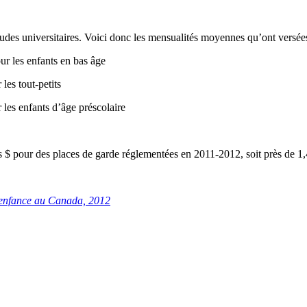
tudes
universitaires
.
Voici
donc
les
mensualités
moyennes
qu’ont
versée
our les
enfants
en bas
âge
r les
tout-petits
r les
enfants
d’âge
préscolaire
s $ pour des places de
garde
réglementées
en 2011-2012,
soit
près
de 1,
’enfance
au Canada, 2012