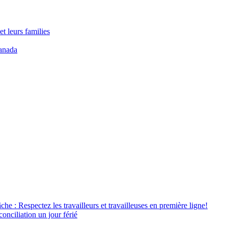
t leurs families
anada
âche : Respectez les travailleurs et travailleuses en première ligne!
conciliation un jour férié