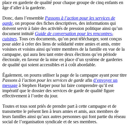
place en
garderie
de
qualité
pour
chaque
groupe
de
cinq
enfants
en
âge
d’aller
à
la
garderie
.
Donc
,
dans
l’ensemble
Passons
à
l’action
pour les services de
garde
, on propose des fiches
descriptives
, des
informations
qui
doivent
servir
à
faire des
activités
de
pression
politique
ainsi
qu’un
document
intitulé
Guide de conversation pour les
rencontres-
cuisines
.
Tous
ces
documents,
qu’on
peut
télécharger
,
sont
conçus
pour
aider
à
créer
des liens de
solidarité
entre
amies
et
amis
,
entre
voisines
et
voisins
ainsi
qu’entre
membres
de la
famille
en
vue
de la
campagne
, qui aura lieu
tant
entre
deux
élections
qu’en
période
électorale
, en
faveur
de la
mise
en place
d’un
système
de
garderies
de
qualité
qui
soient
accessibles
et
à
coût
abordable
.
Également
, on
pourra
utiliser
la page de la
campagne
ayant
pour
titre
Passons
à
l’action
pour les services de
garde
afin
d’envoyer
un
message
à
Stephen Harper pour
lui
faire
comprendre
qu’il
est
impératif
que
le dossier des services de
garde
de
qualité
figure
effectivement
à
l’ordre
du jour.
Toutes
et
tous
sont
priés
de
prendre
part
à
cette
campagne
et de
transmettre
le
présent
lien
à
leurs
amies
et
amis
, aux
membres
de
leurs
familles
ainsi
qu’aux
autres
personnes
qui font
partie
du
réseau
social de
l’organisation
syndicale
et de
ses
membres
.