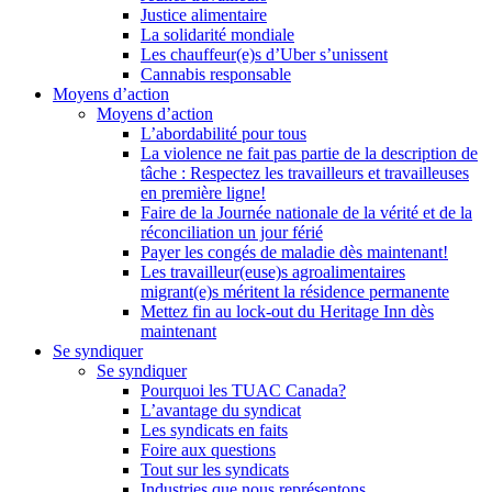
Justice alimentaire
La solidarité mondiale
Les chauffeur(e)s d’Uber s’unissent
Cannabis responsable
Moyens d’action
Moyens d’action
L’abordabilité pour tous
La violence ne fait pas partie de la description de
tâche : Respectez les travailleurs et travailleuses
en première ligne!
Faire de la Journée nationale de la vérité et de la
réconciliation un jour férié
Payer les congés de maladie dès maintenant!
Les travailleur(euse)s agroalimentaires
migrant(e)s méritent la résidence permanente
Mettez fin au lock-out du Heritage Inn dès
maintenant
Se syndiquer
Se syndiquer
Pourquoi les TUAC Canada?
L’avantage du syndicat
Les syndicats en faits
Foire aux questions
Tout sur les syndicats
Industries que nous représentons