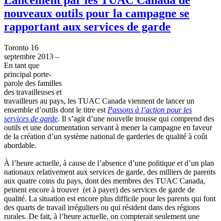
nouveaux outils pour la campagne se
rapportant aux services de garde
Toronto 16
septembre
2013 –
En
tant
que
principal
porte-
parole
des
familles
des
travailleuses
et
travailleurs
au pays, les
TUAC
Canada
viennent
de lancer un
ensemble
d’outils
dont
le
titre
est
Passons
à
l’action
pour les
services de
garde
. Il
s’agit
d’une
nouvelle
trousse
qui
comprend
des
outils
et
une
documentation servant
à
mener
la
campagne
en
faveur
de la
création
d’un
système
national de
garderies
de
qualité
à
coût
abordable
.
À
l’heure
actuelle
,
à
cause de
l’absence
d’une
politique
et
d’un
plan
nationaux
relativement
aux services de
garde
, des
milliers
de parents
aux
quatre
coins du pays,
dont
des
membres
des
TUAC
Canada,
peinent
encore
à
trouver
(et
à
payer) des services de
garde
de
qualité
. La situation
est
encore plus
difficile
pour les parents qui font
des quarts de travail
irréguliers
ou
qui
résident
dans
des
régions
rurales
. De fait,
à
l’heure
actuelle
, on
compterait
seulement
une