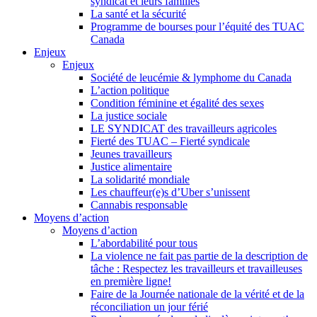
syndicat et leurs families
La santé et la sécurité
Programme de bourses pour l’équité des TUAC
Canada
Enjeux
Enjeux
Société de leucémie & lymphome du Canada
L’action politique
Condition féminine et égalité des sexes
La justice sociale
LE SYNDICAT des travailleurs agricoles
Fierté des TUAC – Fierté syndicale
Jeunes travailleurs
Justice alimentaire
La solidarité mondiale
Les chauffeur(e)s d’Uber s’unissent
Cannabis responsable
Moyens d’action
Moyens d’action
L’abordabilité pour tous
La violence ne fait pas partie de la description de
tâche : Respectez les travailleurs et travailleuses
en première ligne!
Faire de la Journée nationale de la vérité et de la
réconciliation un jour férié