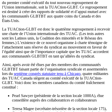
du premier
comité
exécutif
du tout nouveau
regroupement
de
l’Union
internationale
,
soit
la
TUACtion-GLBT
.
Ce
regroupement
est
destiné
à
créer
des
rapports
de
solidarité
et
d’appui
mutuel
avec
les
communautés
GLBTBT
aux
quatre
coins du Canada et des
États-Unis
.
La
TUACtion-GLBT
est
donc
le
quatrième
regroupement
à
recevoir
une
charte
de
l’Union
internationale
des
TUAC
. (Les
trois
autres
sont
les Latinos
unis
, la Coalition des
minorités
et le
Réseau
des
femmes.)
L’existence
de
ce
nouvel
organisme
à
charte
témoigne
de
l’attachement
sans
réserve
du
syndicat
au
mouvement
en
faveur
de
l’égalité
ainsi
que
de
l’importance
capitale
que
les
TUAC
accordent
aux
communautés
GLBTBT
en
tant
qu’alliées
du
syndicat
.
Ainsi
,
après
avoir
été
élues
par des
membres
des
communautés
GLBTBT
faisant
partie
de
l’organisation
syndicale
et
assermentées
lors
du
septième
congrès
statutaire
tenu
à
Chicago
, quatre militantes
des TUAC Canada siègent au comité exécutif de la TUACtion-
GLBT. Voici donc les membres canadiens du comité fraîchement
constitué :
Pearl Sawyer (présidente de la section locale 1000A), élue
conseillère auprès des collaboratrices et collaborateurs
Teresa Magee (secrétaire-trésorière de la section locale 175),