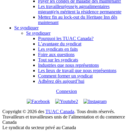
Payer les congés de maladie dès maintenant!
Les travailleur(euse)s agroalimentaires
migrant(e)s méritent la résidence permanente
Mettez fin au lock-out du Heritage Inn dès
maintenant
Se syndiquer
Se syndiquer
Pourquoi les TUAC Canada?
L’avantage du syndicat
Les syndicats en faits
Foire aux questions
Tout sur les syndicats
Industries que nous représentons
Les lieux de travail que nous représentons
Comment former un syndicat
Adhérez dès aujourd’hui
Connexion
Copyright © 2026 des
TUAC Canada
. Tous droits réservés.
Travailleurs et travailleuses unis de l’alimentation et du commerce
Canada
Le syndicat du secteur privé au Canada