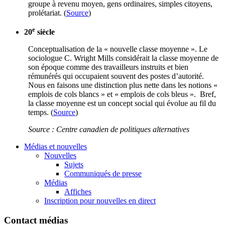
groupe
à
revenu
moyen
,
gens
ordinaires
, simples
citoyens
,
prolétariat
. (
Source
)
e
20
siècle
Conceptualisation
de la « nouvelle
classe
moyenne
». Le
sociologue
C. Wright Mills
considérait
la
classe
moyenne
de
son
époque
comme
des
travailleurs
instruits
et
bien
rémunérés
qui
occupaient
souvent
des
postes
d’autorité
.
Nous
en
faisons
une
distinction plus
nette
dans
les notions «
emplois
de
cols
blancs
» et «
emplois
de
cols
bleus
».
Bref
,
la
classe
moyenne
est
un concept social qui
évolue
au
fil
du
temps. (
Source
)
Source : Centre
canadien
de
politiques
alternatives
Médias et nouvelles
Nouvelles
Sujets
Communiqués de presse
Médias
Affiches
Inscription pour nouvelles en direct
Contact médias