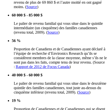
revenu
de plus de 69 860 $ et
l’autre
moitié
en
ont
gagné
moins
. (
Source
)
60 000 $ - 85 000 $
Le
palier
de
revenu
familial qui
vous
situe
dans
le quintile
intermédiaire
(un
cinquième
) des
familles
canadiennes
(
revenu
total, 2009). (
Source
)
56 %
Proportion de
Canadiens
et de
Canadiennes
ayant
déclaré
à
l’équipe
de
recherche
d’Environics
Research
qu’ils
se
considèrent
membres
de la
classe
moyenne
,
même
s’ils
ne le
sont
pas
dans
les
faits
,
compte
tenu
de
leur
revenu
. (Source
:
Rapport de 2012 de Focus Canada
)
40 000 $ - 60 000 $
Le
palier
de
revenu
familial qui
vous
situe
dans
le
deuxième
quintile des
familles
canadiennes
, tout
juste
au-dessus
du
cinquième
inférieur
(
revenu
total, 2009). (
Source
)
19 %
Proportion de
Canadiennes
et de
Canadiennes
qui se
disent