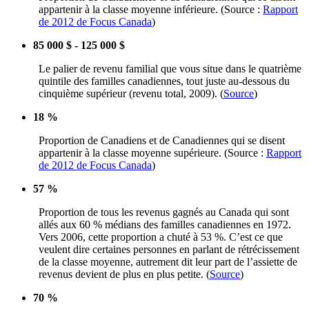
appartenir
à
la
classe
moyenne
inférieure
. (Source :
Rapport
de 2012 de Focus Canada
)
85 000 $ - 125 000 $
Le
palier
de
revenu
familial
que
vous
situe
dans
le
quatrième
quintile des
familles
canadiennes
, tout
juste
au-dessous
du
cinquième
supérieur
(
revenu
total, 2009). (
Source
)
18 %
Proportion de
Canadiens
et de
Canadiennes
qui se
disent
appartenir
à
la
classe
moyenne
supérieure
. (Source :
Rapport
de 2012 de Focus Canada
)
57 %
Proportion de
tous
les
revenus
gagnés
au Canada qui
sont
allés
aux 60 %
médians
des
familles
canadiennes
en 1972.
Vers
2006,
cette
proportion a
chuté
à
53 %.
C’est
ce
que
veulent
dire
certaines
personnes
en
parlant
de
rétrécissement
de la
classe
moyenne
,
autrement
dit
leur
part de
l’assiette
de
revenus
devient
de plus en plus petite. (
Source
)
70 %