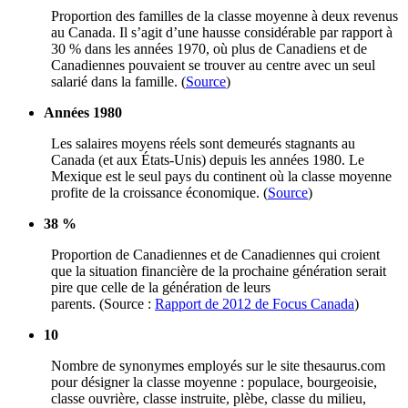
Proportion des
familles
de la
classe
moyenne
à
deux
revenus
au Canada. Il
s’agit
d’une
hausse
considérable
par rapport
à
30 %
dans
les
années
1970,
où
plus de
Canadiens
et de
Canadiennes
pouvaient
se
trouver
au
centre
avec
un
seul
salarié
dans
la
famille
. (
Source
)
Années
1980
Les
salaires
moyens
réels
sont
demeurés
stagnants
au
Canada (et aux
États-Unis
)
depuis
les
années
1980. Le
Mexique
est
le
seul
pays du continent
où
la
classe
moyenne
profite
de la
croissance
économique
. (
Source
)
38 %
Proportion de
Canadiennes
et de
Canadiennes
qui
croient
que
la situation
financière
de la
prochaine
génération
serait
pire
que
celle
de la
génération
de
leurs
parents. (Source :
Rapport de 2012 de Focus Canada
)
10
Nombre
de
synonymes
employés
sur
le site thesaurus.com
pour
désigner
la
classe
moyenne
: populace, bourgeoisie,
classe
ouvrière
,
classe
instruite
,
plèbe
,
classe
du milieu,