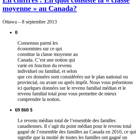
moyenne » au Canada?
Ottawa – 8
septembre
2013
0
Consensus
parmi
les
économistes
sur
ce
qui
constitue
la
classe
moyenne
au
Canada.
C’est
une
notion qui
varie
en
fonction
du
revenu
individuel
ou
familial, et
selon
que
ces
données
sont
considérées
sur
le plan national
ou
provincial,
ou
avant
ou
après
impôt
.
Nous
vous
présentons
ici
quelques
données
sur
le
revenu
familial
médian
et le
revenu
familial total pour
vous
permettre
de
mieux
comprendre
la notion.
69 860 $
Le
revenu
médian
total de
l’ensemble
des
familles
canadiennes
. Il
s’agit
du point
médian
pour le
revenu
total
gagné
de
l’ensemble
des
familles
au Canada en 2010,
ce
qui
signifie
que
la
moitié
de
toutes
les
familles
ont
gagné
un