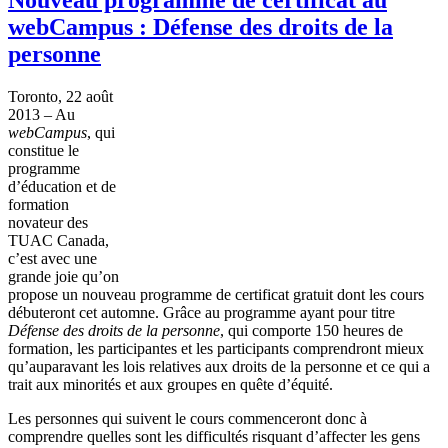
webCampus : Défense des droits de la
personne
Toronto, 22
août
2013 – Au
webCampus
, qui
constitue
le
programme
d’éducation
et de
formation
novateur
des
TUAC
Canada,
c’est
avec
une
grande
joie
qu’on
propose un nouveau
programme
de
certificat
gratuit
dont
les
cours
débuteront
cet
automne
.
Grâce
au
programme
ayant
pour
titre
Défense
des
droits
de la
personne
, qui
comporte
150
heures
de
formation, les
participantes
et les participants
comprendront
mieux
qu’auparavant
les
lois
relatives aux
droits
de la
personne
et
ce
qui a
trait aux
minorités
et aux
groupes
en
quête
d’équité
.
Les
personnes
qui
suivent
le
cours
commenceront
donc
à
comprendre
quelles
sont
les
difficultés
risquant
d’affecter
les
gens