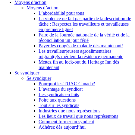
Moyens d’action
Moyens d’action
L’abordabilité pour tous
La violence ne fait pas partie de la description de
tâche : Respectez les travailleurs et travailleuses
en première ligne!
Faire de la Journée nationale de la vérité et de la
réconciliation un jour férié
Payer les congés de maladie dès maintenant!
Les travailleur(euse)s agroalimentaires
migrant(e)s méritent la résidence permanente
Mettez fin au lock-out du Heritage Inn dès
maintenant
Se syndiquer
Se syndiquer
Pourquoi les TUAC Canada?
L’avantage du syndicat
Les syndicats en faits
Foire aux questions
Tout sur les syndicats
Industries que nous représentons
Les lieux de travail que nous représentons
Comment former un syndicat
Adhérez dès aujourd’hui