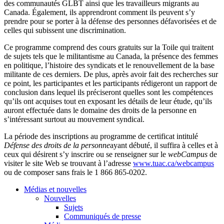
des
communautés
GLBT
ainsi
que
les
travailleurs
migrants au
Canada.
Également
,
ils
apprendront
comment
ils
peuvent
s’y
prendre
pour se porter
à
la
défense
des
personnes
défavorisées
et de
celles
qui
subissent
une
discrimination.
Ce
programme
comprend
des
cours
gratuits
sur
la Toile qui
traitent
de
sujets
tels
que
le
militantisme
au Canada, la
présence
des femmes
en
politique
,
l’histoire
des
syndicats
et le
renouvellement
de la base
militante
de
ces
derniers
. De plus,
après
avoir
fait des
recherches
sur
ce
point, les
participantes
et les participants
rédigeront
un rapport de
conclusion
dans
lequel
ils
préciseront
quelles
sont
les
compétences
qu’ils
ont
acquises
tout en
exposant
les
détails
de
leur
étude
,
qu’ils
auront
effectuée
dans
le
domaine
des
droits
de la
personne
en
s’intéressant
surtout
au
mouvement
syndical
.
La période des inscriptions au programme de certificat intitulé
Défense des droits de la personne
ayant débuté, il suffira à celles et à
ceux qui désirent s’y inscrire ou se renseigner sur le
webCampus
de
visiter le site Web se trouvant à l’adresse
www.tuac.ca/webcampus
ou de composer sans frais le 1 866 865-0202.
Médias et nouvelles
Nouvelles
Sujets
Communiqués de presse