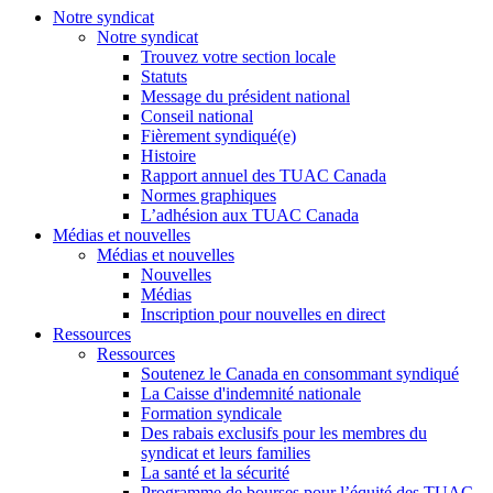
Notre syndicat
Notre syndicat
Trouvez votre section locale
Statuts
Message du président national
Conseil national
Fièrement syndiqué(e)
Histoire
Rapport annuel des TUAC Canada
Normes graphiques
L’adhésion aux TUAC Canada
Médias et nouvelles
Médias et nouvelles
Nouvelles
Médias
Inscription pour nouvelles en direct
Ressources
Ressources
Soutenez le Canada en consommant syndiqué
La Caisse d'indemnité nationale
Formation syndicale
Des rabais exclusifs pour les membres du
syndicat et leurs families
La santé et la sécurité
Programme de bourses pour l’équité des TUAC