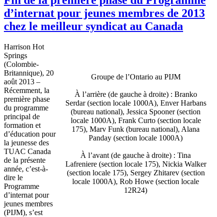
d’internat pour jeunes membres de 2013
chez le meilleur syndicat au Canada
Harrison Hot
Springs
(Colombie-
Britannique), 20
Groupe de l’Ontario au PIJM
août 2013 –
Récemment, la
À l’arrière (de gauche à droite) : Branko
première phase
Serdar (section locale 1000A), Enver Harbans
du programme
(bureau national), Jessica Spooner (section
principal de
locale 1000A), Frank Curto (section locale
formation et
175), Marv Funk (bureau national), Alana
d’éducation pour
Panday (section locale 1000A)
la jeunesse des
TUAC Canada
À l’avant (de gauche à droite) : Tina
de la présente
Lafreniere (section locale 175), Nickia Walker
année, c’est-à-
(section locale 175), Sergey Zhitarev (section
dire le
locale 1000A), Rob Howe (section locale
Programme
12R24)
d’internat pour
jeunes membres
(PIJM), s’est