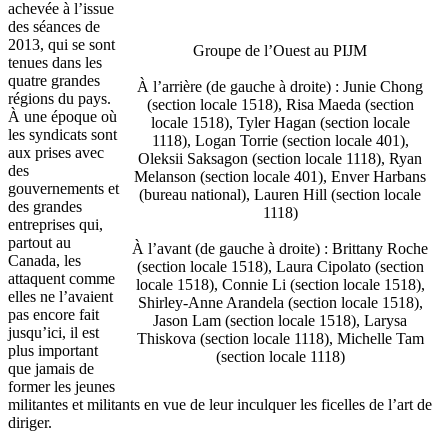
achevée à l’issue
des séances de
2013, qui se sont
Groupe de l’Ouest au PIJM
tenues dans les
quatre grandes
À l’arrière (de gauche à droite) : Junie Chong
régions du pays.
(section locale 1518), Risa Maeda (section
À une époque où
locale 1518), Tyler Hagan (section locale
les syndicats sont
1118), Logan Torrie (section locale 401),
aux prises avec
Oleksii Saksagon (section locale 1118), Ryan
des
Melanson (section locale 401), Enver Harbans
gouvernements et
(bureau national), Lauren Hill (section locale
des grandes
1118)
entreprises qui,
partout au
À l’avant (de gauche à droite) : Brittany Roche
Canada, les
(section locale 1518), Laura Cipolato (section
attaquent comme
locale 1518), Connie Li (section locale 1518),
elles ne l’avaient
Shirley-Anne Arandela (section locale 1518),
pas encore fait
Jason Lam (section locale 1518), Larysa
jusqu’ici, il est
Thiskova (section locale 1118), Michelle Tam
plus important
(section locale 1118)
que jamais de
former les jeunes
militantes et militants en vue de leur inculquer les ficelles de l’art de
diriger.