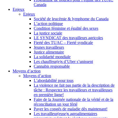
Canada
Enjeux
Enjeux
Société de leucémie & lymphome du Canada
L’action politique
Condition féminine et égalité des sexes
La justice sociale
LE SYNDICAT des travailleurs agricoles
Fierté des TUAC – Fierté syndicale
Jeunes travailleurs
Justice alimentaire
La solidarité mondiale
Les chauffeur(e)s d’Uber s’unissent
Cannabis responsable
Moyens d’action
Moyens d’action
L’abordabilité pour tous
La violence ne fait pas partie de la description de
tâche : Respectez les travailleurs et travailleuses
en première ligne!
Faire de la Journée nationale de la vérité et de la
réconciliation un jour férié
Payer les congés de maladie dès maintenant!
Les travailleur(euse)s agroalimentaires