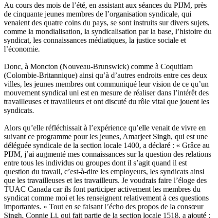
Au cours des mois de l’été, en assistant aux séances du PIJM, près
de cinquante jeunes membres de l’organisation syndicale, qui
venaient des quatre coins du pays, se sont instruits sur divers sujets,
comme la mondialisation, la syndicalisation par la base, l’histoire du
syndicat, les connaissances médiatiques, la justice sociale et
l’économie.
Donc, à Moncton (Nouveau-Brunswick) comme à Coquitlam
(Colombie-Britannique) ainsi qu’à d’autres endroits entre ces deux
villes, les jeunes membres ont communiqué leur vision de ce qu’un
mouvement syndical uni est en mesure de réaliser dans l’intérêt des
travailleuses et travailleurs et ont discuté du rôle vital que jouent les
syndicats.
Alors qu’elle réfléchissait à l’expérience qu’elle venait de vivre en
suivant ce programme pour les jeunes, Amarjeet Singh, qui est une
déléguée syndicale de la section locale 1400, a déclaré : « Grâce au
PIJM, j’ai augmenté mes connaissances sur la question des relations
entre tous les individus ou groupes dont il s’agit quand il est
question du travail, c’est-à-dire les employeurs, les syndicats ainsi
que les travailleuses et les travailleurs. Je voudrais faire l’éloge des
TUAC Canada car ils font participer activement les membres du
syndicat comme moi et les renseignent relativement à ces questions
importantes. » Tout en se faisant l’écho des propos de la consœur
Singh, Connie Li, qui fait partie de la section locale 1518, a ajouté :