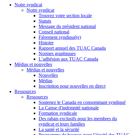
Notre syndicat
Notre syndicat
Trouvez votre section locale
Statuts
Message du président national
Conseil national
Fièrement syndiqué(e)
Histoire
Rapport annuel des TUAC Canada
Normes graphiques
L’adhésion aux TUAC Canada
Médias et nouvelles
Médias et nouvelles
Nouvelles
Médias
Inscription pour nouvelles en direct
Ressources
Ressources
Soutenez le Canada en consommant syndiqué
La Caisse d'indemnité nationale
Formation syndicale
Des rabais exclusifs pour les membres du
syndicat et leurs families
La santé et la sécurité
Programme de bourses pour l’équité des TUAC