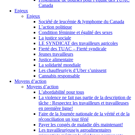
Canada
Enjeux
Enjeux
Société de leucémie & lymphome du Canada
L’action politique
Condition féminine et égalité des sexes
La justice sociale
LE SYNDICAT des travailleurs agricoles
Fierté des TUAC – Fierté syndicale
Jeunes travailleurs
Justice alimentaire
La solidarité mondiale
Les chauffeur(e)s d’Uber s’unissent
Cannabis responsable
Moyens d’action
Moyens d’action
L’abordabilité pour tous
La violence ne fait pas partie de la description de
tâche : Respectez les travailleurs et travailleuses
en première ligne!
Faire de la Journée nationale de la vérité et de la
réconciliation un jour férié
Payer les congés de maladie dès maintenant!
Les travailleur(euse)s agroalimentaires