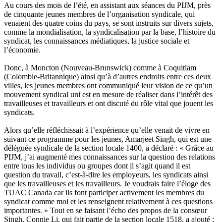
Au cours des mois de l’été, en assistant aux séances du PIJM, près
de cinquante jeunes membres de l’organisation syndicale, qui
venaient des quatre coins du pays, se sont instruits sur divers sujets,
comme la mondialisation, la syndicalisation par la base, l’histoire du
syndicat, les connaissances médiatiques, la justice sociale et
l’économie.
Donc, à Moncton (Nouveau-Brunswick) comme à Coquitlam
(Colombie-Britannique) ainsi qu’à d’autres endroits entre ces deux
villes, les jeunes membres ont communiqué leur vision de ce qu’un
mouvement syndical uni est en mesure de réaliser dans l’intérêt des
travailleuses et travailleurs et ont discuté du rôle vital que jouent les
syndicats.
Alors qu’elle réfléchissait à l’expérience qu’elle venait de vivre en
suivant ce programme pour les jeunes, Amarjeet Singh, qui est une
déléguée syndicale de la section locale 1400, a déclaré : « Grâce au
PIJM, j’ai augmenté mes connaissances sur la question des relations
entre tous les individus ou groupes dont il s’agit quand il est
question du travail, c’est-à-dire les employeurs, les syndicats ainsi
que les travailleuses et les travailleurs. Je voudrais faire l’éloge des
TUAC Canada car ils font participer activement les membres du
syndicat comme moi et les renseignent relativement à ces questions
importantes. » Tout en se faisant l’écho des propos de la consœur
Singh, Connie Li, qui fait partie de la section locale 1518, a ajouté :