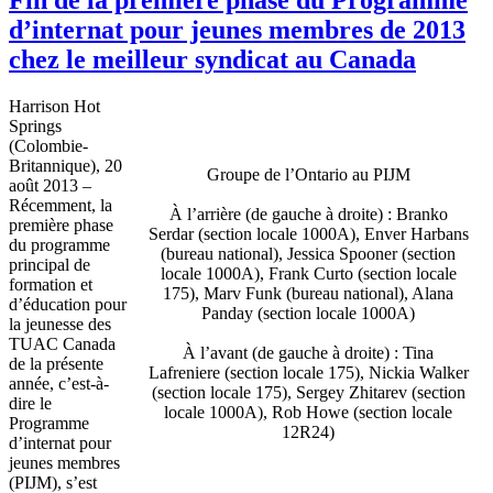
d’internat pour jeunes membres de 2013
chez le meilleur syndicat au Canada
Harrison Hot
Springs
(Colombie-
Britannique), 20
Groupe de l’Ontario au PIJM
août 2013 –
Récemment, la
À l’arrière (de gauche à droite) : Branko
première phase
Serdar (section locale 1000A), Enver Harbans
du programme
(bureau national), Jessica Spooner (section
principal de
locale 1000A), Frank Curto (section locale
formation et
175), Marv Funk (bureau national), Alana
d’éducation pour
Panday (section locale 1000A)
la jeunesse des
TUAC Canada
À l’avant (de gauche à droite) : Tina
de la présente
Lafreniere (section locale 175), Nickia Walker
année, c’est-à-
(section locale 175), Sergey Zhitarev (section
dire le
locale 1000A), Rob Howe (section locale
Programme
12R24)
d’internat pour
jeunes membres
(PIJM), s’est