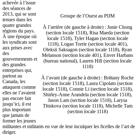
achevée à l’issue
des séances de
2013, qui se sont
Groupe de l’Ouest au PIJM
tenues dans les
quatre grandes
À l’arrière (de gauche à droite) : Junie Chong
régions du pays.
(section locale 1518), Risa Maeda (section
À une époque où
locale 1518), Tyler Hagan (section locale
les syndicats sont
1118), Logan Torrie (section locale 401),
aux prises avec
Oleksii Saksagon (section locale 1118), Ryan
des
Melanson (section locale 401), Enver Harbans
gouvernements et
(bureau national), Lauren Hill (section locale
des grandes
1118)
entreprises qui,
partout au
À l’avant (de gauche à droite) : Brittany Roche
Canada, les
(section locale 1518), Laura Cipolato (section
attaquent comme
locale 1518), Connie Li (section locale 1518),
elles ne l’avaient
Shirley-Anne Arandela (section locale 1518),
pas encore fait
Jason Lam (section locale 1518), Larysa
jusqu’ici, il est
Thiskova (section locale 1118), Michelle Tam
plus important
(section locale 1118)
que jamais de
former les jeunes
militantes et militants en vue de leur inculquer les ficelles de l’art de
diriger.