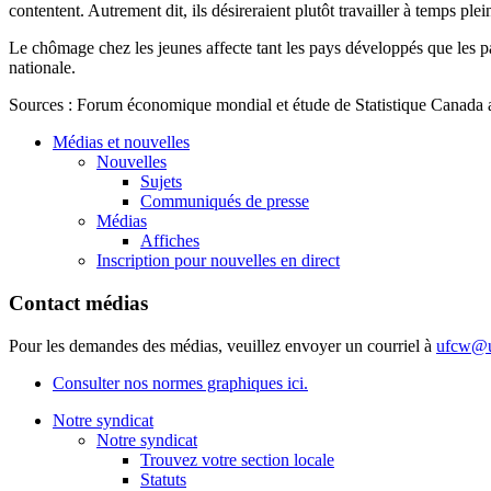
contentent
.
Autrement
dit
,
ils
désireraient
plutôt
travailler
à
temps
plei
Le
chômage
chez
les
jeunes
affecte
tant
les pays
développés
que
les p
nationale
.
Sources : Forum
économique
mondial
et
étude
de
Statistique
Canada
Médias et nouvelles
Nouvelles
Sujets
Communiqués de presse
Médias
Affiches
Inscription pour nouvelles en direct
Contact médias
Pour les demandes des médias, veuillez envoyer un courriel à
ufcw@u
Consulter nos normes graphiques ici.
Notre syndicat
Notre syndicat
Trouvez votre section locale
Statuts