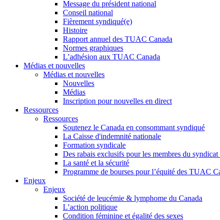
Message du président national
Conseil national
Fièrement syndiqué(e)
Histoire
Rapport annuel des TUAC Canada
Normes graphiques
L’adhésion aux TUAC Canada
Médias et nouvelles
Médias et nouvelles
Nouvelles
Médias
Inscription pour nouvelles en direct
Ressources
Ressources
Soutenez le Canada en consommant syndiqué
La Caisse d'indemnité nationale
Formation syndicale
Des rabais exclusifs pour les membres du syndicat e
La santé et la sécurité
Programme de bourses pour l’équité des TUAC C
Enjeux
Enjeux
Société de leucémie & lymphome du Canada
L’action politique
Condition féminine et égalité des sexes