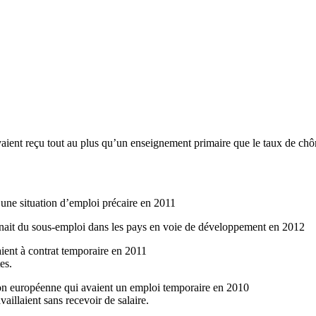
aient
reçu
tout au plus
qu’un
enseignement
primaire
que
le
taux
de
chô
une
situation
d’emploi
précaire
en 2011
nait
du
sous-emploi
dans
les pays en
voie
de
développement
en 2012
aient
à
contrat
temporaire
en 2011
tes
.
on
européenne
qui
avaient
un
emploi
temporaire
en 2010
availlaient
sans
recevoir
de
salaire
.