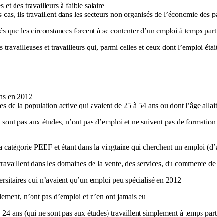
es
et des
travailleurs
à
faible
salaire
s
cas
,
ils
travaillent
dans
les
secteurs
non
organisés
de
l’économie
des p
és
que
les
circonstances
forcent
à
se
contenter
d’un
emploi
à
temps
part
s
travailleuses
et
travailleurs
qui,
parmi
celles
et
ceux
dont
l’emploi
étai
ns
en 2012
es
de la population active qui
avaient
de 25
à
54
ans
ou
dont
l’âge
allait
e
sont
pas aux
études
,
n’ont
pas
d’emploi
et ne
suivent
pas de formation 
a
catégorie
PEEF
et
étant
dans
la
vingtaine
qui
cherchent
un
emploi
(
d’
travaillent
dans
les
domaines
de la
vente
, des services, du commerce d
ersitaires
qui
n’avaient
qu’un
emploi
peu
spécialisé
en 2012
llement
,
n’ont
pas
d’emploi
et
n’en
ont
jamais
eu
à
24
ans
(qui ne
sont
pas aux
études
)
travaillent
simplement
à
temps
part