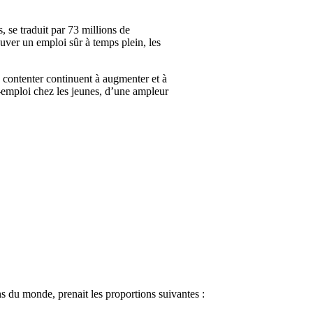
s
, se
traduit
par 73 millions de
ouver
un
emploi
sûr
à
temps
plein
, les
e
contenter
continuent
à
augmenter
et
à
-emploi
chez
les
jeunes
,
d’une
ampleur
ns
du
monde
,
prenait
les proportions
suivantes
: