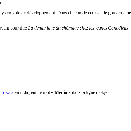
n
.
ays en
voie
de
développement
.
Dans
chacun
de
ceux-ci
, le
gouverneme
ayant
pour
titre
La
dynamique
du
chômage
chez
les
jeunes
Canadiens
fcw.ca
en indiquant le mot «
Média
» dans la ligne d'objet.