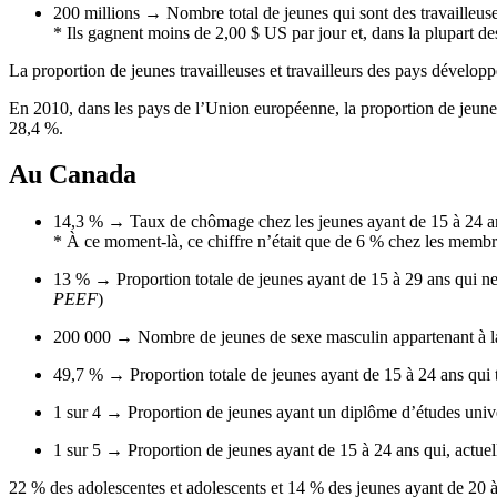
200 millions →
Nombre
total de
jeunes
qui
sont
des
travailleus
*
Ils
gagnent
moins
de 2,00 $ US par jour et,
dans
la
plupart
de
La proportion de
jeunes
travailleuses
et
travailleurs
des pays
développ
En 2010,
dans
les pays de
l’Union
européenne
, la proportion de
jeune
28,4 %.
Au Canada
14,3 % →
Taux
de
chômage
chez
les
jeunes
ayant
de 15
à
24
a
*
À
ce
moment-là
,
ce
chiffre
n’était
que
de 6 %
chez
les
membr
13 % → Proportion
totale
de
jeunes
ayant
de 15
à
29
ans
qui n
PEEF
)
200 000 →
Nombre
de
jeunes
de
sexe
masculin
appartenant
à
l
49,7 % → Proportion
totale
de
jeunes
ayant
de 15
à
24
ans
qui
1
sur
4 → Proportion de
jeunes
ayant
un
diplôme
d’études
univ
1
sur
5 → Proportion de
jeunes
ayant
de 15
à
24
ans
qui,
actue
22 % des
adolescentes
et adolescents et 14 % des
jeunes
ayant
de 20