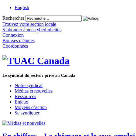
English
Rechercher
Trouvez votre section locale
S’abonner à nos cyberbulletins
Connexion
Bourses d'études
Coordonnées
Le syndicat du secteur privé au Canada
Notre syndicat
Médias et nouvelles
Ressources
Enjeux
Moyens d’action
Se syndiquer
En chiffres – Le chômage et le sous-emploi