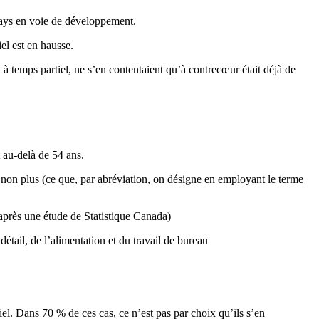
ays en
voie
de
développement
.
iel
est
en
hausse
.
t
à
temps
partiel
, ne
s’en
contentaient
qu’à
contrecœur
était
déjà
de
au-delà
de 54
ans
.
non plus (
ce
que
, par
abréviation
, on
désigne
en
employant
le
terme
après
une
étude
de
Statistique
Canada)
e
détail
, de
l’alimentation
et du travail de bureau
iel
.
Dans
70 % de
ces
cas
,
ce
n’est
pas par
choix
qu’ils
s’en