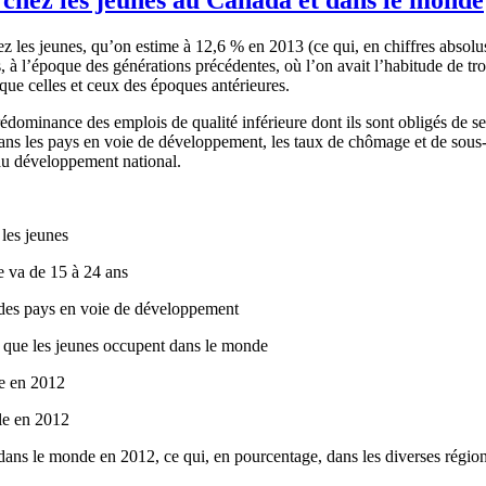
ez
les
jeunes
,
qu’on
estime
à
12,6 % en 2013 (
ce
qui, en
chiffres
absolu
s,
à
l’époque
des
générations
précédentes
,
où
l’on
avait
l’habitude
de
tr
que
celles
et
ceux
des
époques
antérieures
.
rédominance
des
emplois
de
qualité
inférieure
dont
ils
sont
obligés
de s
ans
les pays en
voie
de
développement
, les
taux
de
chômage
et de
sous
au
développement
national.
les
jeunes
e
va
de 15
à
24
ans
des pays en
voie
de
développement
que
les
jeunes
occupent
dans
le
monde
e
en 2012
le
en 2012
dans
le
monde
en 2012,
ce
qui, en
pourcentage
,
dans
les
diverses
régio