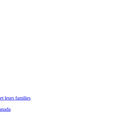
t leurs families
anada