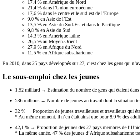
17,4 % en
Amérique
du
Nord
21,4 %
dans
l’Union
européenne
17,6 %
dans
le
centre
et le
sud-est
de
l’Europe
9,0 % en
Asie
de
l’Est
13,5 % en
Asie
du
Sud-Est
et
dans
le
Pacifique
9,8 % en
Asie
du
Sud
14,3 % en
Amérique
latine
26,5 % au
Moyen-Orient
27,9 % en
Afrique
du
Nord
11,5 % en
Afrique
subsaharienne
En 2010,
dans
25 pays
développés
sur
27,
c’est
chez
les
gens
qui
n’av
Le
sous-emploi
chez
les
jeunes
1,52 milliard → Estimation du
nombre
de
gens
qui
étaient
dans
536 millions →
Nombre
de
jeunes
au travail
dont
la situation
te
32 % → Proportion de
jeunes
travailleuses
et
travailleurs
qui
ét
* Au
même
moment,
il
n’en
était
ainsi
que
pour 8,9 % des
adul
42,1 % → Proportion de
jeunes
des 27 pays
membres
de
l’Uni
* La
même
année
, 47 % des
jeunes
d’Afrique
subsaharienne
tr