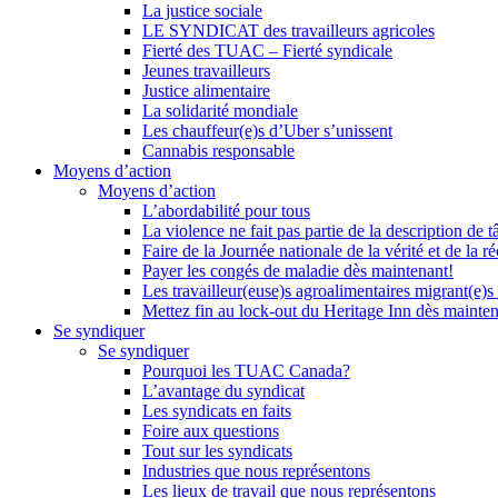
La justice sociale
LE SYNDICAT des travailleurs agricoles
Fierté des TUAC – Fierté syndicale
Jeunes travailleurs
Justice alimentaire
La solidarité mondiale
Les chauffeur(e)s d’Uber s’unissent
Cannabis responsable
Moyens d’action
Moyens d’action
L’abordabilité pour tous
La violence ne fait pas partie de la description de t
Faire de la Journée nationale de la vérité et de la ré
Payer les congés de maladie dès maintenant!
Les travailleur(euse)s agroalimentaires migrant(e)s
Mettez fin au lock-out du Heritage Inn dès mainte
Se syndiquer
Se syndiquer
Pourquoi les TUAC Canada?
L’avantage du syndicat
Les syndicats en faits
Foire aux questions
Tout sur les syndicats
Industries que nous représentons
Les lieux de travail que nous représentons