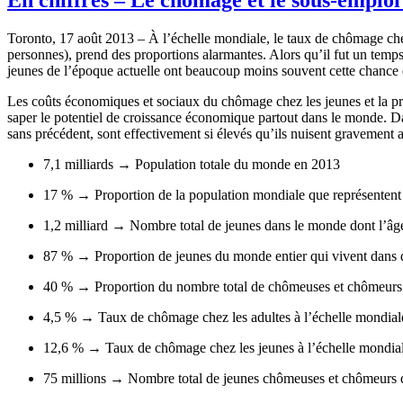
Toronto, 17
août
2013 –
À
l’échelle
mondiale
, le
taux
de
chômage
ch
personnes
),
prend
des proportions
alarmantes
.
Alors
qu’il
fut
un temp
jeunes
de
l’époque
actuelle
ont
beaucoup
moins
souvent
cette
chance
Les
coûts
économiques
et
sociaux
du
chômage
chez
les
jeunes
et la
p
saper
le
potentiel
de
croissance
économique
partout
dans
le
monde
.
D
sans
précédent
,
sont
effectivement
si
élevés
qu’ils
nuisent
gravement
7,1 milliards → Population
totale
du
monde
en 2013
17 % → Proportion de la population
mondiale
que
représentent
1,2 milliard →
Nombre
total de
jeunes
dans
le
monde
dont
l’âg
87 % → Proportion de
jeunes
du
monde
entier
qui
vivent
dans
40 % → Proportion du
nombre
total de
chômeuses
et
chômeurs
4,5 % →
Taux
de
chômage
chez
les
adultes
à
l’échelle
mondial
12,6 % →
Taux
de
chômage
chez
les
jeunes
à
l’échelle
mondia
75 millions →
Nombre
total de
jeunes
chômeuses
et
chômeurs