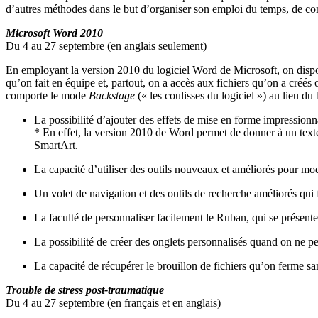
d’autres
méthodes
dans
le but
d’organiser
son
emploi
du temps, de
co
Microsoft Word 2010
Du 4 au 27
septembre
(en
anglais
seulement
)
En
employant
la version 2010 du
logiciel
Word de Microsoft, on disp
qu’on
fait en
équipe
et,
partout
, on a
accès
aux
fichiers
qu’on
a
créés
comporte
le mode
Backstage
(« les coulisses du
logiciel
») au lieu du
La possibilité d’ajouter des effets de mise en forme impressio
* En effet, la version 2010 de Word permet de donner à un texte
SmartArt.
La capacité d’utiliser des outils nouveaux et améliorés pour mod
Un volet de navigation et des outils de recherche améliorés qui 
La faculté de personnaliser facilement le Ruban, qui se présent
La possibilité de créer des onglets personnalisés quand on ne per
La capacité de récupérer le brouillon de fichiers qu’on ferme san
Trouble de stress post-traumatique
Du 4 au 27 septembre (en français et en anglais)