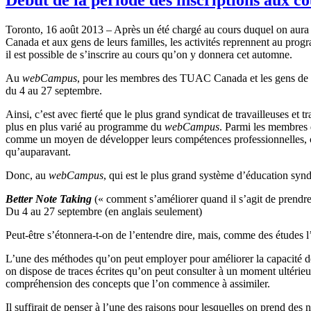
Toronto, 16
août
2013 –
Après
un
été
chargé
au
cours
duquel
on aur
Canada et aux
gens
de
leurs
familles
, les
activités
reprennent
au
prog
il
est
possible de
s’inscrire
au
cours
qu’on
y
donnera
cet
automne
.
Au
webCampus
, pour les
membres
des
TUAC
Canada et les
gens
de
du 4 au 27
septembre
.
Ainsi
,
c’est
avec
fierté
que
le plus grand
syndicat
de
travailleuses
et
tr
plus en plus
varié
au
programme
du
webCampus
.
Parmi
les
membres
comme
un
moyen
de
développer
leurs
compétences
professionnelles
,
qu’auparavant
.
Donc
, au
webCampus
, qui
est
le plus grand
système
d’éducation
synd
Better Note Taking
(« comment
s’améliorer
quand
il
s’agit
de
prendr
Du 4 au 27
septembre
(en
anglais
seulement
)
Peut-être
s’étonnera-t-on
de
l’entendre
dire,
mais
,
comme
des
études
l
L’une
des
méthodes
qu’on
peut
employer pour
améliorer
la
capacité
d
on dispose de traces
écrites
qu’on
peut
consulter
à
un moment
ultérieu
compréhension
des concepts
que
l’on
commence
à
assimiler
.
Il
suffirait
de
penser
à
l’une
des raisons pour
lesquelles
on
prend
des n