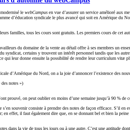
a
modernisé
le
webCampus
en
vue
d’assurer
un service
amélioré
aux
me
ramme
d’éducation
syndicale
le plus
avancé
qui
soit
en
Amérique
du
No
leurs
familles
,
tous
les
cours
sont
gratuits
. Les premiers
cours
de
cet
au
availleurs
du
domaine
de la
vente
au
détail
offre
à
ses
membres
un ense
du
syndicat
,
certains
y
trouvent
un
intérêt
personnel
tandis
que
les
autre
ce
qui
leur
donne
ensuite
la
possibilité
de
rendre
leur
curriculum
vitæ
pl
icale
d’Amérique
du
Nord
, on a la joie
d’annoncer
l’existence
des nou
e
des notes »)
’ont
prouvé
, on
peut
oublier
en
moins
d’une
semaine
jusqu’à
90 % de
c
e
s’en
souvenir
consiste
à
prendre
des notes de
façon
efficace
.
S’il
en
e
r
; en
effet
,
il
faut
également
dire
que
, en se
donnant
bel
et
bien
la
peine
otes
dans
la vie de
tous
les
jours
ou
à
une
autre
.
C’est
une
aptitude
dont