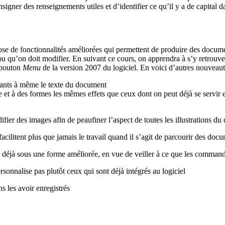
nsigner
des
renseignements
utiles
et
d’identifier
ce
qu’il
y a de capital
d
ose de
fonctionnalités
améliorées
qui
permettent
de
produire
des docum
ou
qu’on
doit
modifier. En
suivant
ce
cours
, on
apprendra
à
s’y
retrouve
 bouton
Menu
de la version 2007 du
logiciel
. En voici
d’autres
nouveaut
nnants à même le texte du document
 et à des formes les mêmes effets que ceux dont on peut déjà se servir 
ifier des images afin de peaufiner l’aspect de toutes les illustrations 
facilitent plus que jamais le travail quand il s’agit de parcourir des do
e déjà sous une forme améliorée, en vue de veiller à ce que les commande
sonnalise pas plutôt ceux qui sont déjà intégrés au logiciel
s les avoir enregistrés