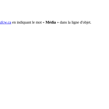
fcw.ca
en indiquant le mot «
Média
» dans la ligne d'objet.