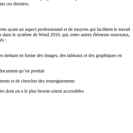
ans
ces
derniers
.
ents
ayant
un aspect
professionnel
et de
moyens
qui
facilitent
le travail
r
dans
le
système
de Word 2010, qui,
entre
autres
éléments
nouveaux,
és :
en mettant en forme des images, des tableaux et des graphiques en
du document qu’on produit
cuments et de chercher des renseignements
s dont on a le plus besoin soient accessibles