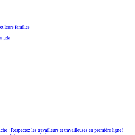
t leurs families
anada
âche : Respectez les travailleurs et travailleuses en première ligne!