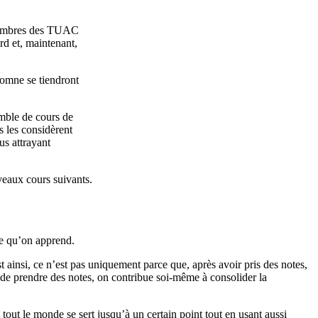
mbres
des
TUAC
rd
et,
maintenant
,
tomne
se
tiendront
mble de
cours
de
s
les
considèrent
us
attrayant
veaux
cours
suivants
.
e
qu’on
apprend
.
st
ainsi
,
ce
n’est
pas
uniquement
parce
que
,
après
avoir
pris
des notes,
de
prendre
des notes, on
contribue
soi-même
à
consolider
la
tout le
monde
se
sert
jusqu’à
un certain point tout en
usant
aussi