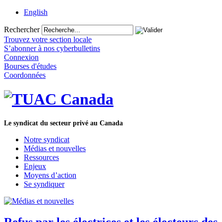
English
Rechercher
Trouvez votre section locale
S’abonner à nos cyberbulletins
Connexion
Bourses d'études
Coordonnées
Le syndicat du secteur privé au Canada
Notre syndicat
Médias et nouvelles
Ressources
Enjeux
Moyens d’action
Se syndiquer
Refus par les électrices et les électeurs des