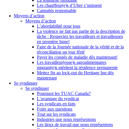
La solidarité mondiale
Les chauffeur(e)s d’Uber s’unissent
Cannabis responsable
Moyens d’action
Moyens d’action
L’abordabilité pour tous
La violence ne fait pas partie de la description de
tâche : Respectez les travailleurs et travailleuses
en première ligne!
Faire de la Journée nationale de la vérité et de la
réconciliation un jour férié
Payer les congés de maladie dès maintenant!
Les travailleur(euse)s agroalimentaires
migrant(e)s méritent la résidence permanente
Mettez fin au lock-out du Heritage Inn dès
maintenant
Se syndiquer
Se syndiquer
Pourquoi les TUAC Canada?
L’avantage du syndicat
Les syndicats en faits
Foire aux questions
Tout sur les syndicats
Industries que nous représentons
Les lieux de travail que nous représentons