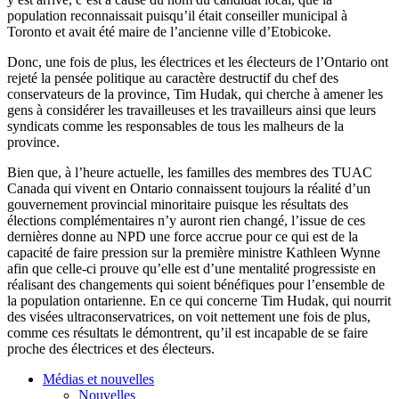
population
reconnaissait
puisqu’il
était
conseiller
municipal
à
Toronto et
avait
été
maire
de
l’ancienne
ville
d’Etobicoke
.
Donc
,
une
fois
de plus, les
électrices
et les
électeurs
de
l’Ontario
ont
rejeté
la
pensée
politique
au
caractère
destructif
du chef des
conservateurs
de la province, Tim
Hudak
, qui
cherche
à
amener
les
gens
à
considérer
les
travailleuses
et les
travailleurs
ainsi
que
leurs
syndicats
comme
les
responsables
de
tous
les
malheurs
de la
province.
Bien
que
,
à
l’heure
actuelle
, les
familles
des
membres
des
TUAC
Canada qui
vivent
en Ontario
connaissent
toujours
la
réalité
d’un
gouvernement
provincial
minoritaire
puisque
les
résultats
des
élections
complémentaires
n’y
auront
rien
changé
,
l’issue
de
ces
dernières
donne
au
NPD
une
force accrue pour
ce
qui
est
de la
capacité
de faire
pression
sur
la
première
ministre
Kathleen
Wynne
afin
que
celle-ci
prouve
qu’elle
est
d’une
mentalité
progressiste
en
réalisant
des
changements
qui
soient
bénéfiques
pour
l’ensemble
de
la population
ontarienne
. En
ce
qui
concerne
Tim
Hudak
, qui
nourrit
des
visées
ultraconservatrices
, on
voit
nettement
une
fois
de plus,
comme
ces
résultats
le
démontrent
,
qu’il
est
incapable de se faire
proche
des
électrices
et des
électeurs
.
Médias et nouvelles
Nouvelles