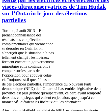
visées ultraconservatrices de Tim Hudak
sur l’Ontario le jour des élections
partielles
Toronto, 2
août
2013 – En
prenant
connaissance
des
résultats
des
cinq
élections
complémentaires
qui
viennent
de
se
dérouler
en Ontario, on
s’aperçoit
que
la situation
n’a
pas
tellement
changé
: les
libéraux
forment
encore un
gouvernement
minoritaire
et
ils
continueront
à
compter
sur
les
partis
de
l’opposition
pour
appuyer
celui-
ci
.
Toujours
est-il
que
,
à
l’issue
de
ces
élections
partielles
,
l’importance
du Nouveau
Parti
démocratique
(
NPD
) de
l’Ontario
à
l’assemblée
législative
de la
province
est
plus
grande
qu’auparavant
,
ce
parti
ayant
remporté
deux
des
cinq
sièges
qui
étaient
en
jeu
alors
que
,
jusqu’à
ce
moment-là
,
c’étaient
les
libéraux
qui les
détenaient
.
Ainsi
, Percy Hatfield,
candidat
du
NPD
,
est
devenu
le
député