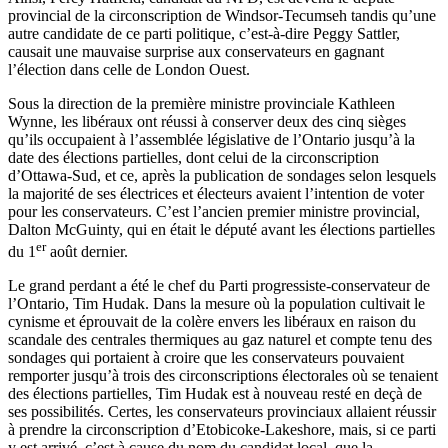
provincial de la
circonscription
de Windsor-Tecumseh
tandis
qu’une
autre
candidate de
ce
parti
politique
,
c’est-à-dire
Peggy
Sattler
,
causait
une
mauvaise
surprise aux
conservateurs
en
gagnant
l’élection
dans
celle
de London
Ouest
.
Sous
la direction de la
première
ministre
provinciale
Kathleen
Wynne
, les
libéraux
ont
réussi
à
conserver
deux
des
cinq
sièges
qu’ils
occupaient
à
l’assemblée
législative
de
l’Ontario
jusqu’à
la
date des
élections
partielles
,
dont
celui
de la
circonscription
d’Ottawa-Sud
, et
ce
,
après
la publication de
sondages
selon
lesquels
la
majorité
de
ses
électrices
et
électeurs
avaient
l’intention
de voter
pour les
conservateurs
.
C’est
l’ancien
premier
ministre
provincial,
Dalton
McGuinty
, qui en
était
le
député
avant les
élections
partielles
er
du
1
août
dernier.
Le grand
perdant
a
été
le chef du
Parti
progressiste-conservateur
de
l’Ontario
, Tim
Hudak
.
Dans
la
mesure
où
la population
cultivait
le
cynisme
et
éprouvait
de la
colère
envers
les
libéraux
en raison du
scandale
des
centrales
thermiques
au
gaz
naturel
et
compte
tenu
des
sondages
qui
portaient
à
croire
que
les
conservateurs
pouvaient
remporter
jusqu’à
trois
des
circonscriptions
électorales
où
se
tenaient
des
élections
partielles
, Tim
Hudak
est
à
nouveau
resté
en
deçà
de
ses
possibilités
.
Certes
, les
conservateurs
provinciaux
allaient
réussir
à
prendre
la
circonscription
d’Etobicoke-Lakeshore
,
mais
,
si
ce
parti
y
est
arrivé
,
c’est
à
cause du nom du
candidat
local,
que
la