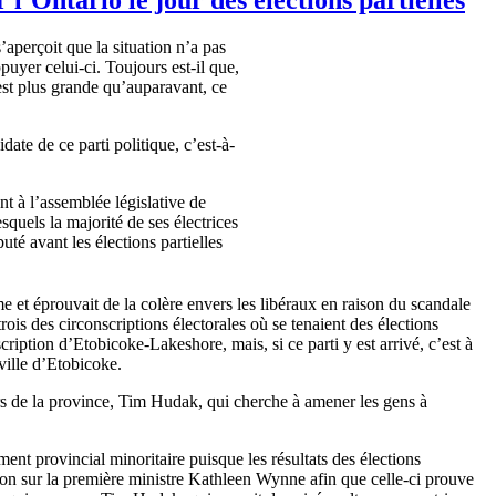
s’aperçoit
que
la situation
n’a
pas
ppuyer
celui-ci
.
Toujours
est-il
que
,
est
plus
grande
qu’auparavant
,
ce
idate de
ce
parti
politique
,
c’est-à-
nt
à
l’assemblée
législative
de
esquels
la
majorité
de
ses
électrices
puté
avant les
élections
partielles
me
et
éprouvait
de la
colère
envers
les
libéraux
en raison du
scandale
trois
des
circonscriptions
électorales
où
se
tenaient
des
élections
cription
d’Etobicoke-Lakeshore
,
mais
,
si
ce
parti
y
est
arrivé
,
c’est
à
ville
d’Etobicoke
.
s
de la province, Tim
Hudak
, qui
cherche
à
amener
les
gens
à
ment
provincial
minoritaire
puisque
les
résultats
des
élections
ion
sur
la
première
ministre
Kathleen
Wynne
afin
que
celle-ci
prouve