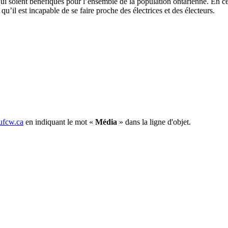
ui
soient
bénéfiques
pour
l’ensemble
de la population
ontarienne
. En
c
,
qu’il
est
incapable de se faire
proche
des
électrices
et des
électeurs
.
fcw.ca
en indiquant le mot «
Média
» dans la ligne d'objet.