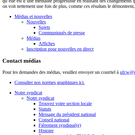
qu’elle
est
d’une
mentalité
progressiste
en
réalisant
des
changements
q
on
voit
nettement
une
fois
de plus,
comme
ces
résultats
le
démontrent
Médias et nouvelles
Nouvelles
Sujets
Communiqués de presse
Médias
Affiches
Inscription pour nouvelles en direct
Contact médias
Pour les demandes des médias, veuillez envoyer un courriel à
ufcw@u
Consulter nos normes graphiques ici.
Notre syndicat
Notre syndicat
Trouvez votre section locale
Statuts
Message du président national
Conseil national
Fièrement syndiqué(e)
Histoire