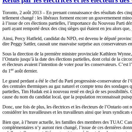
Toronto, 2
août
2013 – En
prenant
connaissance
des
résultats
des
cin
tellement
changé
: les
libéraux
forment
encore un
gouvernement
minor
à
l’issue
de
ces
élections
partielles
,
l’importance
du Nouveau
Parti
dé
parti
ayant
remporté
deux
des
cinq
sièges
qui
étaient
en
jeu
alors
que
,
Ainsi
, Percy Hatfield,
candidat
du
NPD
,
est
devenu
le
député
provinci
dire
Peggy
Sattler
,
causait
une
mauvaise
surprise aux
conservateurs
e
Sous
la direction de la
première
ministre
provinciale
Kathleen
Wynne
l’Ontario
jusqu’à
la date des
élections
partielles
,
dont
celui
de la
circo
et
électeurs
avaient
l’intention
de voter pour les
conservateurs
.
C’est
l
er
du
1
août
dernier.
Le grand
perdant
a
été
le chef du
Parti
progressiste-conservateur
de
l’
des
centrales
thermiques
au
gaz
naturel
et
compte
tenu
des
sondages
q
partielles
, Tim
Hudak
est
à
nouveau
resté
en
deçà
de
ses
possibilités
.
cause du nom du
candidat
local,
que
la population
reconnaissait
puisq
Donc
,
une
fois
de plus, les
électrices
et les
électeurs
de
l’Ontario
ont
r
considérer
les
travailleuses
et les
travailleurs
ainsi
que
leurs
syndicats
Bien
que
,
à
l’heure
actuelle
, les
familles
des
membres
des
TUAC
Can
complémentaires
n’y
auront
rien
changé
,
l’issue
de
ces
dernières
donn