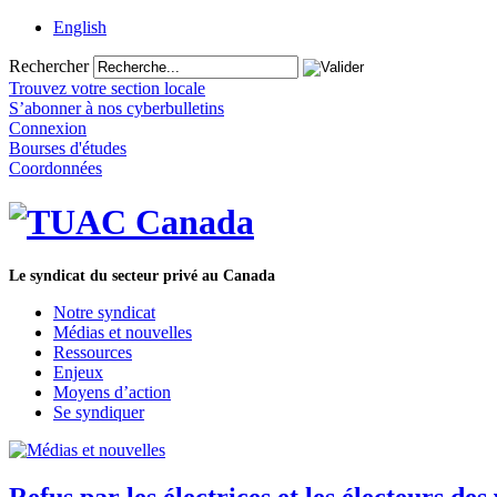
English
Rechercher
Trouvez votre section locale
S’abonner à nos cyberbulletins
Connexion
Bourses d'études
Coordonnées
Le syndicat du secteur privé au Canada
Notre syndicat
Médias et nouvelles
Ressources
Enjeux
Moyens d’action
Se syndiquer
Refus par les électrices et les électeurs de