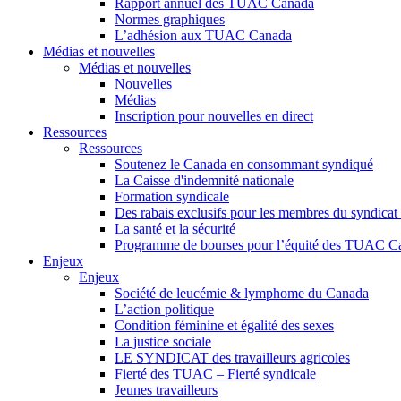
Rapport annuel des TUAC Canada
Normes graphiques
L’adhésion aux TUAC Canada
Médias et nouvelles
Médias et nouvelles
Nouvelles
Médias
Inscription pour nouvelles en direct
Ressources
Ressources
Soutenez le Canada en consommant syndiqué
La Caisse d'indemnité nationale
Formation syndicale
Des rabais exclusifs pour les membres du syndicat e
La santé et la sécurité
Programme de bourses pour l’équité des TUAC C
Enjeux
Enjeux
Société de leucémie & lymphome du Canada
L’action politique
Condition féminine et égalité des sexes
La justice sociale
LE SYNDICAT des travailleurs agricoles
Fierté des TUAC – Fierté syndicale
Jeunes travailleurs