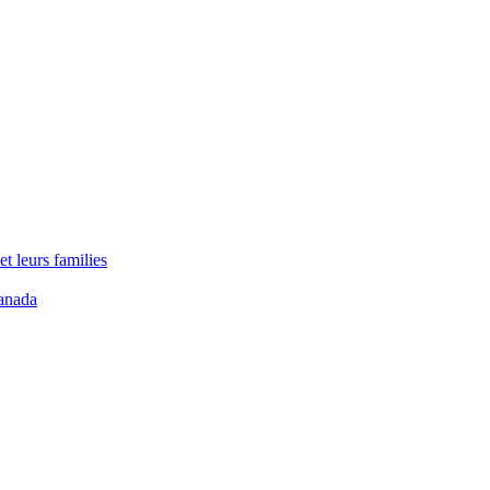
t leurs families
anada