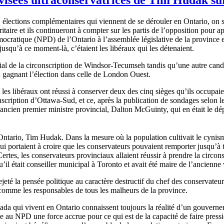
q
élections
complémentaires
qui
viennent
de se
dérouler
en Ontario, on
itaire
et
ils
continueront
à
compter
sur
les
partis
de
l’opposition
pour
a
mocratique
(
NPD
) de
l’Ontario
à
l’assemblée
législative
de la province
jusqu’à
ce
moment-là
,
c’étaient
les
libéraux
qui les
détenaient
.
al de la
circonscription
de Windsor-Tecumseh
tandis
qu’une
autre
cand
n
gagnant
l’élection
dans
celle
de London
Ouest
.
, les
libéraux
ont
réussi
à
conserver
deux
des
cinq
sièges
qu’ils
occupaie
nscription
d’Ottawa-Sud
, et
ce
,
après
la publication de
sondages
selon
l
’ancien
premier
ministre
provincial, Dalton
McGuinty
, qui en
était
le
dé
Ontario
, Tim
Hudak
.
Dans
la
mesure
où
la population
cultivait
le
cynis
ui
portaient
à
croire
que
les
conservateurs
pouvaient
remporter
jusqu’à
Certes
, les
conservateurs
provinciaux
allaient
réussir
à
prendre
la
circons
u’il
était
conseiller
municipal
à
Toronto et
avait
été
maire
de
l’ancienne
ejeté
la
pensée
politique
au
caractère
destructif
du chef des
conservateur
comme
les
responsables
de
tous
les
malheurs
de la province.
ada qui
vivent
en Ontario
connaissent
toujours
la
réalité
d’un
gouverne
e
au
NPD
une
force accrue pour
ce
qui
est
de la
capacité
de faire
press