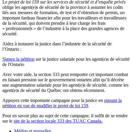
Le
projet
de
loi
159
sur
les services de
sécurité
et
d’enquête
privés
oblige les agent(e)s de
sécurité
de la province
à
assumer
les
coûts
liés
aux
mesures
de formation, de test et
d’obtention
de
permis
, un
important
fardeau
financier
afin
pour les
travailleurs
et
travailleuses
de la
sécurité
, qui
doivent
prendre
à
leur
charge les
frais
«
professionnels
» de
l’industrie
à
la place des
grandes
agences
de
sécurité
.
Aidez
à
instaurer la justice dans
l’industrie
de la
sécurité
de
l’Ontario
:
Signez la
pétition
sur
la justice salariale pour les agent(e)s de
sécurité
de l'Ontario
Avec votre aide, la section 333 peut remporter cet important combat
en faisant pression sur le gouvernement ontarien afin qu’il décrète
une augmentation salariale pour les agent(e)s de sécurité, comme les
agent(e)s de sécurité du Québec ont obtenu récemment.
Appuyez cette importante campagne pour la justice en
signant la
pétition en vue de modifier le projet de loi 159
.
Pour en savoir plus au sujet de cette campagne, il suffit de se rendre
sur le
site de la section locale 333 des TUAC Canada.
Médias et nouvelles