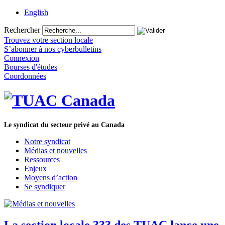
English
Rechercher
Trouvez votre section locale
S’abonner à nos cyberbulletins
Connexion
Bourses d'études
Coordonnées
Le syndicat du secteur privé au Canada
Notre syndicat
Médias et nouvelles
Ressources
Enjeux
Moyens d’action
Se syndiquer
La section locale 333 des TUAC lance une