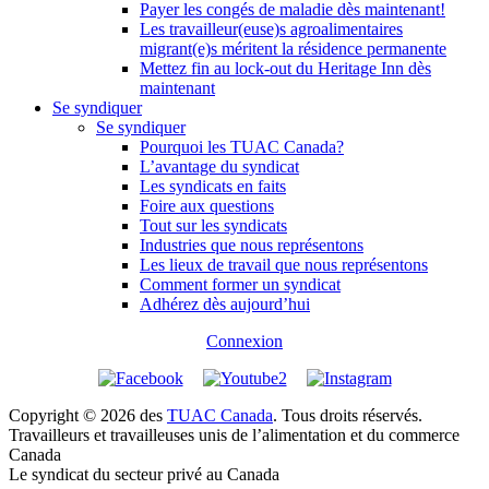
Payer les congés de maladie dès maintenant!
Les travailleur(euse)s agroalimentaires
migrant(e)s méritent la résidence permanente
Mettez fin au lock-out du Heritage Inn dès
maintenant
Se syndiquer
Se syndiquer
Pourquoi les TUAC Canada?
L’avantage du syndicat
Les syndicats en faits
Foire aux questions
Tout sur les syndicats
Industries que nous représentons
Les lieux de travail que nous représentons
Comment former un syndicat
Adhérez dès aujourd’hui
Connexion
Copyright © 2026 des
TUAC Canada
. Tous droits réservés.
Travailleurs et travailleuses unis de l’alimentation et du commerce
Canada
Le syndicat du secteur privé au Canada