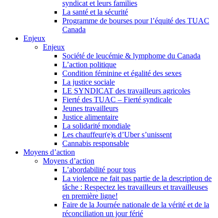
syndicat et leurs families
La santé et la sécurité
Programme de bourses pour l’équité des TUAC
Canada
Enjeux
Enjeux
Société de leucémie & lymphome du Canada
L’action politique
Condition féminine et égalité des sexes
La justice sociale
LE SYNDICAT des travailleurs agricoles
Fierté des TUAC – Fierté syndicale
Jeunes travailleurs
Justice alimentaire
La solidarité mondiale
Les chauffeur(e)s d’Uber s’unissent
Cannabis responsable
Moyens d’action
Moyens d’action
L’abordabilité pour tous
La violence ne fait pas partie de la description de
tâche : Respectez les travailleurs et travailleuses
en première ligne!
Faire de la Journée nationale de la vérité et de la
réconciliation un jour férié