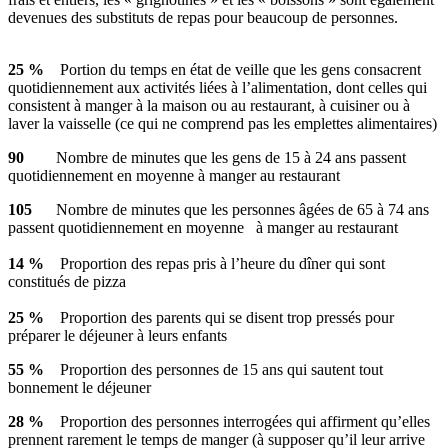
devenues
des
substituts
de
repas
pour
beaucoup
de
personnes
.
25 %
Portion du temps en
état
de
veille
que
les
gens
consacrent
quotidiennement
aux
activités
liées
à
l’alimentation
,
dont
celles
qui
consistent
à
manger
à
la
maison
ou
au restaurant,
à
cuisiner
ou
à
laver
la
vaisselle
(
ce
qui ne
comprend
pas les
emplettes
alimentaires
)
90
Nombre
de minutes
que
les
gens
de 15
à
24
ans
passent
quotidiennement
en
moyenne
à
manger au restaurant
105
Nombre
de minutes
que
les
personnes
âgées
de 65
à
74
ans
passent
quotidiennement
en
moyenne
à
manger au restaurant
14 %
Proportion des
repas
pris
à
l’heure
du
dîner
qui
sont
constitués
de pizza
25 %
Proportion des parents qui se
disent
trop
pressés
pour
préparer
le
déjeuner
à
leurs
enfants
55 %
Proportion des
personnes
de 15
ans
qui
sautent
tout
bonnement
le
déjeuner
28 %
Proportion des
personnes
interrogées
qui
affirment
qu’elles
prennent
rarement
le temps de manger (
à
supposer
qu’il
leur
arrive