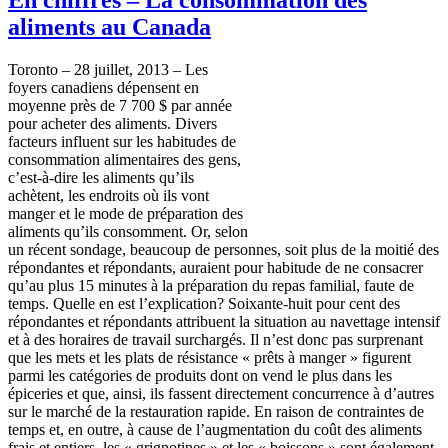
aliments au Canada
Toronto – 28
juillet
, 2013 – Les
foyers
canadiens
dépensent
en
moyenne
près
de 7 700 $ par
année
pour
acheter
des aliments. Divers
facteurs
influent
sur
les habitudes de
consommation
alimentaires
des
gens
,
c’est-à-dire
les aliments
qu’ils
achètent
, les
endroits
où
ils
vont
manger et le mode de
préparation
des
aliments
qu’ils
consomment
. Or,
selon
un
récent
sondage
,
beaucoup
de
personnes
,
soit
plus de la
moitié
des
répondantes
et
répondants
,
auraient
pour habitude de ne
consacrer
qu’au
plus 15 minutes
à
la
préparation
du
repas
familial,
faute
de
temps.
Quelle
en
est
l’explication
?
Soixante-huit
pour cent des
répondantes
et
répondants
attribuent
la situation au
navettage
intensif
et
à
des
horaires
de travail
surchargés
. Il
n’est
donc
pas
surprenant
que
les
mets
et les plats de
résistance
«
prêts
à
manger »
figurent
parmi
les
catégories
de
produits
dont
on vend le plus
dans
les
épiceries
et
que
,
ainsi
,
ils
fassent
directement
concurrence
à
d’autres
sur
le
marché
de la
restauration
rapide
. En raison de
contraintes
de
temps et, en
outre
,
à
cause de
l’augmentation
du
coût
des aliments
frais
et
entiers
, les «
grignotines
» et les «
boissons
»
sont
également