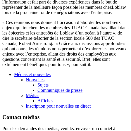
l’information
et fait part de
diverses
expériences
dans
le but de
représenter
de la
meilleure
façon
possible les
membres
chezLoblaw
lors
de la
prochaine
ronde
de
négociations
avec
l’entreprise
.
«
Ces
réunions
nous
donnent
l’occasion
d’aborder
les
nombreux
enjeux
qui
touchent
les
membres
des
TUAC
Canada
travaillant
dans
les
épiceries
et les
entrepôts
de
Loblaw
d’un
océan
à
l’autre
», de
dire le
secrétaire-trésorier
de la section locale 500 des
TUAC
Canada, Robert Armstrong. «
Grâce
aux discussions
approfondies
qui
ont
cours
, les
réunions
nous
permettent
d’explorer
les nouveaux
enjeux
avec
l’entreprise
,
allant
des
droits
des
employé
(e)s aux
questions
concernant
la
santé
et la
sécurité
.
Bref
,
elles
sont
extrêmement
bénéfiques
pour
tous
»,
poursuit-il
.
Médias et nouvelles
Nouvelles
Sujets
Communiqués de presse
Médias
Affiches
Inscription pour nouvelles en direct
Contact médias
Pour les demandes des médias, veuillez envoyer un courriel à