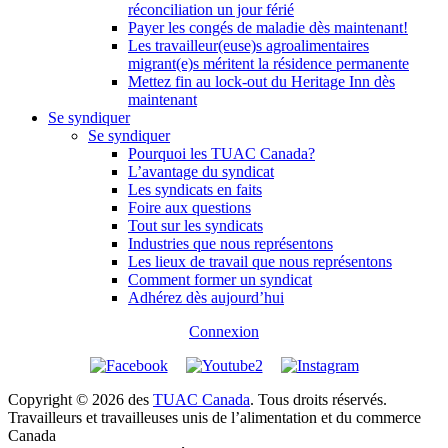
réconciliation un jour férié
Payer les congés de maladie dès maintenant!
Les travailleur(euse)s agroalimentaires
migrant(e)s méritent la résidence permanente
Mettez fin au lock-out du Heritage Inn dès
maintenant
Se syndiquer
Se syndiquer
Pourquoi les TUAC Canada?
L’avantage du syndicat
Les syndicats en faits
Foire aux questions
Tout sur les syndicats
Industries que nous représentons
Les lieux de travail que nous représentons
Comment former un syndicat
Adhérez dès aujourd’hui
Connexion
Copyright © 2026 des
TUAC Canada
. Tous droits réservés.
Travailleurs et travailleuses unis de l’alimentation et du commerce
Canada