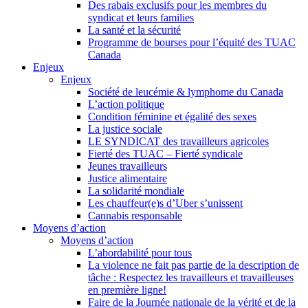
Des rabais exclusifs pour les membres du
syndicat et leurs families
La santé et la sécurité
Programme de bourses pour l’équité des TUAC
Canada
Enjeux
Enjeux
Société de leucémie & lymphome du Canada
L’action politique
Condition féminine et égalité des sexes
La justice sociale
LE SYNDICAT des travailleurs agricoles
Fierté des TUAC – Fierté syndicale
Jeunes travailleurs
Justice alimentaire
La solidarité mondiale
Les chauffeur(e)s d’Uber s’unissent
Cannabis responsable
Moyens d’action
Moyens d’action
L’abordabilité pour tous
La violence ne fait pas partie de la description de
tâche : Respectez les travailleurs et travailleuses
en première ligne!
Faire de la Journée nationale de la vérité et de la