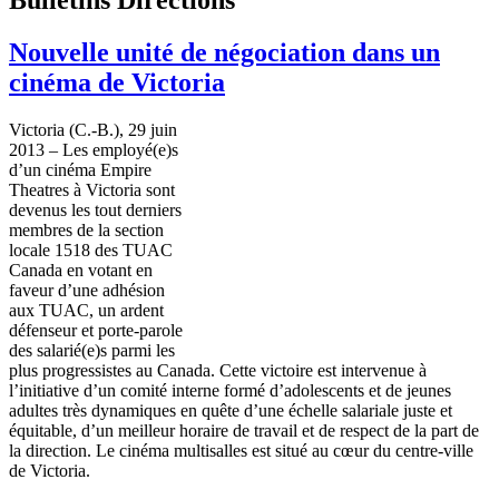
Nouvelle unité de négociation dans un
cinéma de Victoria
Victoria (C.-B.), 29
juin
2013 – Les
employé
(e)s
d’un
cinéma
Empire
Theatres
à
Victoria
sont
devenus
les tout
derniers
membres
de la section
locale 1518 des
TUAC
Canada en
votant
en
faveur
d’une
adhésion
aux
TUAC
, un ardent
défenseur
et
porte-parole
des
salarié
(e)s
parmi
les
plus
progressistes
au Canada.
Cette
victoire
est
intervenue
à
l’initiative
d’un
comité
interne
formé
d’adolescents
et de
jeunes
adultes
très
dynamiques
en
quête
d’une
échelle
salariale
juste
et
équitable
,
d’un
meilleur
horaire
de travail et de respect de la part de
la direction. Le
cinéma
multisalles
est
situé
au
cœur
du
centre-ville
de Victoria.