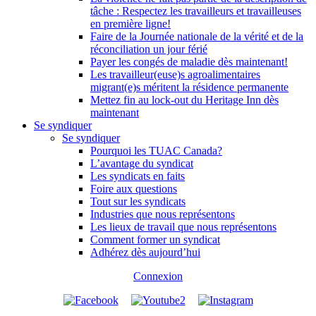
tâche : Respectez les travailleurs et travailleuses
en première ligne!
Faire de la Journée nationale de la vérité et de la
réconciliation un jour férié
Payer les congés de maladie dès maintenant!
Les travailleur(euse)s agroalimentaires
migrant(e)s méritent la résidence permanente
Mettez fin au lock-out du Heritage Inn dès
maintenant
Se syndiquer
Se syndiquer
Pourquoi les TUAC Canada?
L’avantage du syndicat
Les syndicats en faits
Foire aux questions
Tout sur les syndicats
Industries que nous représentons
Les lieux de travail que nous représentons
Comment former un syndicat
Adhérez dès aujourd’hui
Connexion