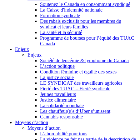
Soutenez le Canada en consommant syndiqué
La Caisse d'indemnité nationale
Formation syndicale
Des rabais exclusifs pour les membres du
syndicat et leurs families
La santé et la sécurité
Programme de bourses pour l’équité des TUAC
Canada
Enjeux
Enjeux
Société de leucémie & lymphome du Canada
L’action politique
Condition féminine et égalité des sexes
La justice sociale
LE SYNDICAT des travailleurs agricoles
Fierté des TUAC – Fierté syndicale
Jeunes travailleurs
Justice alimentaire
La solidarité mondiale
Les chauffeur(e)s d’Uber s’unissent
Cannabis responsable
Moyens d’action
Moyens d’action
L’abordabilité pour tous
La violence ne fait pas partie de la description de