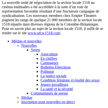
La nouvelle
unité
de
négociation
de la section locale 1518 au
cinéma
multisalles
a
été
accréditée
à
la suite
d’un
vote de
représentation
favorable
résultant
d’une
fructueuse
campagne
de
syndicalisation
. Les nouveaux
membres
chez
Empire
Theatres
joignent
les
rangs
de
quelque
21 000
membres
de la section locale
1518
répartis
dans
diverses
régions
de la
Colombie-Britannique
.
Pour en savoir plus au
sujet
de la section locale 1518,
il
suffit
de se
rendre
sur
le site
www.ufcw1518.com
.
Médias et nouvelles
Nouvelles
Sujets
Agriculture
En chiffres
Campagnes
Bulletins Directions
Politique
La justice sociale
Condition féminine et égalité des sexes
Jeunes travailleurs
La santé et la sécurité
Communiqués de presse
Médias
Inscription pour nouvelles en direct