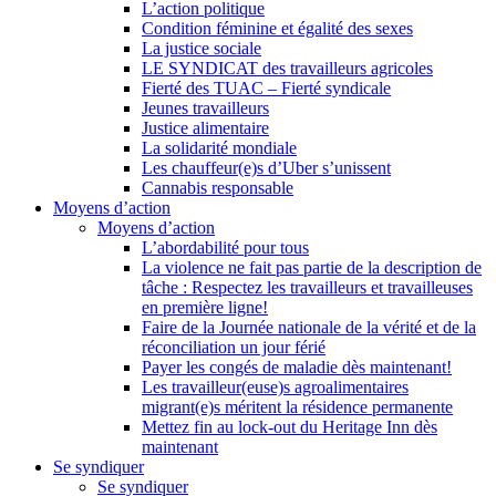
L’action politique
Condition féminine et égalité des sexes
La justice sociale
LE SYNDICAT des travailleurs agricoles
Fierté des TUAC – Fierté syndicale
Jeunes travailleurs
Justice alimentaire
La solidarité mondiale
Les chauffeur(e)s d’Uber s’unissent
Cannabis responsable
Moyens d’action
Moyens d’action
L’abordabilité pour tous
La violence ne fait pas partie de la description de
tâche : Respectez les travailleurs et travailleuses
en première ligne!
Faire de la Journée nationale de la vérité et de la
réconciliation un jour férié
Payer les congés de maladie dès maintenant!
Les travailleur(euse)s agroalimentaires
migrant(e)s méritent la résidence permanente
Mettez fin au lock-out du Heritage Inn dès
maintenant
Se syndiquer
Se syndiquer