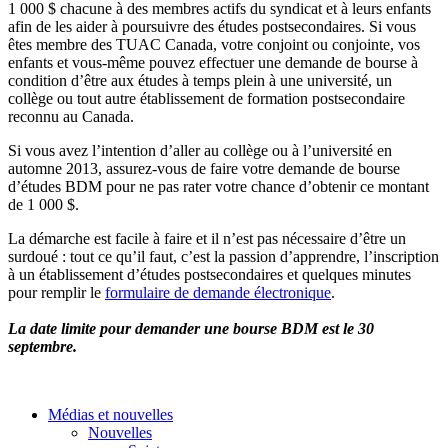
1 000 $
chacune
à
des
membres
actifs
du
syndicat
et
à
leurs
enfants
afin
de les
aider
à
poursuivre
des
études
postsecondaires
. Si
vous
êtes
membre
des
TUAC
Canada,
votre
conjoint
ou
conjointe
,
vos
enfants
et
vous-même
pouvez
effectuer
une
demande
de bourse
à
condition
d’être
aux
études
à
temps
plein
à
une
université
, un
collège
ou
tout
autre
établissement
de formation
postsecondaire
reconnu
au Canada.
Si
vous
avez
l’intention
d’aller
au
collège
ou
à
l’université
en
automne
2013,
assurez-vous
de faire
votre
demande
de bourse
d’études
BDM
pour ne pas rater
votre
chance
d’obtenir
ce
montant
de 1 000 $.
La
démarche
est
facile
à
faire et
il
n’est
pas
nécessaire
d’être
un
surdoué
: tout
ce
qu’il
faut
,
c’est
la passion
d’apprendre
,
l’inscription
à
un
établissement
d’études
postsecondaires
et
quelques
minutes
pour
remplir
le
formulaire
de
demande
électronique
.
La date
limite
pour demander
une
bourse
BDM
est
le 30
septembre
.
Médias et nouvelles
Nouvelles