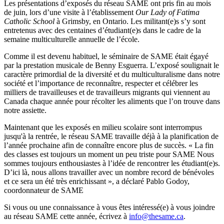
Les
présentations
d’exposés
du
réseau
SAME
ont
pris
fin au
mois
de
juin
,
lors
d’une
visite
à
l’établissement
Our Lady of Fatima
Catholic School
à
Grimsby
, en Ontario. Les militant(e)s
s’y
sont
entretenus
avec
des
centaines
d’étudiant
(e)s
dans
le cadre de la
semaine
multiculturelle
annuelle
de
l’école
.
Comme
il
est
devenu
habituel
, le
séminaire
de SAME
était
égayé
par la
prestation
musicale de Benny
Esguerra
.
L’exposé
soulignait
le
caractère
primordial de la
diversité
et du
multiculturalisme
dans
notre
société
et
l’importance
de
reconnaître
, respecter et
célébrer
les
milliers
de
travailleuses
et de
travailleurs
migrants qui
viennent
au
Canada
chaque
année
pour
récolter
les aliments
que
l’on
trouve
dans
notre
assiette
.
Maintenant
que
les
exposés
en milieu
scolaire
sont
interrompus
jusqu'à
la
rentrée
, le
réseau
SAME
travaille
déjà
à
la
planification
de
l’année
prochaine
afin
de
connaître
encore plus de
succès
. « La fin
des classes
est
toujours
un moment un
peu
triste
pour SAME
Nous
sommes
toujours
enthousiastes
à
l’idée
de
rencontrer
les
étudiant
(e)s.
D’ici
là
,
nous
allons
travailler
avec
un
nombre
record de
bénévoles
et
ce
sera un
été
très
enrichissant
», a
déclaré
Pablo
Godoy
,
coordonnateur
de SAME
Si
vous
ou
une
connaissance
à
vous
êtes
intéressé
(e)
à
vous
joindre
au
réseau
SAME
cette
année
,
écrivez
à
info@thesame.ca
.