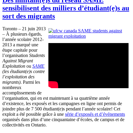
sensibilisent des milliers d’étudiant(e)s au
sort des migrants
Toronto – 21
juin
2013
–
À
plusieurs
égards
,
l’année
scolaire
2012-
2013 a
marqué
une
étape
capitale
pour
l’organisation
Students
Against Migrant
Exploitation
ou
SAME
(les
étudiant
(e)s
contre
l’exploitation
des
migrants)
.
Parmi
les
nombreux
accomplissements
de
l’organisation
, qui en
est
maintenant
à
sa
quatrième
année
d’existence
, les
exposés
et les
campagnes
en
ligne
ont
permis
de
joindre
plus de 7 500
étudiant
(e)s pendant
l’année
scolaire
!
Cet
exploit a
été
possible
grâce
à
une
série
d’exposés
et
d’événements
organisés
dans
plus
d’une
cinquantaine
d’écoles
, de campus et de
collectivités
en Ontario.