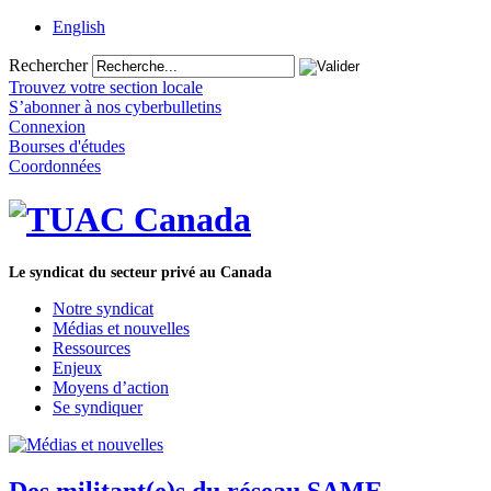
English
Rechercher
Trouvez votre section locale
S’abonner à nos cyberbulletins
Connexion
Bourses d'études
Coordonnées
Le syndicat du secteur privé au Canada
Notre syndicat
Médias et nouvelles
Ressources
Enjeux
Moyens d’action
Se syndiquer
Des militant(e)s du réseau SAME