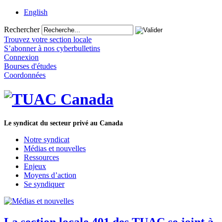
English
Rechercher
Trouvez votre section locale
S’abonner à nos cyberbulletins
Connexion
Bourses d'études
Coordonnées
Le syndicat du secteur privé au Canada
Notre syndicat
Médias et nouvelles
Ressources
Enjeux
Moyens d’action
Se syndiquer
La section locale 401 des TUAC se joint à