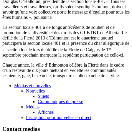
Douglas
O’Halloran
,
président
de la section locale 401. «
Tous
les
travailleurs
et
travailleuses
,
qu’ils
soient
syndiqués
ou
non,
doivent
savoir
qu’une
voix
collective
porte
le message
d’égalité
pour
tous
les
êtres
humains
»,
poursuit-il
.
La section locale 401 a de longs
antécédents
de
soutien
et de
promotion de la
diversité
et des
droits
des
GLBTBT
en Alberta. Le
défilé
de la
Fierté
2013
d’Edmonton
est
le
quatrième
auquel
participera
la section locale 401 et la
présence
du char
allégorique
de
er
la section locale
lors
du
défilé
de la
Fierté
de Calgary le
1
septembre
prochain
marquera
la
septième
participation de
celle-ci
.
Chaque
année
, la
ville
d’Edmonton
célèbre
la
Fierté
dans
le cadre
d’un
festival de
dix
jours
mettant
en
vedette
les
communautés
lesbienne
,
gaie
,
bisexuelle
,
transgenre
et
allosexuelle
de la
ville
.
Médias et nouvelles
Nouvelles
Sujets
Communiqués de presse
Médias
Affiches
Inscription pour nouvelles en direct
Contact médias