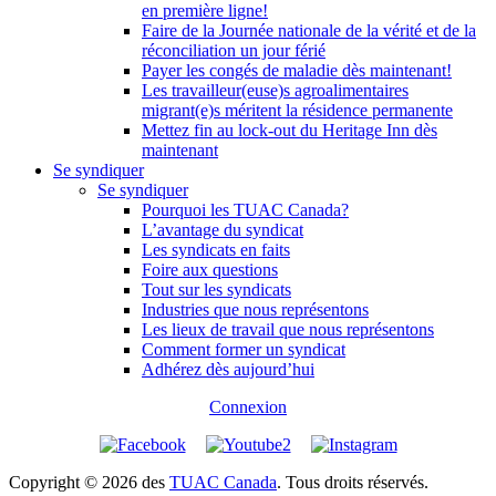
en première ligne!
Faire de la Journée nationale de la vérité et de la
réconciliation un jour férié
Payer les congés de maladie dès maintenant!
Les travailleur(euse)s agroalimentaires
migrant(e)s méritent la résidence permanente
Mettez fin au lock-out du Heritage Inn dès
maintenant
Se syndiquer
Se syndiquer
Pourquoi les TUAC Canada?
L’avantage du syndicat
Les syndicats en faits
Foire aux questions
Tout sur les syndicats
Industries que nous représentons
Les lieux de travail que nous représentons
Comment former un syndicat
Adhérez dès aujourd’hui
Connexion
Copyright © 2026 des
TUAC Canada
. Tous droits réservés.