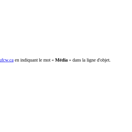
fcw.ca
en indiquant le mot «
Média
» dans la ligne d'objet.