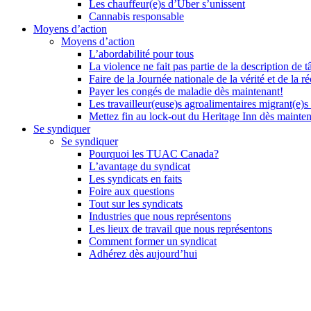
Les chauffeur(e)s d’Uber s’unissent
Cannabis responsable
Moyens d’action
Moyens d’action
L’abordabilité pour tous
La violence ne fait pas partie de la description de t
Faire de la Journée nationale de la vérité et de la ré
Payer les congés de maladie dès maintenant!
Les travailleur(euse)s agroalimentaires migrant(e)s
Mettez fin au lock-out du Heritage Inn dès mainte
Se syndiquer
Se syndiquer
Pourquoi les TUAC Canada?
L’avantage du syndicat
Les syndicats en faits
Foire aux questions
Tout sur les syndicats
Industries que nous représentons
Les lieux de travail que nous représentons
Comment former un syndicat
Adhérez dès aujourd’hui