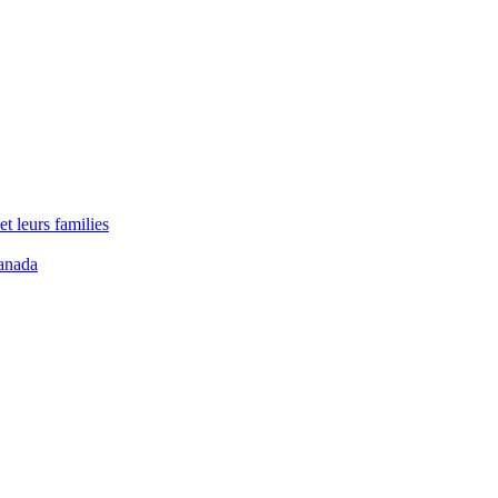
t leurs families
anada