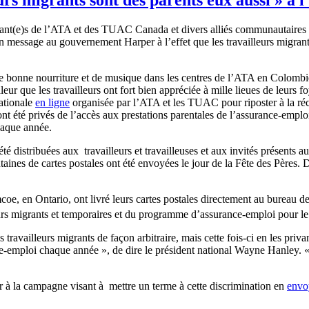
litant(e)s de l’ATA et des TUAC Canada et divers alliés communautaires
un message au gouvernement Harper à l’effet que les travailleurs migran
d de bonne nourriture et de musique dans les centres de l’ATA en Colomb
ur que les travailleurs ont fort bien appréciée à mille lieues de leurs foy
ationale
en ligne
organisée par l’ATA et les TUAC pour riposter à la ré
t été privés de l’accès aux prestations parentales de l’assurance-emploi 
chaque année.
té distribuées aux travailleurs et travailleuses et aux invités présents
taines de cartes postales ont été envoyées le jour de la Fête des Pères. De
coe, en Ontario, ont livré leurs cartes postales directement au bureau de
eurs migrants et temporaires et du programme d’assurance-emploi pour
ravailleurs migrants de façon arbitraire, mais cette fois-ci en les priv
-emploi chaque année », de dire le président national Wayne Hanley. « Ce
er à la campagne visant à mettre un terme à cette discrimination en
envo