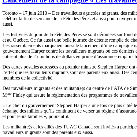
Toronto – 17 juin 2013 – Des travailleurs agricoles migrants, des mi
célébrer la fin de semaine de la Fête des Pères et aussi pour envoyer 
aussi.
Les festivités du jour de la Fête des Pères se sont déroulées sur fon
et au Québec. Ce fut aussi une belle journée de détente remplie de chale
Les rassemblements marquaient aussi le lancement d’une campagne n
gouvernement Harper contre les travailleurs migrants où ces derniers on
cotisent plus de 25 millions de dollars en prime d’assurance-emploi 
Des cartes postales adressées au premier ministre Stephen Harper ont é
l’effet que les travailleurs migrants sont des parents eux aussi. Des cen
membres de la collectivité.
Des travailleurs migrants et des militant(e)s du centre de l’ATA de Sim
me
M
Finley qui assure la réglementation des programmes de travaill
« Le chef du gouvernement Stephen Harper a une fois de plus ciblé les t
échange des millions qu’ils continuent de verser au régime d’assurance
et pour leurs familles », poursuit-il.
Les militant(e)s et les alliés des TUAC Canada sont invités à particip
travailleurs migrants sont des parents eux aussi.