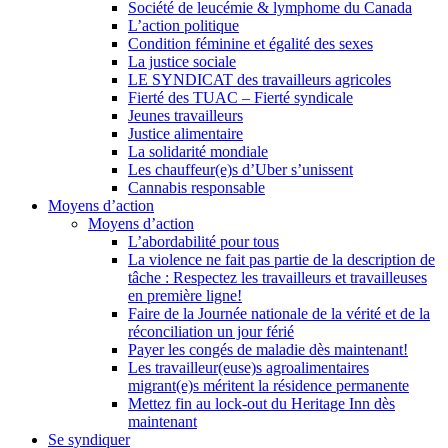
Société de leucémie & lymphome du Canada
L’action politique
Condition féminine et égalité des sexes
La justice sociale
LE SYNDICAT des travailleurs agricoles
Fierté des TUAC – Fierté syndicale
Jeunes travailleurs
Justice alimentaire
La solidarité mondiale
Les chauffeur(e)s d’Uber s’unissent
Cannabis responsable
Moyens d’action
Moyens d’action
L’abordabilité pour tous
La violence ne fait pas partie de la description de
tâche : Respectez les travailleurs et travailleuses
en première ligne!
Faire de la Journée nationale de la vérité et de la
réconciliation un jour férié
Payer les congés de maladie dès maintenant!
Les travailleur(euse)s agroalimentaires
migrant(e)s méritent la résidence permanente
Mettez fin au lock-out du Heritage Inn dès
maintenant
Se syndiquer