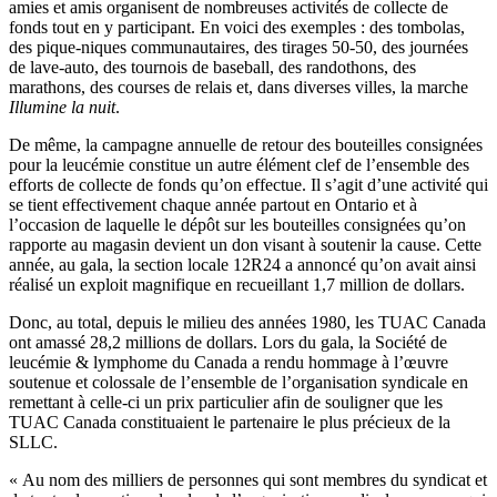
amies et amis organisent de nombreuses activités de collecte de
fonds tout en y participant. En voici des exemples : des tombolas,
des pique-niques communautaires, des tirages 50-50, des journées
de lave-auto, des tournois de baseball, des randothons, des
marathons, des courses de relais et, dans diverses villes, la marche
Illumine la nuit
.
De même, la campagne annuelle de retour des bouteilles consignées
pour la leucémie constitue un autre élément clef de l’ensemble des
efforts de collecte de fonds qu’on effectue. Il s’agit d’une activité qui
se tient effectivement chaque année partout en Ontario et à
l’occasion de laquelle le dépôt sur les bouteilles consignées qu’on
rapporte au magasin devient un don visant à soutenir la cause. Cette
année, au gala, la section locale 12R24 a annoncé qu’on avait ainsi
réalisé un exploit magnifique en recueillant 1,7 million de dollars.
Donc, au total, depuis le milieu des années 1980, les TUAC Canada
ont amassé 28,2 millions de dollars. Lors du gala, la Société de
leucémie & lymphome du Canada a rendu hommage à l’œuvre
soutenue et colossale de l’ensemble de l’organisation syndicale en
remettant à celle-ci un prix particulier afin de souligner que les
TUAC Canada constituaient le partenaire le plus précieux de la
SLLC.
« Au nom des milliers de personnes qui sont membres du syndicat et