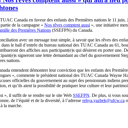
htones
TUAC
Canada en
faveur
des
enfants
des
Premières
nations le 11
juin
,
t
partie
de la
campagne
«
Nos
rêves
comptent
aussi
»,
une
initiative
men
amille
des
Premières
Nations
(
SSEFPN
) du Canada.
onciliation
avec
un message tout simple,
à
savoir
que
les
rêves
des
enfa
0
dans
le hall
d’entrée
du bureau national des
TUAC
Canada au 61, bou
stribueront
des
affiches
aux participant(e)s qui
désirent
en porter
une
. D
icipant(e)s
signeront
une
lettre
demandant
au chef du
gouvernement
Step
res
nations.
anada
entendent
démontrer
leur
conviction
que
les
enfants
des
Première
angues
»,
commente
le
président
national des
TUAC
Canada Wayne Ha
xcuses
officielles
du
gouvernement
au
sujet
des
pensionnats
indiens
pre
tion
, et
qu’ils
aient
la
possibilité
de
pratiquer
leur
culture et
leur
patrimo
si
»,
il
suffit
de se
rendre
sur
le site Web
SSEFPN
. De plus,
si
vous
sou
sonne
, de
l’équité
et de la
diversité
,
à
l’adresse
rehya.yazbek@ufcw.ca
o
à
la
marche
.