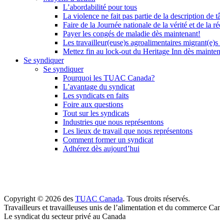
L’abordabilité pour tous
La violence ne fait pas partie de la description de t
Faire de la Journée nationale de la vérité et de la ré
Payer les congés de maladie dès maintenant!
Les travailleur(euse)s agroalimentaires migrant(e)s
Mettez fin au lock-out du Heritage Inn dès mainte
Se syndiquer
Se syndiquer
Pourquoi les TUAC Canada?
L’avantage du syndicat
Les syndicats en faits
Foire aux questions
Tout sur les syndicats
Industries que nous représentons
Les lieux de travail que nous représentons
Comment former un syndicat
Adhérez dès aujourd’hui
Copyright © 2026 des
TUAC Canada
. Tous droits réservés.
Travailleurs et travailleuses unis de l’alimentation et du commerce Ca
Le syndicat du secteur privé au Canada