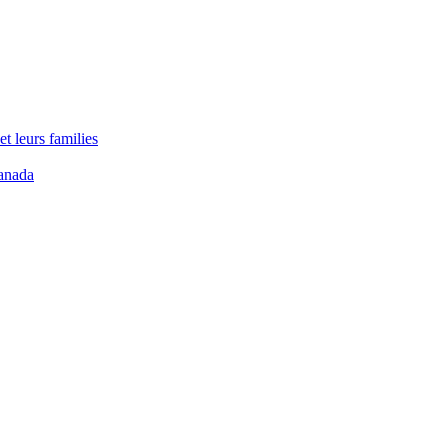
t leurs families
anada