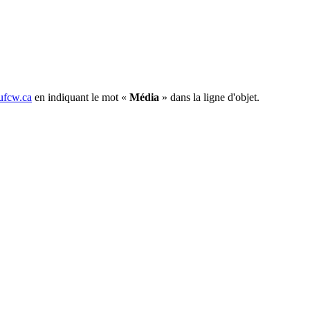
fcw.ca
en indiquant le mot «
Média
» dans la ligne d'objet.