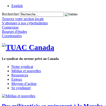
English
Rechercher
Trouvez votre section locale
S’abonner à nos cyberbulletins
Connexion
Bourses d'études
Coordonnées
Le syndicat du secteur privé au Canada
Notre syndicat
Médias et nouvelles
Ressources
Enjeux
Moyens d’action
Se syndiquer
Des militant(e)s se préparent à la Marche 