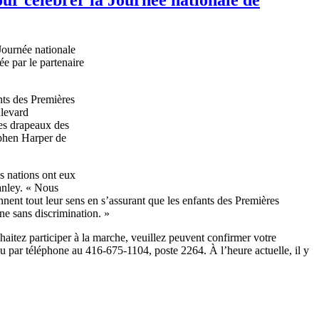
Journée
nationale
ée
par le
partenaire
nts
des
Premières
levard
es
drapeaux
des
hen Harper de
s
nations
ont
eux
nley. «
Nous
nnent
tout
leur
sens
en
s’assurant
que
les
enfants
des
Premières
ine
sans discrimination. »
haitez
participer
à
la
marche
,
veuillez
peuvent
confirmer
votre
u
par
téléphone
au 416-675-1104,
poste
2264.
À
l’heure
actuelle
,
il
y