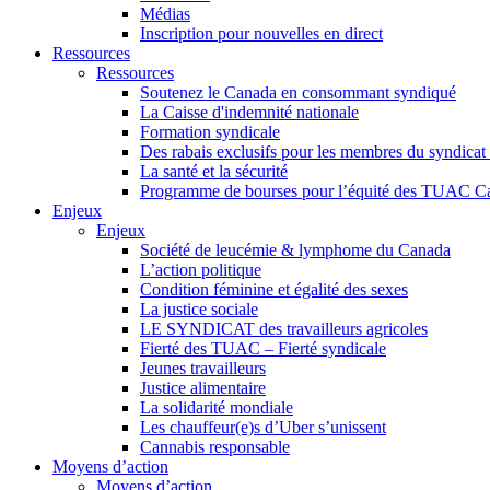
Médias
Inscription pour nouvelles en direct
Ressources
Ressources
Soutenez le Canada en consommant syndiqué
La Caisse d'indemnité nationale
Formation syndicale
Des rabais exclusifs pour les membres du syndicat e
La santé et la sécurité
Programme de bourses pour l’équité des TUAC C
Enjeux
Enjeux
Société de leucémie & lymphome du Canada
L’action politique
Condition féminine et égalité des sexes
La justice sociale
LE SYNDICAT des travailleurs agricoles
Fierté des TUAC – Fierté syndicale
Jeunes travailleurs
Justice alimentaire
La solidarité mondiale
Les chauffeur(e)s d’Uber s’unissent
Cannabis responsable
Moyens d’action
Moyens d’action