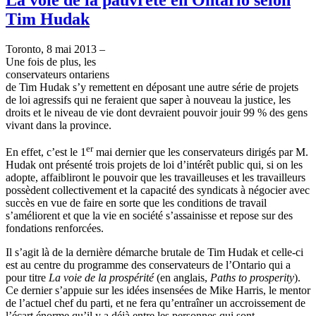
Tim Hudak
Toronto, 8 mai 2013 –
Une fois de plus, les
conservateurs ontariens
de Tim Hudak s’y remettent en déposant une autre série de projets
de loi agressifs qui ne feraient que saper à nouveau la justice, les
droits et le niveau de vie dont devraient pouvoir jouir 99 % des gens
vivant dans la province.
er
En effet, c’est le 1
mai dernier que les conservateurs dirigés par M.
Hudak ont présenté trois projets de loi d’intérêt public qui, si on les
adopte, affaibliront le pouvoir que les travailleuses et les travailleurs
possèdent collectivement et la capacité des syndicats à négocier avec
succès en vue de faire en sorte que les conditions de travail
s’améliorent et que la vie en société s’assainisse et repose sur des
fondations renforcées.
Il s’agit là de la dernière démarche brutale de Tim Hudak et celle-ci
est au centre du programme des conservateurs de l’Ontario qui a
pour titre
La voie de la prospérité
(en anglais,
Paths to prosperity
).
Ce dernier s’appuie sur les idées insensées de Mike Harris, le mentor
de l’actuel chef du parti, et ne fera qu’entraîner un accroissement de
l’écart énorme qu’il y a déjà entre les personnes qui sont