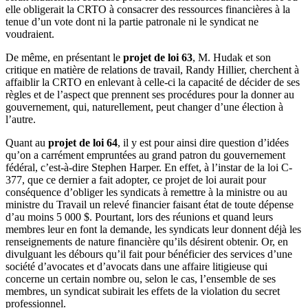
elle obligerait la CRTO à consacrer des ressources financières à la
tenue d’un vote dont ni la partie patronale ni le syndicat ne
voudraient.
De même, en présentant le
projet de loi 63
, M. Hudak et son
critique en matière de relations de travail, Randy Hillier, cherchent à
affaiblir la CRTO en enlevant à celle-ci la capacité de décider de ses
règles et de l’aspect que prennent ses procédures pour la donner au
gouvernement, qui, naturellement, peut changer d’une élection à
l’autre.
Quant au
projet de loi 64
, il y est pour ainsi dire question d’idées
qu’on a carrément empruntées au grand patron du gouvernement
fédéral, c’est-à-dire Stephen Harper. En effet, à l’instar de la loi C-
377, que ce dernier a fait adopter, ce projet de loi aurait pour
conséquence d’obliger les syndicats à remettre à la ministre ou au
ministre du Travail un relevé financier faisant état de toute dépense
d’au moins 5 000 $. Pourtant, lors des réunions et quand leurs
membres leur en font la demande, les syndicats leur donnent déjà les
renseignements de nature financière qu’ils désirent obtenir. Or, en
divulguant les débours qu’il fait pour bénéficier des services d’une
société d’avocates et d’avocats dans une affaire litigieuse qui
concerne un certain nombre ou, selon le cas, l’ensemble de ses
membres, un syndicat subirait les effets de la violation du secret
professionnel.