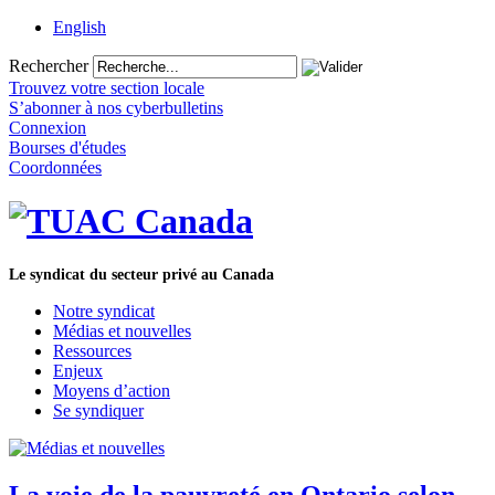
English
Rechercher
Trouvez votre section locale
S’abonner à nos cyberbulletins
Connexion
Bourses d'études
Coordonnées
Le syndicat du secteur privé au Canada
Notre syndicat
Médias et nouvelles
Ressources
Enjeux
Moyens d’action
Se syndiquer
La voie de la pauvreté en Ontario selon