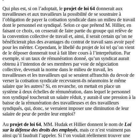
Qui plus est, si on l’adoptait, le
projet de loi 64
donnerait aux
travailleuses et aux travailleurs la possibilité de se soustraire à
l’obligation de payer la cotisation syndicale dans un milieu de travail
dont le personnel est syndiqué. Selon ce que prétend M. Hillier, en
faisant ce choix, on cesserait de faire partie du groupe qui relève de
la convention collective de travail et, ainsi, il serait certain qu’on ne
bénéficierait plus des avantages du contrat de travail sans avoir payé
pour les mériter. Cependant, le libellé du projet de loi tel qu’on vient
de le déposer donnerait tout à fait libre cours à l’interprétation. Par
exemple, si un taux de rémunération donné, qu’un syndicat aurait
obtenu à l’intention de ses membres par voie de négociation
collective, devenait la norme dans le milieu de travail, les
travailleuses et les travailleurs qui se seraient affranchis du devoir de
verser la cotisation syndicale recevraient-ils néanmoins le même
salaire que les autres? Si, en revanche, on mettait en place un
système à deux échelles de rémunération, dans lequel le personnel
non syndiqué toucherait un salaire réduit, y aurait-il une pression à la
baisse de la rémunération des travailleuses et des travailleurs
syndiqués, qui, donc, se verraient imposer une diminution de leur
salaire de peur de perdre leur emploi?
Au
projet de loi 64
, MM. Hudak et Hillier donnent le nom de
Loi
sur la défense des droits des employés
, mais ce n’est vraiment pas
ainsi qu’il faudrait l’appeler. Si l’on voulait réellement trouver une