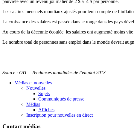
pauvreté
avec
un
revenu
journalier
de 2 $
à
4 $ par
personne
.
Les
salaires
mensuels
mondiaux
ajustés
pour
tenir
compte
de
l’inflati
La
croissance
des
salaires
est
passée
dans
le rouge
dans
les pays
déve
Au
cours
de la
décennie
écoulée
, les
salaires
ont
augmenté
moins
vite
Le
nombre
total de
personnes
sans
emploi
dans
le
monde
devrait
augm
Source :
OIT
–
Tendances
mondiales
de
l’emploi
2013
Médias et nouvelles
Nouvelles
Sujets
Communiqués de presse
Médias
Affiches
Inscription pour nouvelles en direct
Contact médias