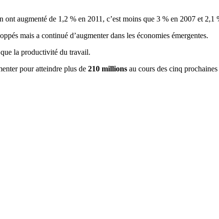
on
ont
augmenté
de 1,2 % en 2011,
c’est
moins
que
3 % en 2007 et 2,1 
loppés
mais
a
continué
d’augmenter
dans
les
économies
émergentes
.
que
la
productivité
du travail.
enter
pour
atteindre
plus de
210 millions
au
cours
des
cinq
prochaines