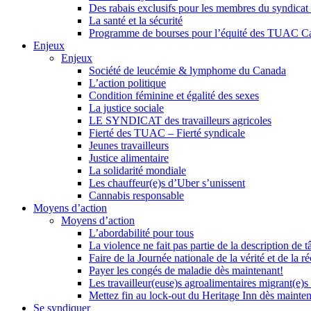
Des rabais exclusifs pour les membres du syndicat e
La santé et la sécurité
Programme de bourses pour l’équité des TUAC C
Enjeux
Enjeux
Société de leucémie & lymphome du Canada
L’action politique
Condition féminine et égalité des sexes
La justice sociale
LE SYNDICAT des travailleurs agricoles
Fierté des TUAC – Fierté syndicale
Jeunes travailleurs
Justice alimentaire
La solidarité mondiale
Les chauffeur(e)s d’Uber s’unissent
Cannabis responsable
Moyens d’action
Moyens d’action
L’abordabilité pour tous
La violence ne fait pas partie de la description de t
Faire de la Journée nationale de la vérité et de la ré
Payer les congés de maladie dès maintenant!
Les travailleur(euse)s agroalimentaires migrant(e)s
Mettez fin au lock-out du Heritage Inn dès mainte
Se syndiquer