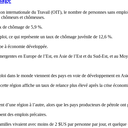
ion
internationale
du Travail (
OIT
), le
nombre
de
personnes
sans
emplo
e
chômeurs
et
chômeuses
.
x
de
chômage
de 5,9 %.
ploi
,
ce
qui
représente
un
taux
de
chômage
juvénile
de 12,6 %.
pe
à
économie
développée
.
mergentes
en Europe de
l’Est
, en
Asie
de
l’Est
et du
Sud-Est
, et au
Moye
loi
dans
le
monde
viennent
des pays en
voie
de
développement
en
Asi
cette
région
affiche
un
taux
de
relance
plus
élevé
après
la
crise
économ
ent
d’une
région
à
l’autre
,
alors
que
les pays
producteurs
de
pétrole
ont
pent
des
emplois
précaires
.
amilles
vivaient
avec
moins
de 2 $US par
personne
par jour, et
quelque