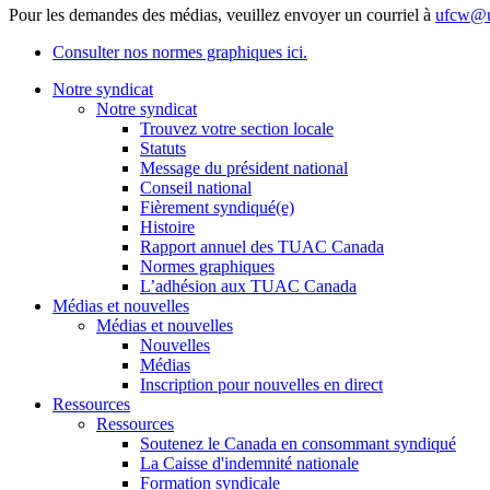
Pour les demandes des médias, veuillez envoyer un courriel à
ufcw@u
Consulter nos normes graphiques ici.
Notre syndicat
Notre syndicat
Trouvez votre section locale
Statuts
Message du président national
Conseil national
Fièrement syndiqué(e)
Histoire
Rapport annuel des TUAC Canada
Normes graphiques
L’adhésion aux TUAC Canada
Médias et nouvelles
Médias et nouvelles
Nouvelles
Médias
Inscription pour nouvelles en direct
Ressources
Ressources
Soutenez le Canada en consommant syndiqué
La Caisse d'indemnité nationale
Formation syndicale