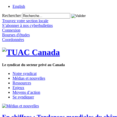
English
Rechercher
Trouvez votre section locale
S’abonner à nos cyberbulletins
Connexion
Bourses d'études
Coordonnées
Le syndicat du secteur privé au Canada
Notre syndicat
Médias et nouvelles
Ressources
Enjeux
Moyens d’action
Se syndiquer
En chiffres : Tendances mondiales du chô