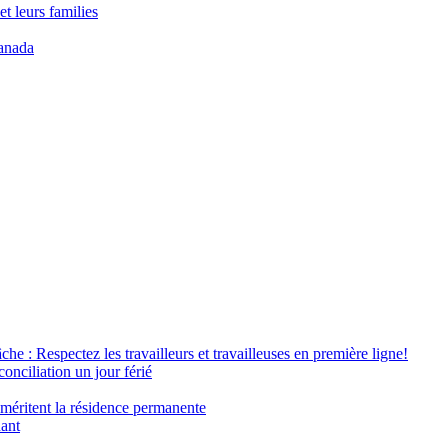
t leurs families
anada
âche : Respectez les travailleurs et travailleuses en première ligne!
conciliation un jour férié
 méritent la résidence permanente
nant