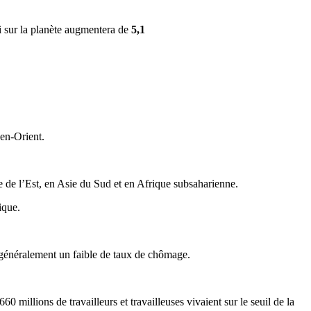
i
sur
la
planète
augmentera
de
5,1
n-Orient
.
e
de
l’Est
, en
Asie
du
Sud
et en
Afrique
subsaharienne
.
ique
.
généralement
un
faible
de
taux
de
chômage
.
660 millions de
travailleurs
et
travailleuses
vivaient
sur
le
seuil
de la