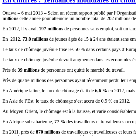
Ottawa – 6
mai
2013 –
Selon
un
récent
rapport
publié
par
l’Organisat
millions
cette
année
pour
atteindre
un
nombre
total de 202 millions d
En 2012,
il
y
avait
197 millions
de
personnes
sans
emploi
,
soit
un
tau
En 2012,
73,8 millions
de
jeunes
âgés
de 15
à
24
ans
étaient
sans
em
Le
taux
de
chômage
juvénile
frise
les 50 %
dans
certains
pays
d’Euro
Le
taux
de
chômage
juvénile
devrait
augmenter
dans
les
économies
é
Près
de
39 millions
de
personnes
ont
quitté
le
marché
du travail.
Près
de
quatre
millions des
personnes
ayant
récemment
perdu
leur
emp
En
Amérique
latine
, le
taux
de
chômage
était
de
6,6 %
en 2012,
mais
En
Asie
de
l’Est
, le
taux
de
chômage
s’est
accru
de 0,5 % en 2012.
Au
Moyen-Orient
, le
chômage
est
à
la
hausse
, et
varie
considérablem
En
Afrique
subsaharienne
,
77 %
des
travailleurs
et
travailleuses
occu
En 2011,
près
de
870 millions
de
travailleurs
et
travailleuses
et
leurs
f