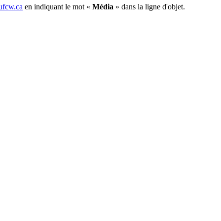
fcw.ca
en indiquant le mot «
Média
» dans la ligne d'objet.