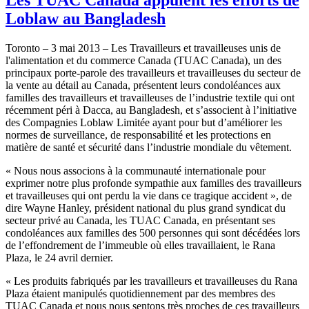
Loblaw au Bangladesh
Toronto – 3
mai
2013 – Les
Travailleurs
et
travailleuses
unis
de
l'alimentation
et du commerce Canada (
TUAC
Canada), un des
principaux
porte-parole
des
travailleurs
et
travailleuses
du
secteur
de
la
vente
au
détail
au Canada,
présentent
leurs
condoléances
aux
familles
des
travailleurs
et
travailleuses
de
l’industrie
textile qui
ont
récemment
péri
à
Dacca, au Bangladesh, et
s’associent
à
l’initiative
des
Compagnies
Loblaw
Limitée
ayant
pour but
d’améliorer
les
normes
de surveillance, de
responsabilité
et les protections en
matière
de
santé
et
sécurité
dans
l’industrie
mondiale
du
vêtement
.
«
Nous
nous
associons
à
la
communauté
internationale
pour
exprimer
notre
plus
profonde
sympathie
aux
familles
des
travailleurs
et
travailleuses
qui
ont
perdu
la vie
dans
ce
tragique
accident », de
dire Wayne Hanley,
président
national du plus grand
syndicat
du
secteur
privé
au Canada, les
TUAC
Canada, en
présentant
ses
condoléances
aux
familles
des 500
personnes
qui
sont
décédées
lors
de
l’effondrement
de
l’immeuble
où
elles
travaillaient
, le
Rana
Plaza, le 24
avril
dernier.
« Les
produits
fabriqués
par les
travailleurs
et
travailleuses
du
Rana
Plaza
étaient
manipulés
quotidiennement
par des
membres
des
TUAC
Canada et
nous
nous
sentons
très
proches
de
ces
travailleurs