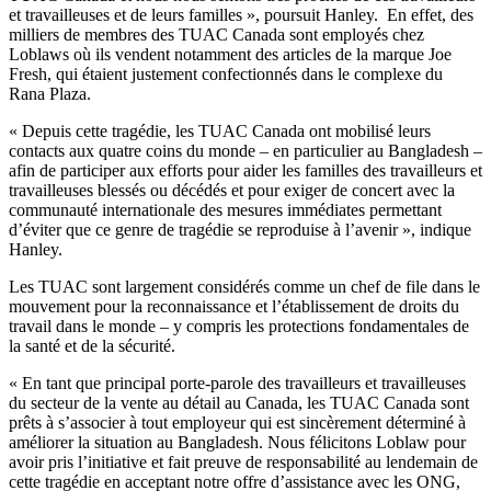
et
travailleuses
et de
leurs
familles
»,
poursuit
Hanley. En
effet
, des
milliers
de
membres
des
TUAC
Canada
sont
employés
chez
Loblaws
où
ils
vendent
notamment
des articles de la marque Joe
Fresh, qui
étaient
justement
confectionnés
dans
le
complexe
du
Rana
Plaza.
«
Depuis
cette
tragédie
, les
TUAC
Canada
ont
mobilisé
leurs
contacts aux
quatre
coins du
monde
– en
particulier
au Bangladesh –
afin
de
participer
aux efforts pour
aider
les
familles
des
travailleurs
et
travailleuses
blessés
ou
décédés
et pour
exiger
de concert
avec
la
communauté
internationale
des
mesures
immédiates
permettant
d’éviter
que
ce
genre de
tragédie
se
reproduise
à
l’avenir
»,
indique
Hanley.
Les
TUAC
sont
largement
considérés
comme
un chef de file
dans
le
mouvement
pour la reconnaissance et
l’établissement
de
droits
du
travail
dans
le
monde
– y
compris
les protections
fondamentales
de
la
santé
et de la
sécurité
.
« En
tant
que
principal
porte-parole
des
travailleurs
et
travailleuses
du
secteur
de la
vente
au
détail
au Canada, les
TUAC
Canada
sont
prêts
à
s’associer
à
tout
employeur
qui
est
sincèrement
déterminé
à
améliorer
la situation au Bangladesh.
Nous
félicitons
Loblaw
pour
avoir
pris
l’initiative
et fait
preuve
de
responsabilité
au
lendemain
de
cette
tragédie
en acceptant
notre
offre
d’assistance
avec
les
ONG
,