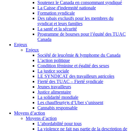
Soutenez le Canada en consommant syndiqué
La Caisse d'indemnité nationale
Formation syndicale
Des rabais exclusifs pour les membres du
syndicat et leurs families
La santé et la sécurité
Programme de bourses pour l’équité des TUAC
Canada
Enjeux
Enjeux
Société de leucémie & lymphome du Canada
L’action politique
Condition féminine et égalité des sexes
La justice sociale
LE SYNDICAT des travailleurs agricoles
Fierté des TUAC – Fierté syndicale
Jeunes travailleurs
Justice alimentaire
La solidarité mondiale
Les chauffeur(e)s d’Uber s’unissent
Cannabis responsable
Moyens d’action
Moyens d’action
L’abordabilité pour tous
La violence ne fait pas partie de la description de