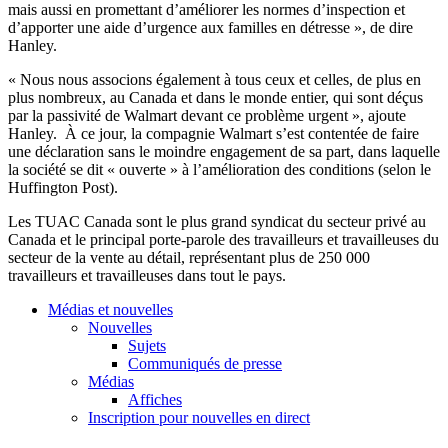
mais
aussi
en
promettant
d’améliorer
les
normes
d’inspection
et
d’apporter
une
aide
d’urgence
aux
familles
en
détresse
», de dire
Hanley.
«
Nous
nous
associons
également
à
tous
ceux
et
celles
, de plus en
plus
nombreux
, au Canada et
dans
le
monde
entier
, qui
sont
déçus
par la
passivité
de Walmart
devant
ce
problème
urgent »,
ajoute
Hanley.
À
ce
jour, la
compagnie
Walmart
s’est
contentée
de faire
une
déclaration
sans le
moindre
engagement de
sa
part,
dans
laquelle
la
société
se
dit
«
ouverte
»
à
l’amélioration
des conditions (
selon
le
Huffington Post).
Les
TUAC
Canada
sont
le plus grand
syndicat
du
secteur
privé
au
Canada et le principal
porte-parole
des
travailleurs
et
travailleuses
du
secteur
de la
vente
au
détail
,
représentant
plus de 250 000
travailleurs
et
travailleuses
dans
tout le pays.
Médias et nouvelles
Nouvelles
Sujets
Communiqués de presse
Médias
Affiches
Inscription pour nouvelles en direct