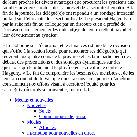
de
leurs
proches
les divers
avantages
que
procurent
les
syndicats
aux
familles
ouvrières
au-delà
des
salaires
et de la
sécurité
d’emploi
.
À
la
fin de la
journée
, les
délégué
(e)s
ont
répondu
à
un
sondage
interactif
portant
sur
l’efficacité
de la section locale. Le
président
Haggerty
a
par la suite
mis
fin au
colloque
par un
discours
et en a
profité
de
l’occasion
pour
remercier
les militant(e)s de
leur
excellent travail et
leur
dévouement
au
syndicat
.
« Le
colloque
sur
l’éducation
et les finances
est
une
belle occasion
qui
s’offre
à
la section locale pour
rencontrer
ses
délégué
(e)s qui
œuvrent
aux
quatre
coins de la province et les faire
participer
à
des
débats
, des
présentations
et des
sondages
dynamiques
sur
des
questions qui
leur
tiennent
le plus
à
cœur
», de dire le
confrère
Haggerty
. « Le fait de
comprendre
les
besoins
des
membres
et de les
tenir
au courant du travail
que
nous
faisons
nous
permet
d’améliorer
constamment
nos efforts
visant
à
accroître
l’équité
pour les
salarié
(e)s,
où
qu’ils
se
trouvent
»,
poursuit-il
.
Médias et nouvelles
Nouvelles
Sujets
Communiqués de presse
Médias
Affiches
Inscription pour nouvelles en direct