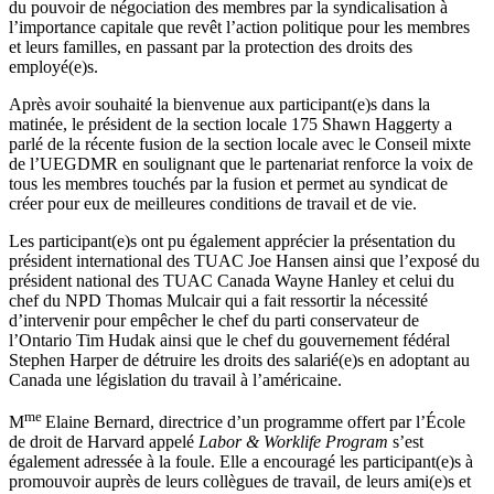
du
pouvoir
de
négociation
des
membres
par la
syndicalisation
à
l’importance
capitale
que
revêt
l’action
politique
pour les
membres
et
leurs
familles
, en passant par la protection des
droits
des
employé
(e)s.
Après
avoir
souhaité
la
bienvenue
aux participant(e)s
dans
la
matinée
, le
président
de la section locale 175 Shawn
Haggerty
a
parlé
de la
récente
fusion de la section locale
avec
le
Conseil
mixte
de
l’UEGDMR
en
soulignant
que
le
partenariat
renforce
la
voix
de
tous
les
membres
touchés
par la fusion et
permet
au
syndicat
de
créer
pour
eux
de
meilleures
conditions de travail et de vie.
Les participant(e)s
ont
pu
également
apprécier
la
présentation
du
président
international des
TUAC
Joe Hansen
ainsi
que
l’exposé
du
président
national des
TUAC
Canada Wayne Hanley et
celui
du
chef du
NPD
Thomas
Mulcair
qui a fait
ressortir
la
nécessité
d’intervenir
pour
empêcher
le chef du
parti
conservateur
de
l’Ontario
Tim
Hudak
ainsi
que
le chef du
gouvernement
fédéral
Stephen Harper de
détruire
les
droits
des
salarié
(e)s en
adoptant
au
Canada
une
législation
du travail
à
l’américaine
.
me
M
Elaine Bernard,
directrice
d’un
programme
offert
par
l’École
de
droit
de Harvard
appelé
Labor &
Worklife
Program
s’est
également
adressée
à
la
foule
. Elle a
encouragé
les participant(e)s
à
promouvoir
auprès
de
leurs
collègues
de travail, de
leurs
ami
(e)s et