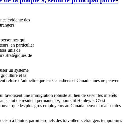
ance
évidente
des
trangers
e
personnes
qui
teurs
, en
particulier
uses
unis
de
urs
stratégiques
de
user
un
système
agriculture
et la
ent
refuse
d’admettre
que
les
Canadiens
et
Canadiennes
ne
peuvent
.
ui
favorisent
une
immigration
robuste
au lieu de
servir
les
intérêts
au
statut
de
résident
permanent »,
poursuit
Hanley. «
C’est
rouver
que
les plus
gros
employeurs
au Canada
peuvent
réaliser
des
océan
à
l’autre
,
parmi
lesquels
des
travailleurs
étrangers
temporaires