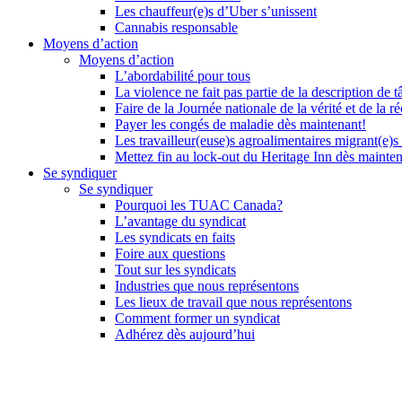
Les chauffeur(e)s d’Uber s’unissent
Cannabis responsable
Moyens d’action
Moyens d’action
L’abordabilité pour tous
La violence ne fait pas partie de la description de t
Faire de la Journée nationale de la vérité et de la ré
Payer les congés de maladie dès maintenant!
Les travailleur(euse)s agroalimentaires migrant(e)s
Mettez fin au lock-out du Heritage Inn dès mainte
Se syndiquer
Se syndiquer
Pourquoi les TUAC Canada?
L’avantage du syndicat
Les syndicats en faits
Foire aux questions
Tout sur les syndicats
Industries que nous représentons
Les lieux de travail que nous représentons
Comment former un syndicat
Adhérez dès aujourd’hui