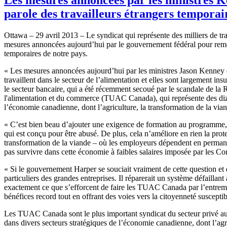
parole des travailleurs étrangers temporai
Ottawa – 29
avril
2013 – Le
syndicat
qui
représente
des
milliers
de
tr
mesures
annoncées
aujourd’hui
par le
gouvernement
fédéral
pour
rem
temporaires
de
notre
pays.
« Les
mesures
annoncées
aujourd’hui
par les
ministres
Jason Kenney e
travaillent
dans
le
secteur
de
l’alimentation
et
elles
sont
largement
insu
le
secteur
bancaire
, qui a
été
récemment
secoué
par le
scandale
de la 
l'alimentation
et du commerce (
TUAC
Canada), qui
représente
des
di
l’économie
canadienne
,
dont
l’agriculture
, la transformation de la
via
«
C’est
bien
beau
d’ajouter
une
exigence
de formation au
programme
qui
est
conçu
pour
être
abusé
. De plus,
cela
n’améliore
en
rien
la prot
transformation de la
viande
–
où
les
employeurs
dépendent
en perman
pas
survivre
dans
cette
économie
à
faibles
salaires
imposée
par les
Con
« Si le
gouvernement
Harper se
souciait
vraiment
de
cette
question et
particuliers
des
grandes
entreprises
. Il
réparerait
un
système
défaillant
exactement
ce
que
s’efforcent
de faire les
TUAC
Canada par
l’entrem
bénéfices
record tout en
offrant
des
voies
vers
la
citoyenneté
susceptib
Les
TUAC
Canada
sont
le plus important
syndicat
du
secteur
privé
au
dans
divers
secteurs
stratégiques
de
l’économie
canadienne
,
dont
l’ag