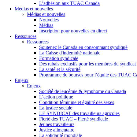
L’adhésion aux TUAC Canada
Médias et nouvelles
Médias et nouvelles
Nouvelles
Médias
Inscription pour nouvelles en direct
Ressources
Ressources
Soutenez le Canada en consommant syndiqué
La Caisse d'indemnité nationale
Formation syndicale
Des rabais exclusifs pour les membres du syndicat e
La santé et la sécurité
Programme de bourses pour l’équité des TUAC C
Enjeux
Enjeux
Société de leucémie & lymphome du Canada
L’action politique
Condition féminine et égalité des sexes
La justice sociale
LE SYNDICAT des travailleurs agricoles
Fierté des TUAC – Fierté syndicale
Jeunes travailleurs
Justice alimentaire
La solidarité mondiale