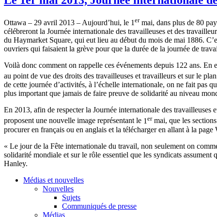
er
Ottawa – 29
avril
2013 –
Aujourd’hui
, le
1
mai
,
dans
plus de 80 pay
célébreront
la
Journée
internationale
des
travailleuses
et des
travailleu
du
Haymarket
Square, qui
eut
lieu au
début
du
mois
de
mai
1886.
C’e
ouvriers
qui
faisaient
la
grève
pour
que
la
durée
de la
journée
de trava
Voilà
donc
comment on
rappelle
ces
événements
depuis
122
ans
. En
e
au point de
vue
des
droits
des
travailleuses
et
travailleurs
et
sur
le pla
de
cette
journée
d’activités
,
à
l’échelle
internationale
, on ne fait pas
qu
plus important
que
jamais
de faire
preuve
de
solidarité
au
niveau
mond
En 2013,
afin
de respecter la
Journée
internationale
des
travailleuses
e
er
proposent
une
nouvelle image
représentant
le
1
mai
,
que
les sections
procurer en
français
ou
en
anglais
et la
télécharger
en
allant
à
la page
« Le jour de la
Fête
internationale
du travail, non
seulement
on
comm
solidarité
mondiale
et
sur
le
rôle
essentiel
que
les
syndicats
assument
Hanley.
Médias et nouvelles
Nouvelles
Sujets
Communiqués de presse
Médias