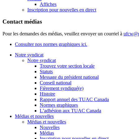
Affiches
Inscription pour nouvelles en direct
Contact médias
Pour les demandes des médias, veuillez envoyer un courriel à
ufcw@u
Consulter nos normes graphiques ici.
Notre syndicat
Notre syndicat
Trouvez votre section locale
Statuts
Message du président national
Conseil national
Fièrement syndiqué(e)
Histoire
Rapport annuel des TUAC Canada
Normes graphiques
L’adhésion aux TUAC Canada
Médias et nouvelles
Médias et nouvelles
Nouvelles
Médias
Inscription pour nouvelles en direct