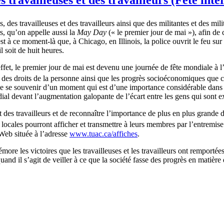
s, des
travailleuses
et des
travailleurs
ainsi
que
des
militantes
et des mili
rs
,
qu’on
appelle
aussi
la
May Day
(« le premier jour de
mai
»),
afin
de
st
à
ce
moment-là
que
,
à
Chicago, en Illinois, la police
ouvrit
le
feu
sur
il
soit
de
huit
heures
.
ffet
, le premier jour de
mai
est
devenu
une
journée
de
fête
mondiale
à
l
n des
droits
de la
personne
ainsi
que
les
progrès
socioéconomiques
que
c
e
se souvenir
d’un
moment qui
est
d’une
importance
considérable
dans
ial
devant
l’augmentation
galopante
de
l’écart
entre
les
gens
qui
sont
e
t des
travailleurs
et de
reconnaître
l’importance
de plus en plus
grande
d
 locales
pourront
afficher
et
transmettre
à
leurs
membres
par
l’entremise
 Web
située
à
l’adresse
www.tuac.ca/
affiches
.
émore
les
victoires
que
les
travailleuses
et les
travailleurs
ont
remportée
quand
il
s’agit
de
veiller
à
ce
que
la
société
fasse
des
progrès
en
matière