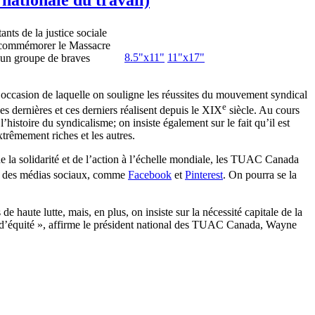
tants de la justice
sociale
commémorer
le Massacre
8.5"
x11
"
11"
x17
"
un
groupe
de braves
’occasion
de
laquelle
on
souligne
les
réussites
du
mouvement
syndical
e
es
dernières
et
ces
derniers
réalisent
depuis
le
XIX
siècle
. Au
cours
l’histoire
du
syndicalisme
; on
insiste
également
sur
le fait
qu’il
est
xtrêmement
riches et les
autres
.
e la
solidarité
et de
l’action
à
l’échelle
mondiale
, les
TUAC
Canada
des
médias
sociaux
,
comme
Facebook
et
Pinterest
. On
pourra
se la
s
de haute
lutte
,
mais
, en plus, on
insiste
sur
la
nécessité
capitale
de la
d’équité
»,
affirme
le
président
national des
TUAC
Canada, Wayne