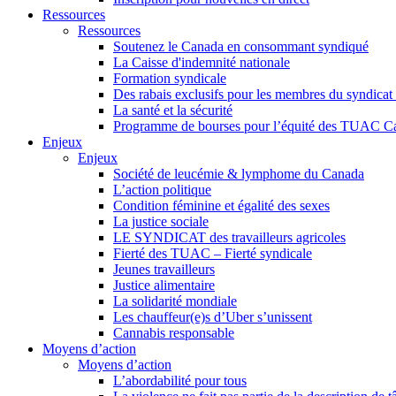
Ressources
Ressources
Soutenez le Canada en consommant syndiqué
La Caisse d'indemnité nationale
Formation syndicale
Des rabais exclusifs pour les membres du syndicat e
La santé et la sécurité
Programme de bourses pour l’équité des TUAC C
Enjeux
Enjeux
Société de leucémie & lymphome du Canada
L’action politique
Condition féminine et égalité des sexes
La justice sociale
LE SYNDICAT des travailleurs agricoles
Fierté des TUAC – Fierté syndicale
Jeunes travailleurs
Justice alimentaire
La solidarité mondiale
Les chauffeur(e)s d’Uber s’unissent
Cannabis responsable
Moyens d’action
Moyens d’action
L’abordabilité pour tous