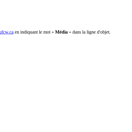
fcw.ca
en indiquant le mot «
Média
» dans la ligne d'objet.