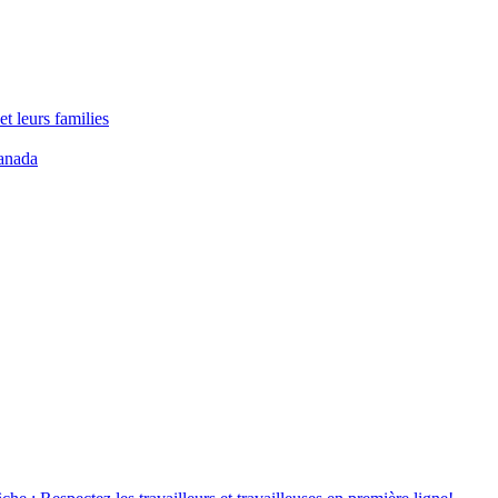
t leurs families
anada