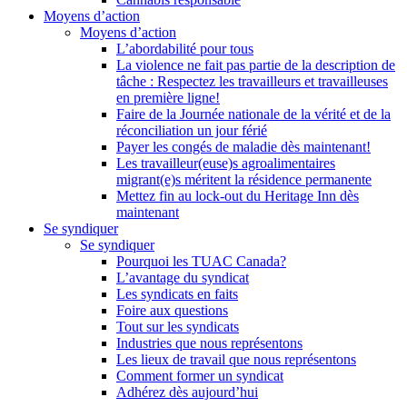
Moyens d’action
Moyens d’action
L’abordabilité pour tous
La violence ne fait pas partie de la description de
tâche : Respectez les travailleurs et travailleuses
en première ligne!
Faire de la Journée nationale de la vérité et de la
réconciliation un jour férié
Payer les congés de maladie dès maintenant!
Les travailleur(euse)s agroalimentaires
migrant(e)s méritent la résidence permanente
Mettez fin au lock-out du Heritage Inn dès
maintenant
Se syndiquer
Se syndiquer
Pourquoi les TUAC Canada?
L’avantage du syndicat
Les syndicats en faits
Foire aux questions
Tout sur les syndicats
Industries que nous représentons
Les lieux de travail que nous représentons
Comment former un syndicat
Adhérez dès aujourd’hui