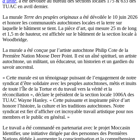
d’unité
, a été dévoilée au bureau des sections locales 175 & 633 des
TUAC en avril dernier.
La murale
Terre des peuples originaux
a été dévoilée le 10 juin 2026
et honore les communautés autochtones locales et la terre sur
laquelle le bâtiment se tient. La pièce d’art, qui mesure 25 m de long
et 1,5 m de hauteur, est affichée sur le bâtiment de la section locale à
Woodbridge.
La murale a été conçue par l’artiste autochtone Philip Cote de la
Première Nation Moose Deer Point. Il est un aîné spirituel, un artiste
autochtone, un militant, un éducateur, un historien et un gardien du
savoir ancestral.
« Cette murale est un témoignage puissant de l’engagement de notre
syndicat d’être solidaire avec les peuples autochtones, métis et inuits
de toute l’Île de la Tortue et du travail vers la vérité et la
réconciliation », déclare le président de la section locale 1006A des
TUAC Wayne Hanley. « Cette puissante et inspirante pièce d’art
honore l’histoire, la culture et les traditions autochtones. Notre
syndicat est fier d’afficher cet incroyable travail artistique pour nos
membres et le public en général. »
Le travail a été commandé en partenariat avec le projet Moccasin
Identifier, une initiative dirigée par des personnes des Premières
Nations dédiée à augmenter la conscientisation et la compréhension