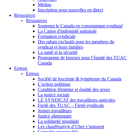
Médias
Inscription pour nouvelles en direct
Ressources
Ressources
Soutenez le Canada en consommant syndiqué
La Caisse d'indemnité nationale
Formation syndicale
Des rabais exclusifs pour les membres du
syndicat et leurs families
La santé et la sécurité
Programme de bourses pour l’équité des TUAC
Canada
Enjeux
Enjeux
Société de leucémie & lymphome du Canada
L’action politique
Condition féminine et égalité des sexes
La justice sociale
LE SYNDICAT des travailleurs agricoles
Fierté des TUAC – Fierté syndicale
Jeunes travailleurs
Justice alimentaire
La solidarité mondiale
Les chauffeur(e)s d’Uber s’unissent
Cannabis responsable