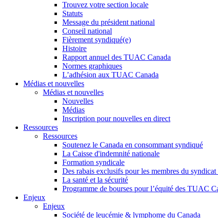
Trouvez votre section locale
Statuts
Message du président national
Conseil national
Fièrement syndiqué(e)
Histoire
Rapport annuel des TUAC Canada
Normes graphiques
L’adhésion aux TUAC Canada
Médias et nouvelles
Médias et nouvelles
Nouvelles
Médias
Inscription pour nouvelles en direct
Ressources
Ressources
Soutenez le Canada en consommant syndiqué
La Caisse d'indemnité nationale
Formation syndicale
Des rabais exclusifs pour les membres du syndicat e
La santé et la sécurité
Programme de bourses pour l’équité des TUAC C
Enjeux
Enjeux
Société de leucémie & lymphome du Canada