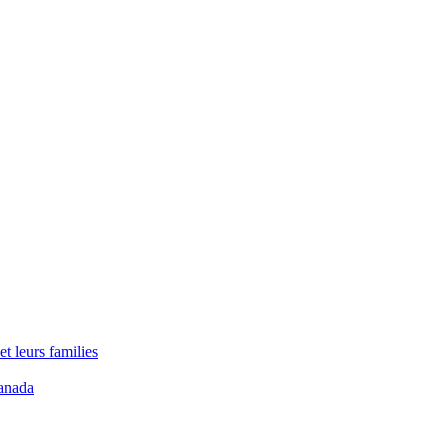
t leurs families
anada