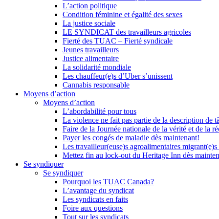
L’action politique
Condition féminine et égalité des sexes
La justice sociale
LE SYNDICAT des travailleurs agricoles
Fierté des TUAC – Fierté syndicale
Jeunes travailleurs
Justice alimentaire
La solidarité mondiale
Les chauffeur(e)s d’Uber s’unissent
Cannabis responsable
Moyens d’action
Moyens d’action
L’abordabilité pour tous
La violence ne fait pas partie de la description de t
Faire de la Journée nationale de la vérité et de la ré
Payer les congés de maladie dès maintenant!
Les travailleur(euse)s agroalimentaires migrant(e)s
Mettez fin au lock-out du Heritage Inn dès mainte
Se syndiquer
Se syndiquer
Pourquoi les TUAC Canada?
L’avantage du syndicat
Les syndicats en faits
Foire aux questions
Tout sur les syndicats