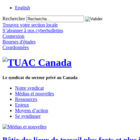
English
Rechercher
Trouvez votre section locale
S’abonner à nos cyberbulletins
Connexion
Bourses d'études
Coordonnées
Le syndicat du secteur privé au Canada
Notre syndicat
Médias et nouvelles
Ressources
Enjeux
Moyens d’action
Se syndiquer
Bâtir des lieux de travail plus forts et pl