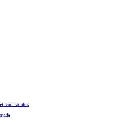
t leurs families
anada