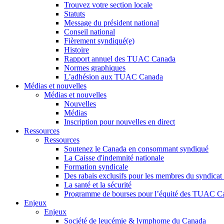
Trouvez votre section locale
Statuts
Message du président national
Conseil national
Fièrement syndiqué(e)
Histoire
Rapport annuel des TUAC Canada
Normes graphiques
L’adhésion aux TUAC Canada
Médias et nouvelles
Médias et nouvelles
Nouvelles
Médias
Inscription pour nouvelles en direct
Ressources
Ressources
Soutenez le Canada en consommant syndiqué
La Caisse d'indemnité nationale
Formation syndicale
Des rabais exclusifs pour les membres du syndicat e
La santé et la sécurité
Programme de bourses pour l’équité des TUAC C
Enjeux
Enjeux
Société de leucémie & lymphome du Canada