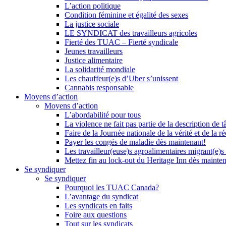
L’action politique
Condition féminine et égalité des sexes
La justice sociale
LE SYNDICAT des travailleurs agricoles
Fierté des TUAC – Fierté syndicale
Jeunes travailleurs
Justice alimentaire
La solidarité mondiale
Les chauffeur(e)s d’Uber s’unissent
Cannabis responsable
Moyens d’action
Moyens d’action
L’abordabilité pour tous
La violence ne fait pas partie de la description de t
Faire de la Journée nationale de la vérité et de la ré
Payer les congés de maladie dès maintenant!
Les travailleur(euse)s agroalimentaires migrant(e)s
Mettez fin au lock-out du Heritage Inn dès mainte
Se syndiquer
Se syndiquer
Pourquoi les TUAC Canada?
L’avantage du syndicat
Les syndicats en faits
Foire aux questions
Tout sur les syndicats