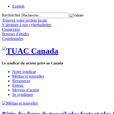
English
Rechercher
Trouvez votre section locale
S’abonner à nos cyberbulletins
Connexion
Bourses d'études
Coordonnées
Le syndicat du secteur privé au Canada
Notre syndicat
Médias et nouvelles
Ressources
Enjeux
Moyens d’action
Se syndiquer
Bâtir des lieux de travail plus forts et pl