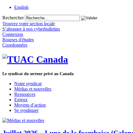
English
Rechercher
Trouvez votre section locale
S’abonner à nos cyberbulletins
Connexion
Bourses d'études
Coordonnées
Le syndicat du secteur privé au Canada
Notre syndicat
Médias et nouvelles
Ressources
Enjeux
Moyens d’action
Se syndiquer
Juillet 2026 – Lune de la framboise (Cale