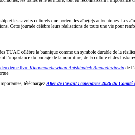
htones, les traités et le territoire, tout en reconnaissant l’importance de 
ip et les savoirs culturels que portent les aîné(e)s autochtones. Les aîn
tions. Cette journée célèbre leurs réalisations de toute une vie pour re
des TUAC célèbre la bannique comme un symbole durable de la résilienc
ant l’importance du partage de la nourriture, de la culture et des histoi
u
deuxième livre
Kinoomaadiewinan Anishinabek Bimaadinzinwin
de l’
ortue.
 importantes, téléchargez
Aller de l’avant : calendrier 2026 du Comit