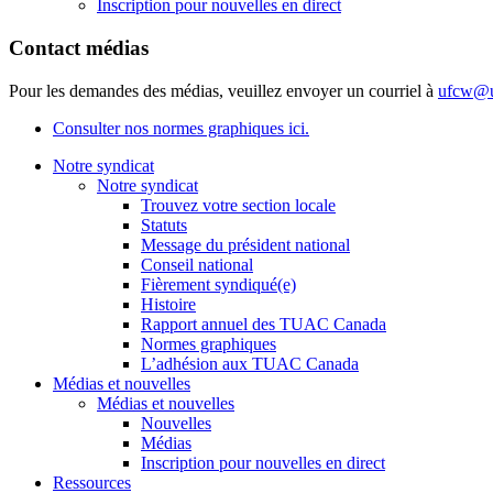
Inscription pour nouvelles en direct
Contact médias
Pour les demandes des médias, veuillez envoyer un courriel à
ufcw@u
Consulter nos normes graphiques ici.
Notre syndicat
Notre syndicat
Trouvez votre section locale
Statuts
Message du président national
Conseil national
Fièrement syndiqué(e)
Histoire
Rapport annuel des TUAC Canada
Normes graphiques
L’adhésion aux TUAC Canada
Médias et nouvelles
Médias et nouvelles
Nouvelles
Médias
Inscription pour nouvelles en direct
Ressources