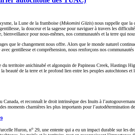
oxysme, la Lune de la framboise (
Mskomini Giizis
) nous rappelle que la
entillesse, la douceur et la sagesse pour naviguer à travers les difficu
 bienveillance pour nous-mêmes, nos communautés et la terre qui nous
s que le changement nous offre. Alors que le monde naturel continue d’é
vie avec gentillesse et compréhension, nous renforçons nos communautés e
hie du territoire anichinabé et algonquin de Papineau Creek, Hastings H
eauté de la terre et le profond lien entre les peuples autochtones et 
 Canada, et reconnaît le droit intrinsèque des Inuits à l’autogouvernance.
un des moments charnières les plus importants pour l’autodétermination 
9
o
Parcelle Huron, n
29, une entente qui a eu un impact durable sur les droi