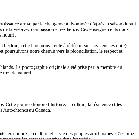
 croissance arrive par le changement. Nommée d’après la saison durant
ltés de la vie avec compassion et résilience. Ces enseignements nous
 nourrit.
clore, cette lune nous invite à réfléchir sur nos liens les un(e)s
t poursuivons notre chemin vers la réconciliation, le respect et
ighlands. La photographie originale a été prise par la membre du
le monde naturel.
 Cette journée honore l’histoire, la culture, la résilience et les
des Autochtones au Canada.
ts territoriaux, la culture et la vie des peuples anichinabés. C’est une