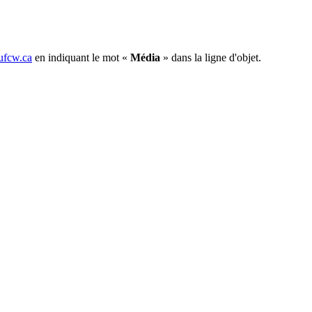
fcw.ca
en indiquant le mot «
Média
» dans la ligne d'objet.