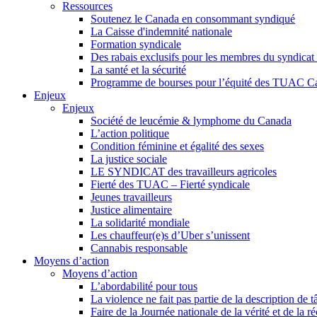
Ressources
Soutenez le Canada en consommant syndiqué
La Caisse d'indemnité nationale
Formation syndicale
Des rabais exclusifs pour les membres du syndicat e
La santé et la sécurité
Programme de bourses pour l’équité des TUAC C
Enjeux
Enjeux
Société de leucémie & lymphome du Canada
L’action politique
Condition féminine et égalité des sexes
La justice sociale
LE SYNDICAT des travailleurs agricoles
Fierté des TUAC – Fierté syndicale
Jeunes travailleurs
Justice alimentaire
La solidarité mondiale
Les chauffeur(e)s d’Uber s’unissent
Cannabis responsable
Moyens d’action
Moyens d’action
L’abordabilité pour tous
La violence ne fait pas partie de la description de t
Faire de la Journée nationale de la vérité et de la ré