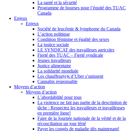
La santé et la sécurité
Programme de bourses pour l’équité des TUAC
Canada
Enjeux
Enjeux
Société de leucémie & lymphome du Canada
L’action politique
Condition féminine et égalité des sexes
La justice sociale
LE SYNDICAT des travailleurs agricoles
Fierté des TUAC – Fierté syndicale
Jeunes travailleurs
Justice alimentaire
La solidarité mondiale
Les chauffeur(e)s d’Uber s’unissent
Cannabis responsable
Moyens d’action
Moyens d’action
L’abordabilité pour tous
La violence ne fait pas partie de la description de
tâche : Respectez les travailleurs et travailleuses
en première ligne!
Faire de la Journée nationale de la vérité et de la
réconciliation un jour férié
Payer les congés de maladie dès maintenant!