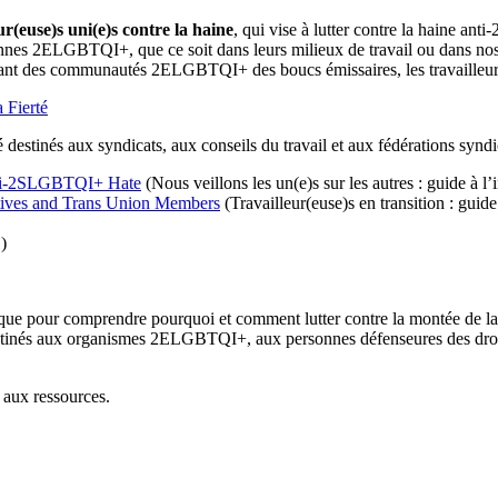
ur(euse)s uni(e)s contre la haine
, qui vise à lutter contre la haine an
sonnes 2ELGBTQI+, que ce soit dans leurs milieux de travail ou dans n
aisant des communautés 2ELGBTQI+ des boucs émissaires, les travailleur(
 Fierté
estinés aux syndicats, aux conseils du travail et aux fédérations syndi
nti-2SLGBTQI+ Hate
(Nous veillons les un(e)s sur les autres : guide à 
atives and Trans Union Members
(Travailleur(euse)s en transition : guid
1)
ique pour comprendre pourquoi et comment lutter contre la montée de 
destinés aux organismes 2ELGBTQI+, aux personnes défenseures des droits
aux ressources.