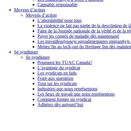
Cannabis responsable
Moyens d’action
Moyens d’action
L’abordabilité pour tous
La violence ne fait pas partie de la description de t
Faire de la Journée nationale de la vérité et de la ré
Payer les congés de maladie dès maintenant!
Les travailleur(euse)s agroalimentaires migrant(e)s
Mettez fin au lock-out du Heritage Inn dès mainte
Se syndiquer
Se syndiquer
Pourquoi les TUAC Canada?
L’avantage du syndicat
Les syndicats en faits
Foire aux questions
Tout sur les syndicats
Industries que nous représentons
Les lieux de travail que nous représentons
Comment former un syndicat
Adhérez dès aujourd’hui