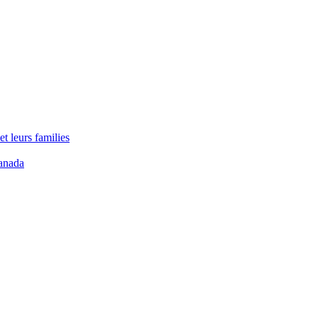
t leurs families
anada