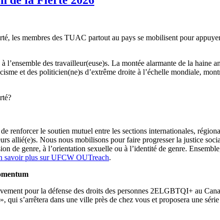
 Fierté, les membres des TUAC partout au pays se mobilisent pour app
igée à l’ensemble des travailleur(euse)s. La montée alarmante de la hai
me et des politicien(ne)s d’extrême droite à l’échelle mondiale, montre 
rté?
nforcer le soutien mutuel entre les sections internationales, régionale
s allié(e)s. Nous nous mobilisons pour faire progresser la justice social
ion de genre, à l’orientation sexuelle ou à l’identité de genre. Ensemble,
n savoir plus sur UFCW OUTreach
.
Momentum
uvement pour la défense des droits des personnes 2ELGBTQI+ au Canada
», qui s’arrêtera dans une ville près de chez vous et proposera une série 