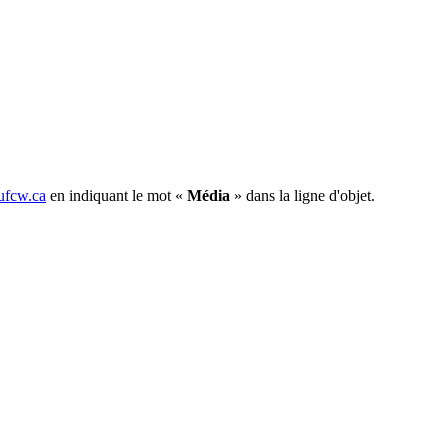
fcw.ca
en indiquant le mot «
Média
» dans la ligne d'objet.