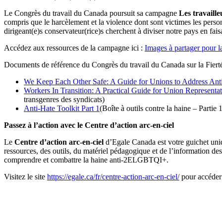
Le Congrès du travail du Canada poursuit sa campagne
Les travaille
compris que le harcèlement et la violence dont sont victimes les per
dirigeant(e)s conservateur(rice)s cherchent à diviser notre pays en f
Accédez aux ressources de la campagne ici :
Images à partager pour la
Documents de référence du Congrès du travail du Canada sur la Fierté d
We Keep Each Other Safe: A Guide for Unions to Address A
Workers In Transition: A Practical Guide for Union Represent
transgenres des syndicats)
Anti-Hate Toolkit Part 1
(Boîte à outils contre la haine – Partie 
Passez à l’action avec le Centre d’action arc-en-ciel
Le
Centre d’action arc-en-ciel
d’Egale Canada est votre guichet un
ressources, des outils, du matériel pédagogique et de l’information 
comprendre et combattre la haine anti-2ELGBTQI+.
Visitez le site
https://egale.ca/fr/centre-action-arc-en-ciel/
pour accéder 