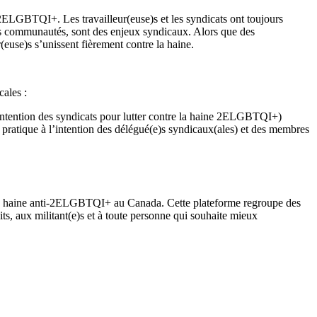
ti-2ELGBTQI+. Les travailleur(euse)s et les syndicats ont toujours
os communautés, sont des enjeux syndicaux. Alors que des
euse)s s’unissent fièrement contre la haine.
cales :
l’intention des syndicats pour lutter contre la haine 2ELGBTQI+)
e pratique à l’intention des délégué(e)s syndicaux(ales) et des membres
la haine anti-2ELGBTQI+ au Canada. Cette plateforme regroupe des
, aux militant(e)s et à toute personne qui souhaite mieux