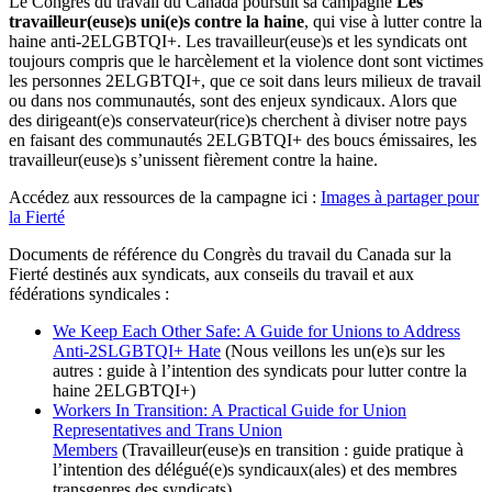
Le Congrès du travail du Canada poursuit sa campagne
Les
travailleur(euse)s uni(e)s contre la haine
, qui vise à lutter contre la
haine anti-2ELGBTQI+. Les travailleur(euse)s et les syndicats ont
toujours compris que le harcèlement et la violence dont sont victimes
les personnes 2ELGBTQI+, que ce soit dans leurs milieux de travail
ou dans nos communautés, sont des enjeux syndicaux. Alors que
des dirigeant(e)s conservateur(rice)s cherchent à diviser notre pays
en faisant des communautés 2ELGBTQI+ des boucs émissaires, les
travailleur(euse)s s’unissent fièrement contre la haine.
Accédez aux ressources de la campagne ici :
Images à partager pour
la Fierté
Documents de référence du Congrès du travail du Canada sur la
Fierté destinés aux syndicats, aux conseils du travail et aux
fédérations syndicales :
We Keep Each Other Safe: A Guide for Unions to Address
Anti-2SLGBTQI+ Hate
(Nous veillons les un(e)s sur les
autres : guide à l’intention des syndicats pour lutter contre la
haine 2ELGBTQI+)
Workers In Transition: A Practical Guide for Union
Representatives and Trans Union
Members
(Travailleur(euse)s en transition : guide pratique à
l’intention des délégué(e)s syndicaux(ales) et des membres
transgenres des syndicats)