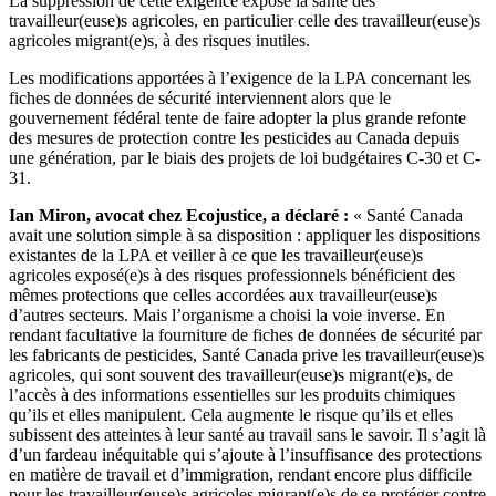
La suppression de cette exigence expose la santé des
travailleur(euse)s agricoles, en particulier celle des travailleur(euse)s
agricoles migrant(e)s, à des risques inutiles.
Les modifications apportées à l’exigence de la LPA concernant les
fiches de données de sécurité interviennent alors que le
gouvernement fédéral tente de faire adopter la plus grande refonte
des mesures de protection contre les pesticides au Canada depuis
une génération, par le biais des projets de loi budgétaires C-30 et C-
31.
Ian Miron, avocat chez Ecojustice, a déclaré :
« Santé Canada
avait une solution simple à sa disposition : appliquer les dispositions
existantes de la LPA et veiller à ce que les travailleur(euse)s
agricoles exposé(e)s à des risques professionnels bénéficient des
mêmes protections que celles accordées aux travailleur(euse)s
d’autres secteurs. Mais l’organisme a choisi la voie inverse. En
rendant facultative la fourniture de fiches de données de sécurité par
les fabricants de pesticides, Santé Canada prive les travailleur(euse)s
agricoles, qui sont souvent des travailleur(euse)s migrant(e)s, de
l’accès à des informations essentielles sur les produits chimiques
qu’ils et elles manipulent. Cela augmente le risque qu’ils et elles
subissent des atteintes à leur santé au travail sans le savoir. Il s’agit là
d’un fardeau inéquitable qui s’ajoute à l’insuffisance des protections
en matière de travail et d’immigration, rendant encore plus difficile
pour les travailleur(euse)s agricoles migrant(e)s de se protéger contre