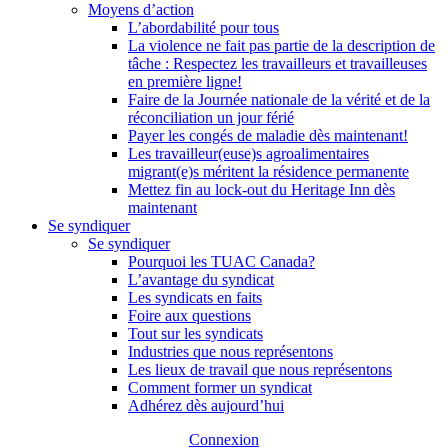
Moyens d’action
L’abordabilité pour tous
La violence ne fait pas partie de la description de
tâche : Respectez les travailleurs et travailleuses
en première ligne!
Faire de la Journée nationale de la vérité et de la
réconciliation un jour férié
Payer les congés de maladie dès maintenant!
Les travailleur(euse)s agroalimentaires
migrant(e)s méritent la résidence permanente
Mettez fin au lock-out du Heritage Inn dès
maintenant
Se syndiquer
Se syndiquer
Pourquoi les TUAC Canada?
L’avantage du syndicat
Les syndicats en faits
Foire aux questions
Tout sur les syndicats
Industries que nous représentons
Les lieux de travail que nous représentons
Comment former un syndicat
Adhérez dès aujourd’hui
Connexion