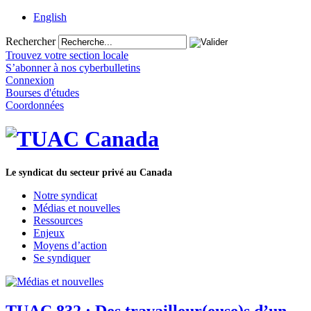
English
Rechercher
Trouvez votre section locale
S’abonner à nos cyberbulletins
Connexion
Bourses d'études
Coordonnées
Le syndicat du secteur privé au Canada
Notre syndicat
Médias et nouvelles
Ressources
Enjeux
Moyens d’action
Se syndiquer
TUAC 832 : Des travailleur(euse)s d’un