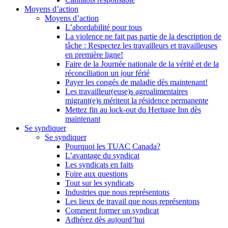
Moyens d’action
Moyens d’action
L’abordabilité pour tous
La violence ne fait pas partie de la description de
tâche : Respectez les travailleurs et travailleuses
en première ligne!
Faire de la Journée nationale de la vérité et de la
réconciliation un jour férié
Payer les congés de maladie dès maintenant!
Les travailleur(euse)s agroalimentaires
migrant(e)s méritent la résidence permanente
Mettez fin au lock-out du Heritage Inn dès
maintenant
Se syndiquer
Se syndiquer
Pourquoi les TUAC Canada?
L’avantage du syndicat
Les syndicats en faits
Foire aux questions
Tout sur les syndicats
Industries que nous représentons
Les lieux de travail que nous représentons
Comment former un syndicat
Adhérez dès aujourd’hui