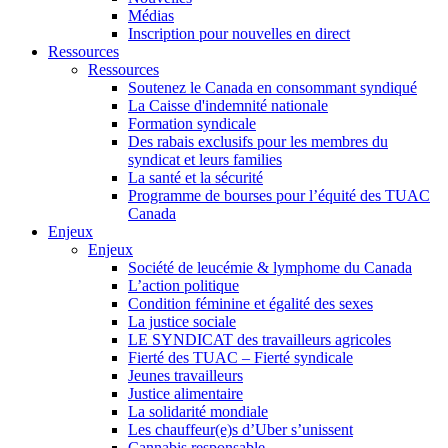
Médias
Inscription pour nouvelles en direct
Ressources
Ressources
Soutenez le Canada en consommant syndiqué
La Caisse d'indemnité nationale
Formation syndicale
Des rabais exclusifs pour les membres du
syndicat et leurs families
La santé et la sécurité
Programme de bourses pour l’équité des TUAC
Canada
Enjeux
Enjeux
Société de leucémie & lymphome du Canada
L’action politique
Condition féminine et égalité des sexes
La justice sociale
LE SYNDICAT des travailleurs agricoles
Fierté des TUAC – Fierté syndicale
Jeunes travailleurs
Justice alimentaire
La solidarité mondiale
Les chauffeur(e)s d’Uber s’unissent
Cannabis responsable