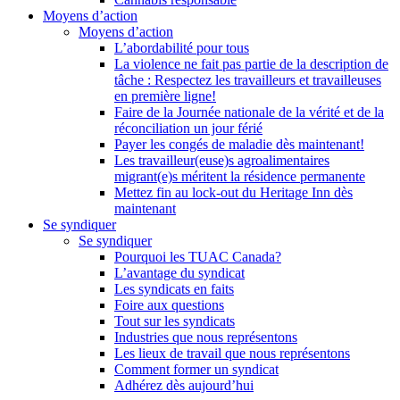
Moyens d’action
Moyens d’action
L’abordabilité pour tous
La violence ne fait pas partie de la description de
tâche : Respectez les travailleurs et travailleuses
en première ligne!
Faire de la Journée nationale de la vérité et de la
réconciliation un jour férié
Payer les congés de maladie dès maintenant!
Les travailleur(euse)s agroalimentaires
migrant(e)s méritent la résidence permanente
Mettez fin au lock-out du Heritage Inn dès
maintenant
Se syndiquer
Se syndiquer
Pourquoi les TUAC Canada?
L’avantage du syndicat
Les syndicats en faits
Foire aux questions
Tout sur les syndicats
Industries que nous représentons
Les lieux de travail que nous représentons
Comment former un syndicat
Adhérez dès aujourd’hui