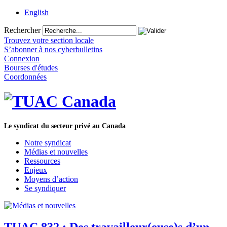
English
Rechercher
Trouvez votre section locale
S’abonner à nos cyberbulletins
Connexion
Bourses d'études
Coordonnées
Le syndicat du secteur privé au Canada
Notre syndicat
Médias et nouvelles
Ressources
Enjeux
Moyens d’action
Se syndiquer
TUAC 832 : Des travailleur(euse)s d’un