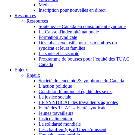
Médias
Inscription pour nouvelles en direct
Ressources
Ressources
Soutenez le Canada en consommant syndiqué
La Caisse d'indemnité nationale
Formation syndicale
Des rabais exclusifs pour les membres du
syndicat et leurs families
La santé et la sécurité
Programme de bourses pour l’équité des TUAC
Canada
Enjeux
Enjeux
Société de leucémie & lymphome du Canada
L’action politique
Condition féminine et égalité des sexes
La justice sociale
LE SYNDICAT des travailleurs agricoles
Fierté des TUAC – Fierté syndicale
Jeunes travailleurs
Justice alimentaire
La solidarité mondiale
Les chauffeur(e)s d’Uber s’unissent
Cannabis responsable