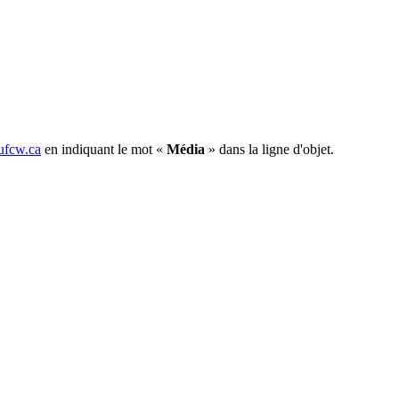
fcw.ca
en indiquant le mot «
Média
» dans la ligne d'objet.