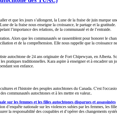
ller et que les jours s’allongent, la Lune de la fraise de juin marque u
une de la fraise nous enseigne la croissance, le partage et la gratitude.
ant l’importance des relations, de la communauté et de l’entraide.
ration. Alors que les communautés se rassemblent pour honorer le change
conciliation et de la compréhension. Elle nous rappelle que la croissance n
tiste autochtone de 24 ans originaire de Fort Chipewyan, en Alberta. So
t les pratiques traditionnelles. Kara aspire à enseigner et à encadrer un 
r pendant son enfance.
ultures et l'histoire des peuples autochtones du Canada. C'est l'occasion de
t des communautés autochtones et à les mettre en valeur..
le sur les femmes et les filles autochtones disparues et assassinées
n d’enquête nationale sur les violences subies par les femmes, les filles
 d’assurer la responsabilité des coupables et d’opérer des changements sy