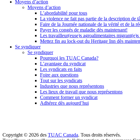
Moyens d’action
Moyens d’action
L’abordabilité pour tous
La violence ne fait pas partie de la description de t
Faire de la Journée nationale de la vérité et de la ré
Payer les congés de maladie dès maintenant!
Les travailleur(euse)s agroalimentaires migrant(e)s
Mettez fin au lock-out du Heritage Inn dès mainte
Se syndiquer
Se syndiquer
Pourquoi les TUAC Canada?
L’avantage du syndicat
Les syndicats en faits
Foire aux questions
Tout sur les syndicats
Industries que nous représentons
Les lieux de travail que nous représentons
Comment former un syndicat
Adhérez dès aujourd’hui
Copyright © 2026 des
TUAC Canada
. Tous droits réservés.