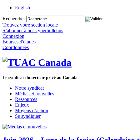
English
Rechercher
Trouvez votre section locale
S’abonner à nos cyberbulletins
Connexion
Bourses d'études
Coordonnées
Le syndicat du secteur privé au Canada
Notre syndicat
Médias et nouvelles
Ressources
Enjeux
Moyens d’action
Se syndiquer
Juin 2026 – Lune de la fraise (Calendrier