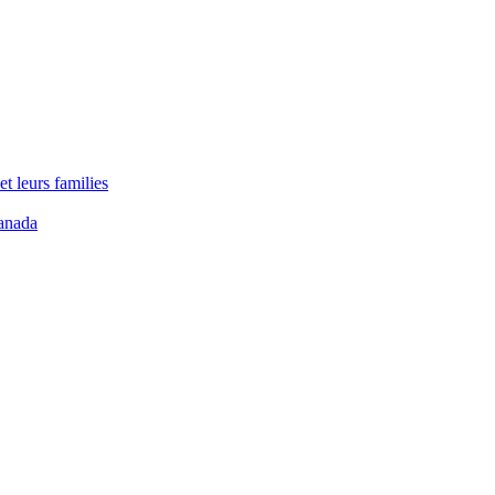
t leurs families
anada