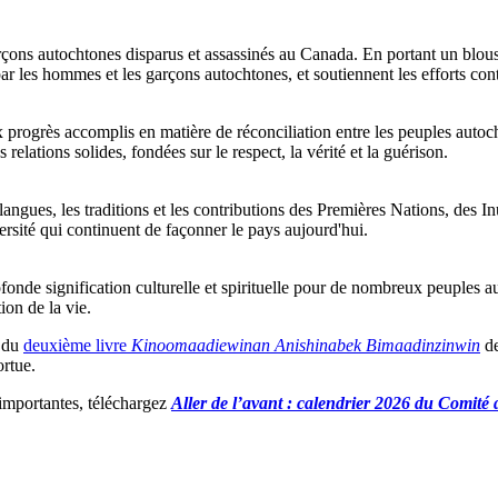
s autochtones disparus et assassinés au Canada. En portant un blouson 
par les hommes et les garçons autochtones, et soutiennent les efforts contin
ux progrès accomplis en matière de réconciliation entre les peuples auto
 relations solides, fondées sur le respect, la vérité et la guérison.
angues, les traditions et les contributions des Premières Nations, des In
sité qui continuent de façonner le pays aujourd'hui.
profonde signification culturelle et spirituelle pour de nombreux peuple
ion de la vie.
t du
deuxième livre
Kinoomaadiewinan Anishinabek Bimaadinzinwin
de
ortue.
 importantes, téléchargez
Aller de l’avant : calendrier 2026 du Comit