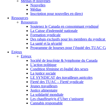
Médias et nouvelles
Nouvelles
Médias
Inscription pour nouvelles en direct
Ressources
Ressources
Soutenez le Canada en consommant syndiqué
La Caisse d'indemnité nationale
Formation syndicale
Des rabais exclusifs pour les membres du syndicat e
La santé et la sécurité
Programme de bourses pour l’équité des TUAC C
Enjeux
Enjeux
Société de leucémie & lymphome du Canada
L’action politique
Condition féminine et égalité des sexes
La justice sociale
LE SYNDICAT des travailleurs agricoles
Fierté des TUAC – Fierté syndicale
Jeunes travailleurs
Justice alimentaire
La solidarité mondiale
Les chauffeur(e)s d’Uber s’unissent
Cannabis responsable