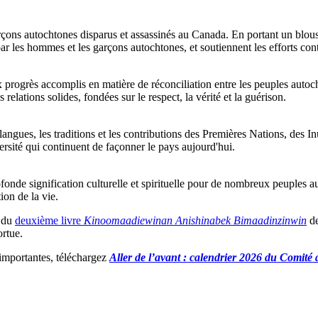
s autochtones disparus et assassinés au Canada. En portant un blouson 
par les hommes et les garçons autochtones, et soutiennent les efforts contin
ux progrès accomplis en matière de réconciliation entre les peuples auto
 relations solides, fondées sur le respect, la vérité et la guérison.
angues, les traditions et les contributions des Premières Nations, des In
sité qui continuent de façonner le pays aujourd'hui.
profonde signification culturelle et spirituelle pour de nombreux peuple
ion de la vie.
t du
deuxième livre
Kinoomaadiewinan Anishinabek Bimaadinzinwin
de
ortue.
 importantes, téléchargez
Aller de l’avant : calendrier 2026 du Comit