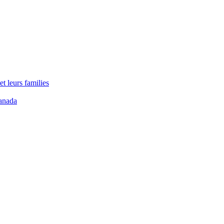
t leurs families
anada