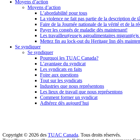
Moyens d’action
Moyens d’action
L’abordabilité pour tous
La violence ne fait pas partie de la description de t
Faire de la Journée nationale de la vérité et de la ré
Payer les congés de maladie dès maintenant!
Les travailleur(euse)s agroalimentaires migrant(e)s
Mettez fin au lock-out du Heritage Inn dès mainte
Se syndiquer
Se syndiquer
Pourquoi les TUAC Canada?
L’avantage du syndicat
Les syndicats en faits
Foire aux questions
Tout sur les syndicats
Industries que nous représentons
Les lieux de travail que nous représentons
Comment former un syndicat
Adhérez dès aujourd’hui
Copyright © 2026 des
TUAC Canada
. Tous droits réservés.