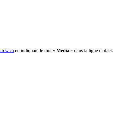
fcw.ca
en indiquant le mot «
Média
» dans la ligne d'objet.