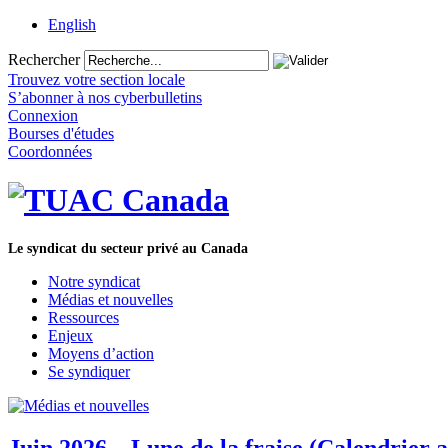
English
Rechercher
Trouvez votre section locale
S’abonner à nos cyberbulletins
Connexion
Bourses d'études
Coordonnées
Le syndicat du secteur privé au Canada
Notre syndicat
Médias et nouvelles
Ressources
Enjeux
Moyens d’action
Se syndiquer
Juin 2026 – Lune de la fraise (Calendrier