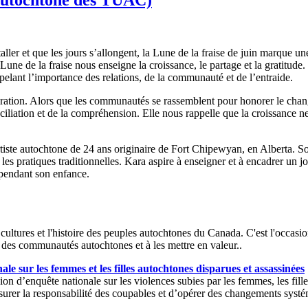
ller et que les jours s’allongent, la Lune de la fraise de juin marque u
une de la fraise nous enseigne la croissance, le partage et la gratitude.
ant l’importance des relations, de la communauté et de l’entraide.
ration. Alors que les communautés se rassemblent pour honorer le change
conciliation et de la compréhension. Elle nous rappelle que la croissance n
tiste autochtone de 24 ans originaire de Fort Chipewyan, en Alberta. So
t les pratiques traditionnelles. Kara aspire à enseigner et à encadrer un 
r pendant son enfance.
ultures et l'histoire des peuples autochtones du Canada. C'est l'occasion de
t des communautés autochtones et à les mettre en valeur..
le sur les femmes et les filles autochtones disparues et assassinées
n d’enquête nationale sur les violences subies par les femmes, les filles
 d’assurer la responsabilité des coupables et d’opérer des changements sy