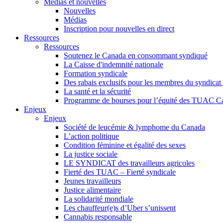
Médias et nouvelles
Nouvelles
Médias
Inscription pour nouvelles en direct
Ressources
Ressources
Soutenez le Canada en consommant syndiqué
La Caisse d'indemnité nationale
Formation syndicale
Des rabais exclusifs pour les membres du syndicat e
La santé et la sécurité
Programme de bourses pour l’équité des TUAC C
Enjeux
Enjeux
Société de leucémie & lymphome du Canada
L’action politique
Condition féminine et égalité des sexes
La justice sociale
LE SYNDICAT des travailleurs agricoles
Fierté des TUAC – Fierté syndicale
Jeunes travailleurs
Justice alimentaire
La solidarité mondiale
Les chauffeur(e)s d’Uber s’unissent
Cannabis responsable