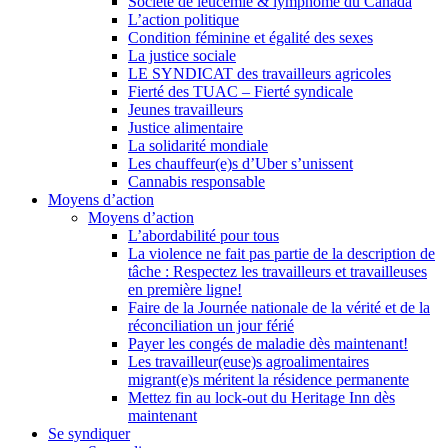
Société de leucémie & lymphome du Canada
L’action politique
Condition féminine et égalité des sexes
La justice sociale
LE SYNDICAT des travailleurs agricoles
Fierté des TUAC – Fierté syndicale
Jeunes travailleurs
Justice alimentaire
La solidarité mondiale
Les chauffeur(e)s d’Uber s’unissent
Cannabis responsable
Moyens d’action
Moyens d’action
L’abordabilité pour tous
La violence ne fait pas partie de la description de
tâche : Respectez les travailleurs et travailleuses
en première ligne!
Faire de la Journée nationale de la vérité et de la
réconciliation un jour férié
Payer les congés de maladie dès maintenant!
Les travailleur(euse)s agroalimentaires
migrant(e)s méritent la résidence permanente
Mettez fin au lock-out du Heritage Inn dès
maintenant
Se syndiquer