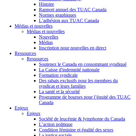
Histoire
Rapport annuel des TUAC Canada
Normes graphiques
L’adhésion aux TUAC Canada
Médias et nouvelles
Médias et nouvelles
Nouvelles
Médias
Inscription pour nouvelles en direct
Ressources
Ressources
Soutenez le Canada en consommant syndiqué
La Caisse d'indemnité nationale
Formation syndicale
Des rabais exclusifs pour les membres du
syndicat et leurs families
La santé et la sécurité
Programme de bourses pour l’équité des TUAC
Canada
Enjeux
Enjeux
Société de leucémie & lymphome du Canada
L’action politique
Condition féminine et égalité des sexes
La justice sociale