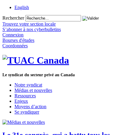
English
Rechercher
Trouvez votre section locale
S’abonner à nos cyberbulletins
Connexion
Bourses d'études
Coordonnées
Le syndicat du secteur privé au Canada
Notre syndicat
Médias et nouvelles
Ressources
Enjeux
Moyens d’action
Se syndiquer
Le 31e congrès, qui a battu tous les