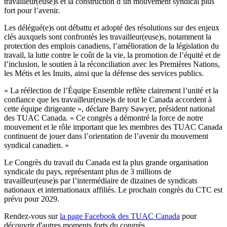
travailleur(euse)s et la construction d’un mouvement syndical plus
fort pour l’avenir.
Les délégué(e)s ont débattu et adopté des résolutions sur des enjeux
clés auxquels sont confrontés les travailleur(euse)s, notamment la
protection des emplois canadiens, l’amélioration de la législation du
travail, la lutte contre le coût de la vie, la promotion de l’équité et de
l’inclusion, le soutien à la réconciliation avec les Premières Nations,
les Métis et les Inuits, ainsi que la défense des services publics.
« La réélection de l’Équipe Ensemble reflète clairement l’unité et la
confiance que les travailleur(euse)s de tout le Canada accordent à
cette équipe dirigeante », déclare Barry Sawyer, président national
des TUAC Canada. « Ce congrès a démontré la force de notre
mouvement et le rôle important que les membres des TUAC Canada
continuent de jouer dans l’orientation de l’avenir du mouvement
syndical canadien. »
Le Congrès du travail du Canada est la plus grande organisation
syndicale du pays, représentant plus de 3 millions de
travailleur(euse)s par l’intermédiaire de dizaines de syndicats
nationaux et internationaux affiliés. Le prochain congrès du CTC est
prévu pour 2029.
Rendez-vous sur
la page Facebook des TUAC Canada
pour
découvrir d'autres moments forts du congrès.