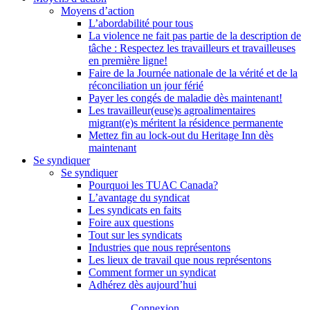
Moyens d’action
L’abordabilité pour tous
La violence ne fait pas partie de la description de
tâche : Respectez les travailleurs et travailleuses
en première ligne!
Faire de la Journée nationale de la vérité et de la
réconciliation un jour férié
Payer les congés de maladie dès maintenant!
Les travailleur(euse)s agroalimentaires
migrant(e)s méritent la résidence permanente
Mettez fin au lock-out du Heritage Inn dès
maintenant
Se syndiquer
Se syndiquer
Pourquoi les TUAC Canada?
L’avantage du syndicat
Les syndicats en faits
Foire aux questions
Tout sur les syndicats
Industries que nous représentons
Les lieux de travail que nous représentons
Comment former un syndicat
Adhérez dès aujourd’hui
Connexion