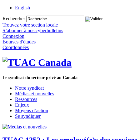
English
Rechercher
Trouvez votre section locale
S’abonner à nos cyberbulletins
Connexion
Bourses d'études
Coordonnées
Le syndicat du secteur privé au Canada
Notre syndicat
Médias et nouvelles
Ressources
Enjeux
Moyens d’action
Se syndiquer
TUAC 1252 : Les employé(e)s des services